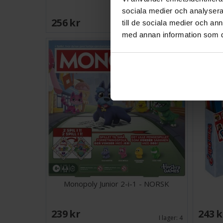
sociala medier och analysera 
256 SEK
268 
till de sociala medier och a
I lager:
9
med annan information som du 
Monopoly Junior 2-i-1 - NORSK
239 SEK
243 
I lager:
4