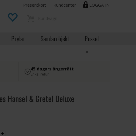
Presentkort
Kundcenter
LOGGA IN
Prylar
Samlarobjekt
Pussel
×
45 dagars ångerrätt
Enkel retur
s Hansel & Gretel Deluxe
EK
+