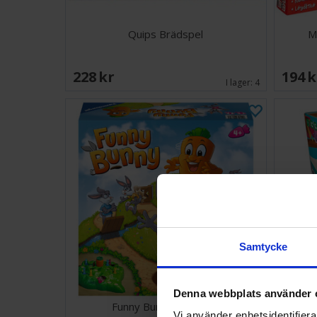
Quips Brädspel
M
228 SEK
194 
I lager:
4
Samtycke
Denna webbplats använder 
Funny Bunny Brädspel
Vi använder enhetsidentifierar