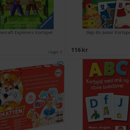
necraft Explorers Kortspel
Skip-Bo Junior Kortsp
EK
116 SEK
I lager:
3