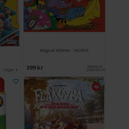
dagogiskt pusselspel för barn i åldern 5–8 år
ehåller ett spelbräde, pepparkakshus, Hans och Greta-
-träd, godistallrikar, utmaningshäfte, lösningar och en
Games Hansel & Gretel Deluxe erbjuder en fantastisk
berättande och hjärngymnastik som underhåller barnen
g genom lek.
Magical Athlete - NORSK
399 SEK
Väntas in:
ter
I lager:
4
2026-09-30
egler