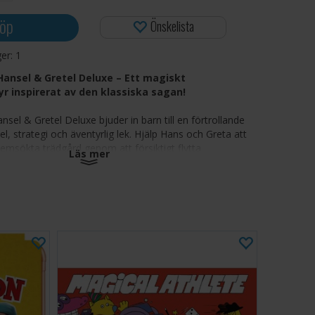
öp
Önskelista
ger:
1
ansel & Gretel Deluxe – Ett magiskt
r inspirerat av den klassiska sagan!
el & Gretel Deluxe bjuder in barn till en förtrollande
sel, strategi och äventyrlig lek. Hjälp Hans och Greta att
hemsökta trädgård genom att försiktigt flytta
Läs mer
h planera den säkraste vägen till friheten. Med
nenter, engagerande utmaningar och en vackert
bok kombinerar detta lärorika spel för en spelare
ed värdefulla färdigheter i problemlösning.
r 60 spännande utmaningar med ökande svårighetsgrad
logik, planering, koncentration och hand-öga-
ion
d av den klassiska sagan om Hans och Greta
r en familjevänlig sagobok med en modern twist
r av hög kvalitet tillverkade av certifierad barnsäker