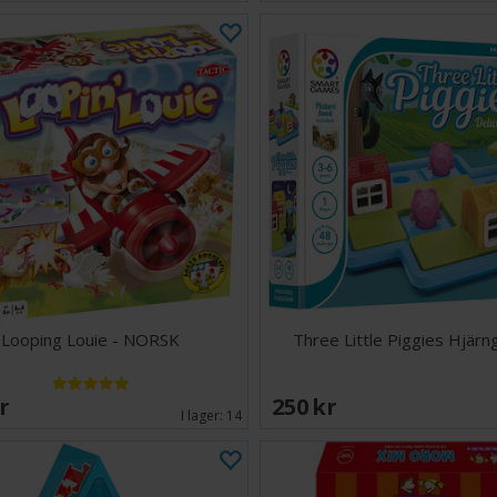
Looping Louie - NORSK
Three Little Piggies Hjär
SEK
250 SEK
I lager:
14