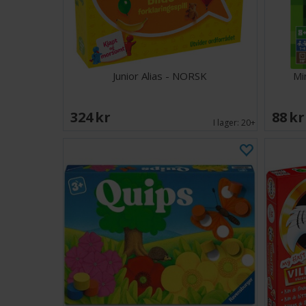
Junior Alias - NORSK
Mi
324 SEK
88 S
I lager:
20+