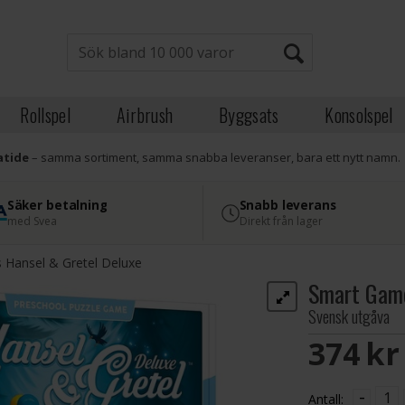
Rollspel
Airbrush
Byggsats
Konsolspel
atide
– samma sortiment, samma snabba leveranser, bara ett nytt namn.
Säker betalning
Snabb leverans
med Svea
Direkt från lager
Hansel & Gretel Deluxe
Smart Game
Svensk utgåva
374 S
-
Antall: