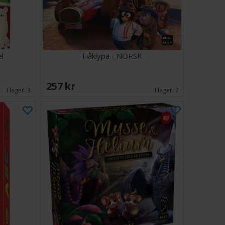
el
Flåklypa - NORSK
257 SEK
I lager:
3
I lager:
7