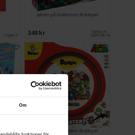
Jakten på Guldosten Brädspel
348 SEK
Väntas in:
I lager:
5
2026-08-18
Om
el
Dobble Super Mario Brädspel
andahålla funktioner för