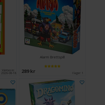
Alarm Brettspill
289 SEK
Väntas in:
2026-08-18
I lager:
1