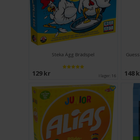
Steka Ägg Brädspel
Guess
129 SEK
148 
I lager:
16