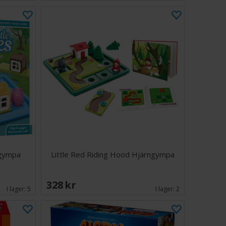
ngympa
Little Red Riding Hood Hjärngympa
328 SEK
I lager:
5
I lager:
2