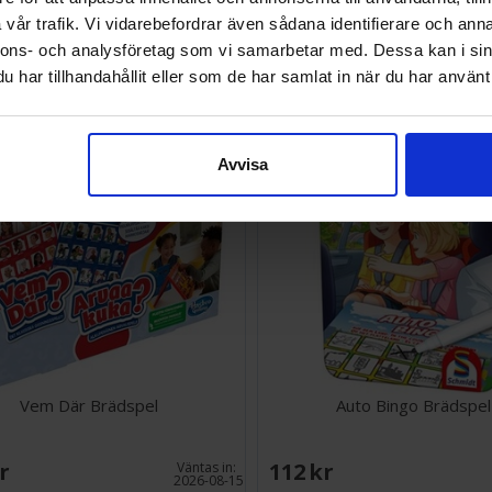
vår trafik. Vi vidarebefordrar även sådana identifierare och anna
SEK
120 SEK
nnons- och analysföretag som vi samarbetar med. Dessa kan i sin
I lager:
7
har tillhandahållit eller som de har samlat in när du har använt 
Avvisa
Vem Där Brädspel
Auto Bingo Brädspel
SEK
112 SEK
Väntas in:
2026-08-15