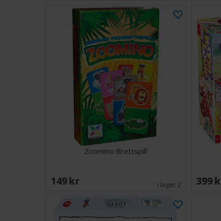
Zoomino Brettspill
149 SEK
399 
I lager:
2