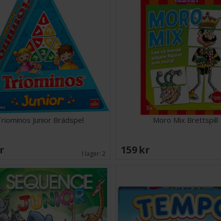
riominos Junior Brädspel
Moro Mix Brettspill
SEK
159 SEK
I lager:
2