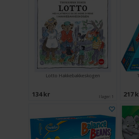
Lotto Hakkebakkeskogen
T
134 SEK
217 
I lager:
1