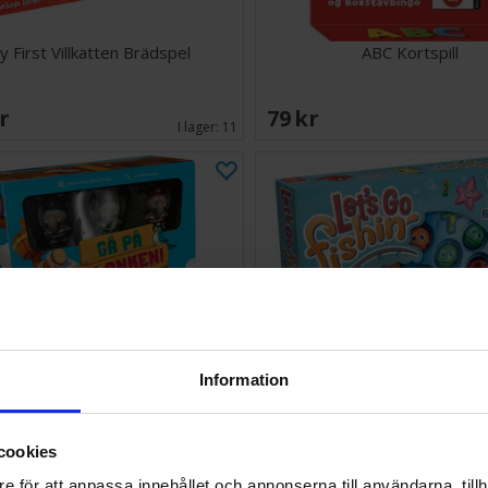
y First Villkatten Brädspel
ABC Kortspill
SEK
79 SEK
I lager:
11
Information
cookies
Gå på Plankan Brädspel
Lets Go Fishing Brädsp
e för att anpassa innehållet och annonserna till användarna, tillh