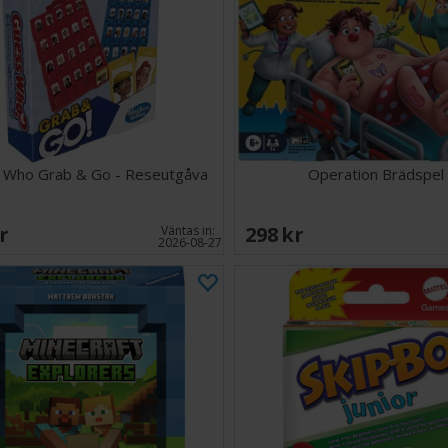
plast
Perfekt pe
Deluxe-setet inn
figurer, lollipop
sagobok. Smart 
kombination av 
medan de lär si
 Who Grab & Go - Reseutgåva
Operation Brädspel
Antal spelare: 1
Ålder: 5+
SEK
298 SEK
Väntas in:
Speltid: 15 minu
2026-08-27
Språk: Svenska r