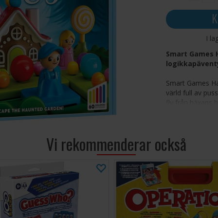
K
I la
Smart Games H
logikkapäventy
Smart Games Hans
värld full av pus
fly från häxans 
pusselbitarna oc
färgglada kompo
illustrerad sago
Vi rekommenderar också
fantasifull lek m
Innehålle
Utvecklar 
koordinat
Inspirera
Innehålle
Komponente