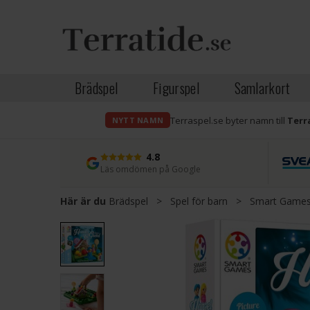
Brädspel
Figurspel
Samlarkort
Terraspel.se byter namn till
Terr
NYTT NAMN
4.8
Läs omdömen på Google
Här är du
Brädspel
>
Spel för barn
>
Smart Games 