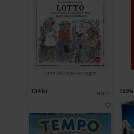
Lotto Hakkebakkeskogen
134 SEK
159 
I lager:
1