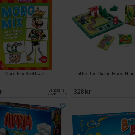
Moro Mix Brettspill
Little Red Riding Hood Hjä
SEK
328 SEK
Väntas in:
2026-08-18