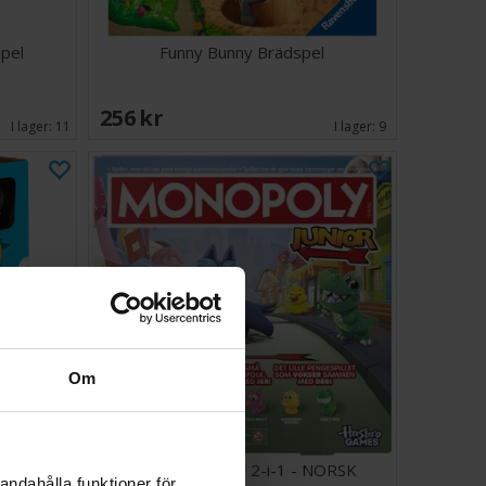
spel
Funny Bunny Brädspel
256 SEK
I lager:
11
I lager:
9
Om
el
Monopoly Junior 2-i-1 - NORSK
andahålla funktioner för