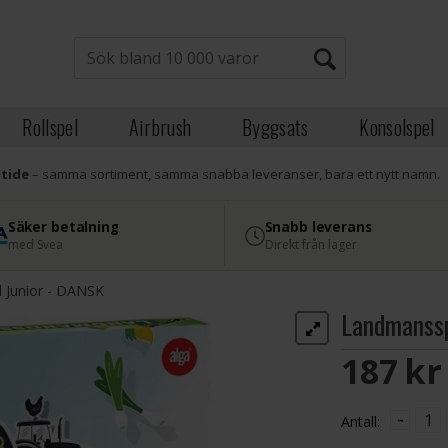
Rollspel
Airbrush
Byggsats
Konsolspel
atide
– samma sortiment, samma snabba leveranser, bara ett nytt namn.
Säker betalning
Snabb leverans
med Svea
Direkt från lager
 Junior - DANSK
Landmanssp
187 S
-
Antall: