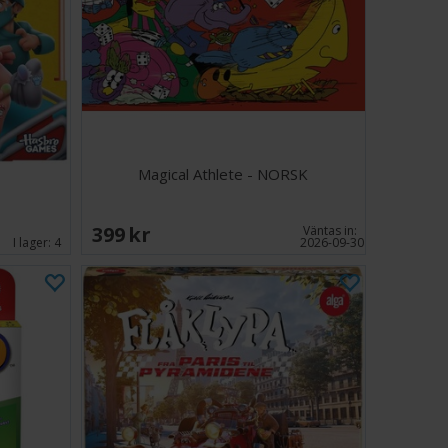
nior kombinerar tur, minne och enkel strategi i ett
ed gårdstema, speciellt utformat för barn. Med många
 om och spännande ögonblick vid varje tur erbjuder det
agerande introduktion till brädspel som hela familjen
lsammans.
4
Magical Athlete - NORSK
inuter
399 SEK
Väntas in:
I lager:
4
2026-09-30