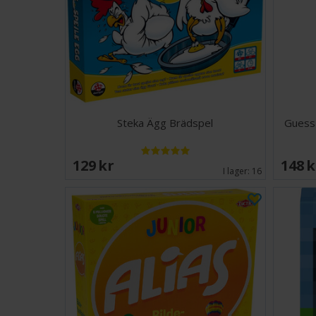
Steka Ägg Brädspel
Guess
129 SEK
148 
I lager:
16