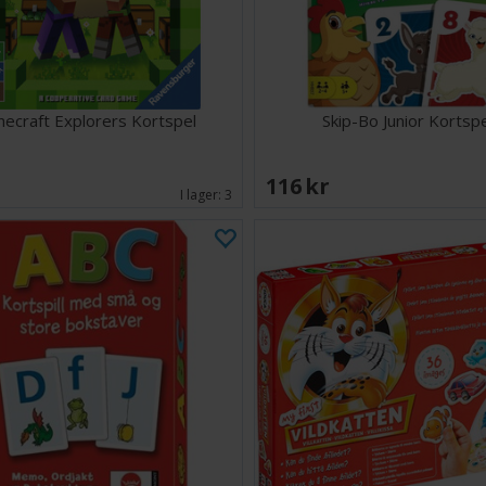
necraft Explorers Kortspel
Skip-Bo Junior Kortsp
EK
116 SEK
I lager:
3