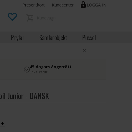
Presentkort
Kundcenter
LOGGA IN
Prylar
Samlarobjekt
Pussel
×
45 dagars ångerrätt
Enkel retur
il Junior - DANSK
EK
+