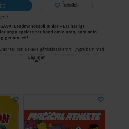
öp
Önskelista
ger:
6
ÅVA! Landmandsspil Junior – Ett härligt
är unga spelare tar hand om djuren, samlar in
sig genom lek!
nior tar den älskade gårdsklassikern till yngre barn med
 färgsprakande spelupplevelse och massor av skoj på
Läs mer
a tar rollen som unga bönder som måste ta hand om
ill att det finns tillräckligt med foder till alla. Genom att
 samla in djur och hämta mat arbetar barnen mot att
kta balansen på sin gård, samtidigt som de måste
väntade överraskningar längs vägen.
 version av den klassiska Landmandsspil
ch ta hand om grisar, kor, hästar och får
ingar för att samla in djur och foder till din gård
inne, räkning och beslutsfattande
rraskningar när djur ibland vandrar in på andra gårdar
l som är perfekt för yngre barn