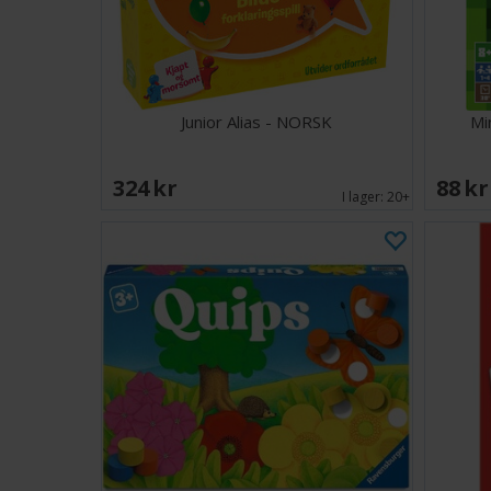
Junior Alias - NORSK
Mi
324 SEK
88 S
I lager:
20+