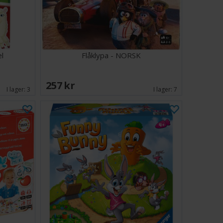
el
Flåklypa - NORSK
257 SEK
I lager:
3
I lager:
7