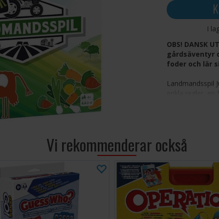
K
I la
OBS! DANSK UTG
gårdsäventyr d
foder och lär 
Landmandsspil Ju
enkla regler, en
gården. Spelarn
sina djur och se t
kasta tärningar,
skapa den perfe
Vi rekommenderar också
hantera några o
Barnvänlig
Samla in o
Kasta tärn
Främjar m
Roliga öve
Enkelt spe