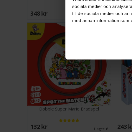
sociala medier och analysera 
348 SEK
120 
Väntas in:
till de sociala medier och a
2026-08-18
med annan information som du 
Dobble Super Mario Brädspel
132 SEK
243 
I lager:
6