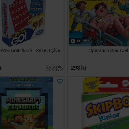
Landmandsspil Ju
charmigt spel m
djur att ta hand
en rolig och eng
kan njuta av til
Antal spelare: 2-
Ålder: 4+
 Who Grab & Go - Reseutgåva
Operation Brädspel
Speltid: 20-30 m
Språk: Danska
SEK
298 SEK
Väntas in:
2026-08-27