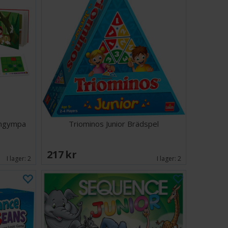
rngympa
Triominos Junior Brädspel
217 SEK
I lager:
2
I lager:
2