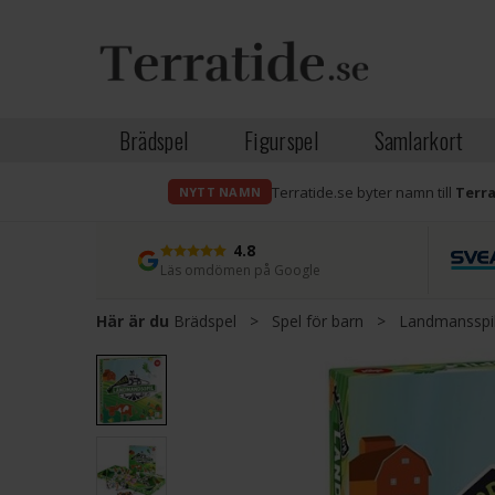
Brädspel
Figurspel
Samlarkort
Terratide.se byter namn till
Terr
NYTT NAMN
4.8
Läs omdömen på Google
Här är du
Brädspel
>
Spel för barn
>
Landmansspil