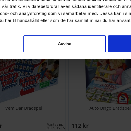
vår trafik. Vi vidarebefordrar även sådana identifierare och anna
SEK
268 SEK
nnons- och analysföretag som vi samarbetar med. Dessa kan i sin
I lager:
1
har tillhandahållit eller som de har samlat in när du har använt 
Avvisa
Vem Där Brädspel
Auto Bingo Brädspel
SEK
112 SEK
Väntas in:
2026-08-15