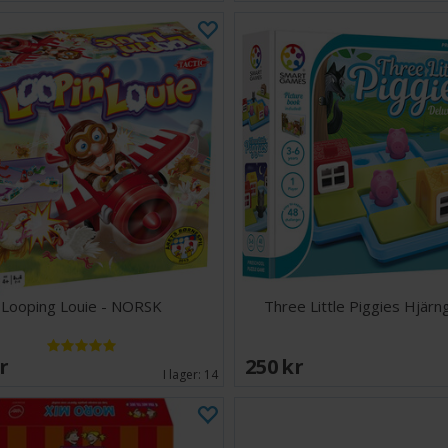
Looping Louie - NORSK
Three Little Piggies Hjär
SEK
250 SEK
I lager:
14