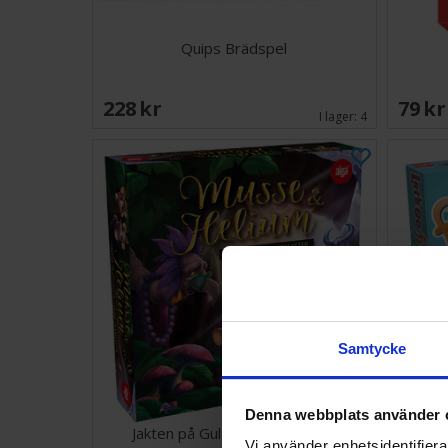
Quips Brädspel
228 SEK
79 S
I lager:
4
Samtycke
Denna webbplats använder 
Jakten på Guldosten Brädspel
Vi använder enhetsidentifierar