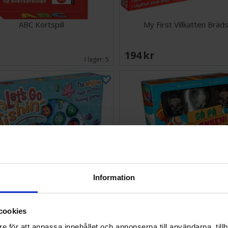
ABC Kortspill
My First Villkatten Bräd
EK
194 SEK
I lager:
5
Information
cookies
Lets Go Fishing Brädspel
Gå på Plankan Brädsp
e för att anpassa innehållet och annonserna till användarna, tillh