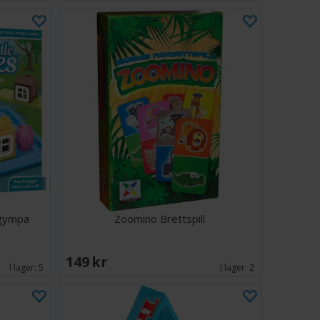
ngympa
Zoomino Brettspill
149 SEK
I lager:
5
I lager:
2