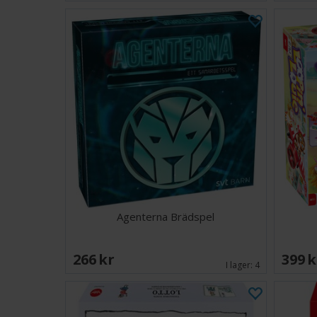
Agenterna Brädspel
266 SEK
399 
I lager:
4