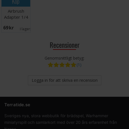
Köp
Airbrush
Adapter 1/4
Female - 1/4
69 SEK
Female
I lager:
2
Recensioner
Genomsnittligt betyg:
(1)
Logga in för att skriva en recension
Terratide.se
Sveriges nya, stora webbutik för brädspel, Warhammer
miniatyrspill och samlarkort med över 20 års erfarenhet från
Norge.