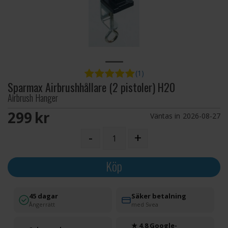
(1)
Sparmax Airbrushhållare (2 pistoler) H20
Airbrush Hanger
299 SEK
Väntas in
2026-08-27
-
+
Köp
45 dagar
Säker betalning
Ångerrätt
med Svea
★ 4.8 Google-