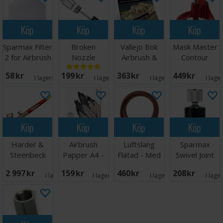
Köp
Köp
Köp
Köp
Sparmax Filter
Broken
Vallejo Bok
Mask Master
2 for Airbrush
Nozzle
Airbrush &
Contour
Bås SB-88
Removal Tool
Weathering
Cutter
58 SEK
199 SEK
363 SEK
449 SEK
Verktøy
Techn.
I lager:
8
I lager:
3
I lager:
3
I lage
Köp
Köp
Köp
Köp
Harder &
Airbrush
Luftslang
Sparmax
Steenbeck
Papper A4 -
Flätad - Med
Swivel Joint
Infinity 2024
20 sidor
Swivel Joint
2 997 SEK
159 SEK
460 SEK
208 SEK
Solo
I lager:
3
I lager:
11
I lager:
3
I lage