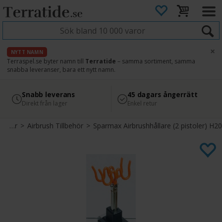
×
NYTT NAMN
Terraspel.se byter namn till
Terratide
– samma sortiment, samma
snabba leveranser, bara ett nytt namn.
4.8
Säker betalning
Snabb leverans
45 dagars ångerrätt
Läs omdömen på Google
med Svea
Direkt från lager
Enkel retur
Airbrush Tillbehör
>
Airbrush Tillbehör
>
Sparmax Airbrushhållare (2 pistoler) H20