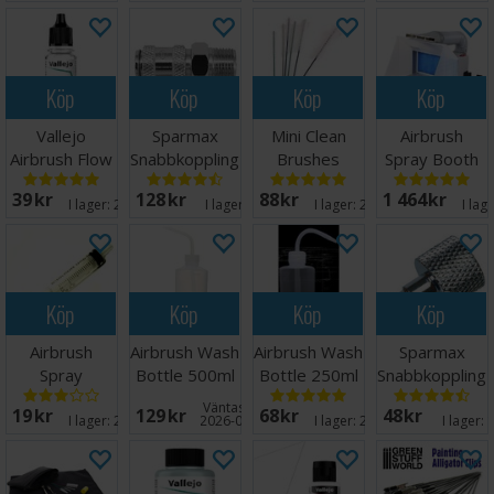
Köp
Köp
Köp
Köp
Vallejo
Sparmax
Mini Clean
Airbrush
Airbrush Flow
Snabbkoppling
Brushes
Spray Booth
Improver
Airbrush Hon
Airbrush
Panzag
39 SEK
128 SEK
88 SEK
1 464 SEK
17ml
1/8"
I lager:
20+
I lager:
17
I lager:
20+
I lag
Köp
Köp
Köp
Köp
Airbrush
Airbrush Wash
Airbrush Wash
Sparmax
Spray
Bottle 500ml
Bottle 250ml
Snabbkoppling
Färgdragare
Airbrush Han
Väntas in:
19 SEK
129 SEK
68 SEK
48 SEK
2ml
1/8"
I lager:
20+
2026-08-21
I lager:
20+
I lager: