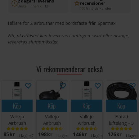
2 dagars leverans
recensioner
Beställ innan kl. 12
100% nöjda kunder
Hållare för 2 airbrushar med bordsfäste från Sparmax.
Nb, plastfästet kan levereras i antingen svart eller orange,
levereras slumpmässigt
Vi rekommenderar också
Köp
Köp
Köp
Köp
Vallejo
Vallejo
Vallejo
Flätad
Airbrush
Airbrush
Airbrush
luftslang - 3
Cleaner 200ml
Cleaning Pot
Thinner 200
meter
85 SEK
198 SEK
146 SEK
126 SEK
ml
I lager:
20+
I lager:
20+
I lager:
20+
I lager: