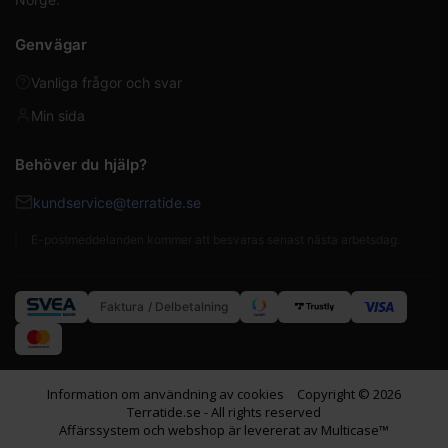
Genvägar
Vanliga frågor och svar
Min sida
Behöver du hjälp?
kundservice@terratide.se
E-postmeddelanden kommer att besvaras senast nästa arbetsdag.
Faktura / Delbetalning
Information om användning av cookies
Copyright © 2026
Terratide.se - All rights reserved
Affärssystem
och
webshop
är levererat av
Multicase™