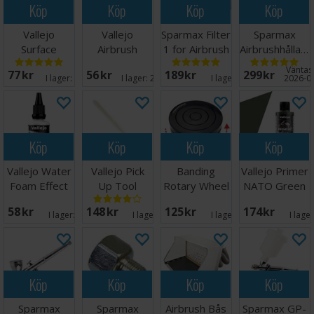
Köp
Köp
Köp
Köp
Vallejo
Vallejo
Sparmax Filter
Sparmax
Surface
Airbrush
1 for Airbrush
Airbrushhållare
Primer Black/
Cleaner 85ml
Bås SB-88
(2 pistoler)
Väntas 
77 SEK
56 SEK
189 SEK
299 SEK
Svart 60ml
H20
I lager:
15
I lager:
20+
I lager:
8
2026-0
Köp
Köp
Köp
Köp
Vallejo Water
Vallejo Pick
Banding
Vallejo Primer
Foam Effect
Up Tool
Rotary Wheel
NATO Green
32ml
for Airbrush
200ml
58 SEK
148 SEK
125 SEK
174 SEK
I lager:
9
I lager:
3
I lager:
3
I lage
Köp
Köp
Köp
Köp
Sparmax
Sparmax
Airbrush Bås
Sparmax GP-