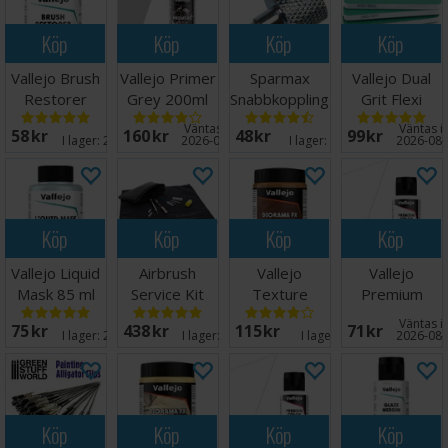
Köp
Köp
Köp
Köp
Vallejo Brush
Vallejo Primer
Sparmax
Vallejo Dual
Restorer
Grey 200ml
Snabbkoppling
Grit Flexi
85ml
Airbrush Han
Sanders 3st
Väntas in:
Väntas in
58 SEK
160 SEK
48 SEK
99 SEK
1/8"
I lager:
20+
2026-08-27
I lager:
17
2026-08-
Köp
Köp
Köp
Köp
Vallejo Liquid
Airbrush
Vallejo
Vallejo
Mask 85 ml
Service Kit
Texture
Premium
Masking
Brown Earth
Varnish Matt
Väntas in
75 SEK
438 SEK
115 SEK
71 SEK
200ml
60ml
I lager:
20+
I lager:
20+
I lager:
5
2026-08-
Köp
Köp
Köp
Köp