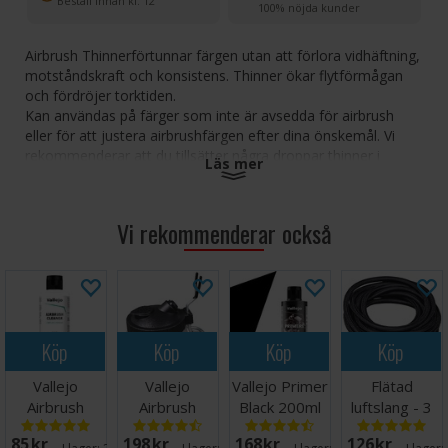
Beställ innan kl. 12
100% nöjda kunder
Airbrush
Thinner
förtunnar färgen utan att förlora vidhäftning,
motståndskraft och konsistens. Thinner ökar flytförmågan
och fördröjer torktiden.
Kan användas på färger som inte är avsedda för airbrush
eller för att justera airbrushfärgen efter dina önskemål.
Vi
rekommenderar att du tillsätter några droppar thinner i
Läs mer
färgen när du airbrushar.
Vi rekommenderar också
Köp
Köp
Köp
Köp
Vallejo
Vallejo
Vallejo Primer
Flätad
Airbrush
Airbrush
Black 200ml
luftslang - 3
Cleaner 200ml
Cleaning Pot
meter
85 SEK
198 SEK
168 SEK
126 SEK