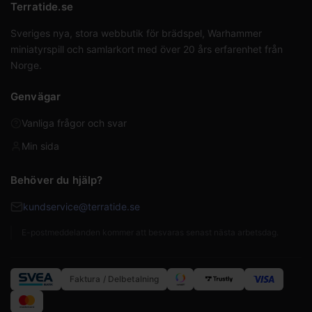
Terratide.se
Sveriges nya, stora webbutik för brädspel, Warhammer
miniatyrspill och samlarkort med över 20 års erfarenhet från
Norge.
Genvägar
Vanliga frågor och svar
Min sida
Behöver du hjälp?
kundservice@terratide.se
E-postmeddelanden kommer att besvaras senast nästa arbetsdag.
Faktura / Delbetalning