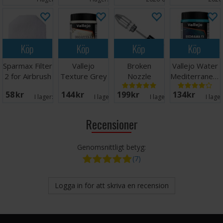
Köp
Köp
Köp
Köp
Sparmax Filter
Vallejo
Broken
Vallejo Water
2 for Airbrush
Texture Grey
Nozzle
Mediterranean
Bås SB-88
Sand 200ml
Removal Tool
Blue 200ml
58 SEK
144 SEK
199 SEK
134 SEK
Verktøy
I lager:
8
I lager:
3
I lager:
3
I lage
Recensioner
Genomsnittligt betyg:
(7)
Logga in för att skriva en recension