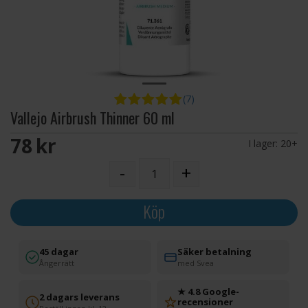
(7)
Vallejo Airbrush Thinner 60 ml
78 SEK
I lager:
20+
-
+
Köp
45 dagar
Säker betalning
Ångerrätt
med Svea
★ 4.8 Google-
2 dagars leverans
recensioner