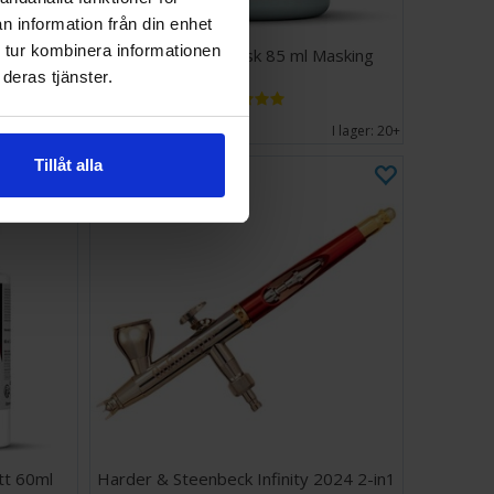
n information från din enhet
 tur kombinera informationen
50ml
Vallejo Liquid Mask 85 ml Masking
deras tjänster.
75 SEK
I lager:
20+
I lager:
20+
Tillåt alla
tt 60ml
Harder & Steenbeck Infinity 2024 2-in1