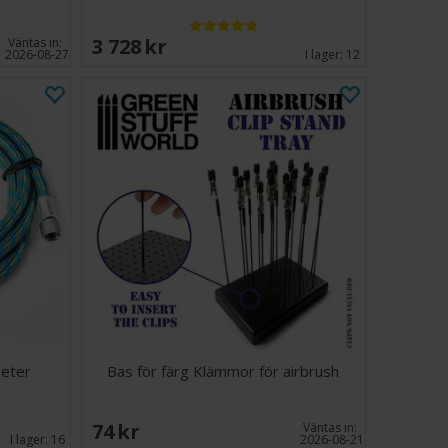
3 728 SEK
Väntas in:
2026-08-27
I lager:
12
meter
Bas för färg Klämmor för airbrush
74 SEK
Väntas in:
I lager:
16
2026-08-21