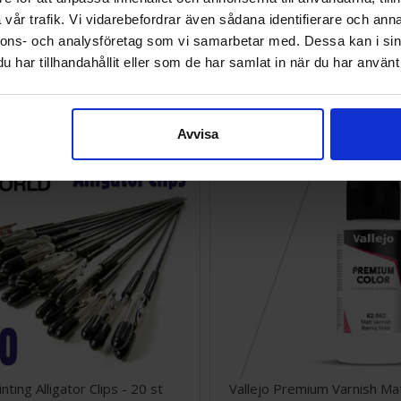
vår trafik. Vi vidarebefordrar även sådana identifierare och anna
nnons- och analysföretag som vi samarbetar med. Dessa kan i sin
x Snabbkoppling Airbrush Han
Airbrush Wash Bottle 2
1/8"
har tillhandahållit eller som de har samlat in när du har använt 
EK
68 SEK
I lager:
17
Avvisa
nting Alligator Clips - 20 st
Vallejo Premium Varnish Ma