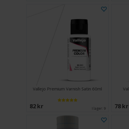
Vallejo Premium Varnish Satin 60ml
Val
82 SEK
78 S
I lager:
9