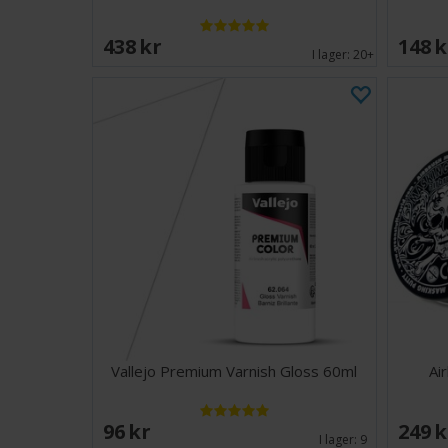
438 SEK
148 
I lager:
20+
Vallejo Premium Varnish Gloss 60ml
Ai
96 SEK
249 
I lager:
9