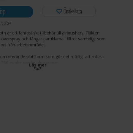
öp
Önskelista
er:
20+
 är ett fantastiskt tillbehör till airbrushers. Fläkten
n överspray och fångar partiklarna i filtret samtidigt som
bort från arbetsområdet.
 en roterande plattform som gör det möjligt att rotera
e 360 grader medan du sprayar.
Läs mer
ch enkel montering gör att du enkelt kan flytta runt
er: Bredd 48 cm / Djup 46 cm / Höjd 36 cm
ger effektivt upp överspray och avgaser och leder bort
ditt arbetsområde.
en kan sträckas ut och levereras med ett munstycke
 i en fönsterspringa.
: 4m3/minut
: 47 dB
 av Panzag som är kända för god kvalitet till ett
pris.