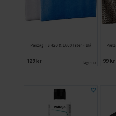
Panzag HS 420 & E600 Filter - Blå
Panz
129 SEK
99 S
I lager:
13