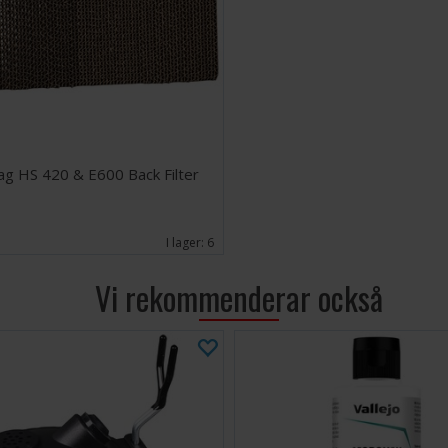
Vi har filt
ag HS 420 & E600 Back Filter
EK
I lager:
6
Vi rekommenderar också