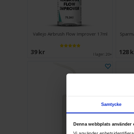
Vallejo Airbrush Flow Improver 17ml
Sparma
39 SEK
128 
I lager:
20+
Samtycke
Denna webbplats använder 
Vi använder enhetsidentifierar