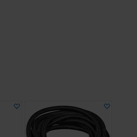
erkit för framtida filterbyten