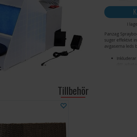
K
I lag
Panzag Spraybooth
suger effektivt i
avgaserna leds 
Inkluderar
ditt arbet
Låg vikt o
lådan.
Dimension
Tillbehör
Fläkten su
dem från 
Luftslang
som passar
Luftflöde
Bullernivå
Tillverkad
förmånligt 