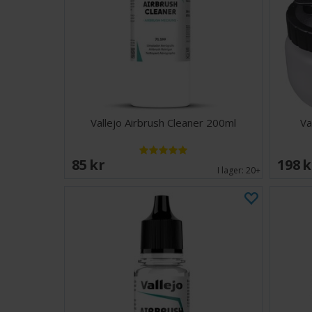
Vallejo Airbrush Cleaner 200ml
Va
85 SEK
198 
I lager:
20+