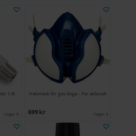
ter 1/8
Halvmask för gas/ånga - För airbrush
699 SEK
I lager:
9
I lager:
3