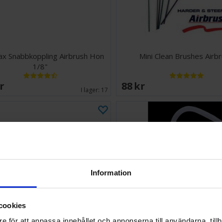
x Snabbkoppling Airbrush Hon
Mini Clean Brushes Airb
1/8"
SEK
88 SEK
I lager:
17
Information
cookies
e för att anpassa innehållet och annonserna till användarna, tillh