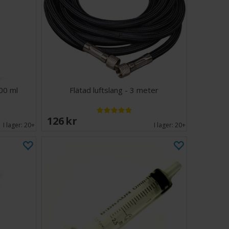
200 ml
Flätad luftslang - 3 meter
126 SEK
I lager:
20+
I lager:
20+