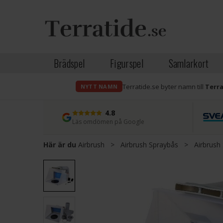
Brädspel
Figurspel
Samlarkort
Terratide.se byter namn till
Terr
NYTT NAMN
4.8
Läs omdömen på Google
Här är du
Airbrush
>
Airbrush Spraybås
>
Airbrush