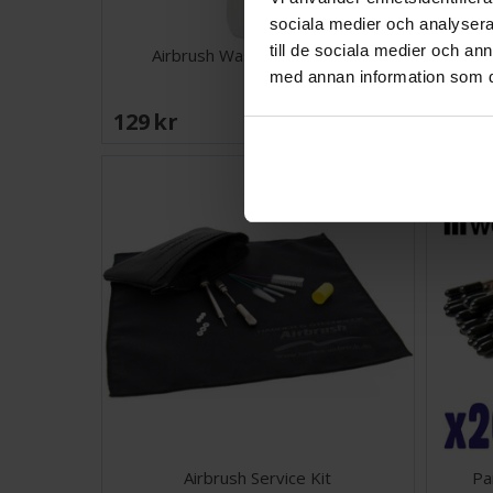
sociala medier och analysera 
till de sociala medier och a
Airbrush Wash Bottle 500ml
Sparma
med annan information som du 
129 SEK
48 S
Väntas in:
2026-08-21
Airbrush Service Kit
Pai