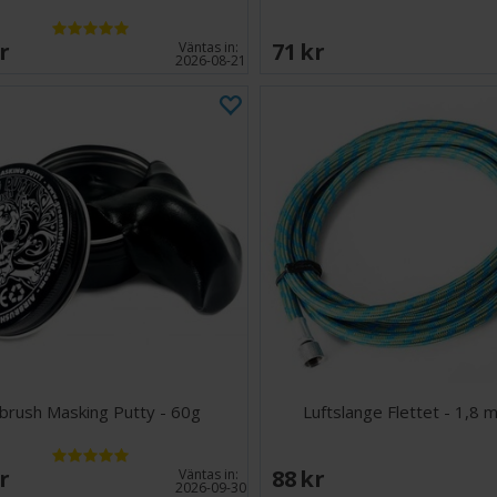
SEK
71 SEK
Väntas in:
2026-08-21
rbrush Masking Putty - 60g
Luftslange Flettet - 1,8 
SEK
88 SEK
Väntas in:
2026-09-30