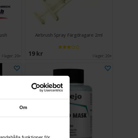
rush
Airbrush Spray Färgdragare 2ml
19 SEK
I lager:
20+
I lager:
20+
Om
andahålla funktioner för