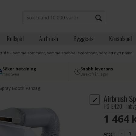
Rollspel
Airbrush
Byggsats
Konsolspel
atide
– samma sortiment, samma snabba leveranser, bara ett nytt namn.
Säker betalning
Snabb leverans
med Svea
Direkt från lager
 Spray Booth Panzag
Airbrush S
HS-E420 - Inbyg
1 464 
-
Antall: