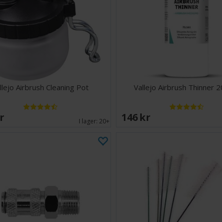
llejo Airbrush Cleaning Pot
Vallejo Airbrush Thinner 
SEK
146 SEK
I lager:
20+