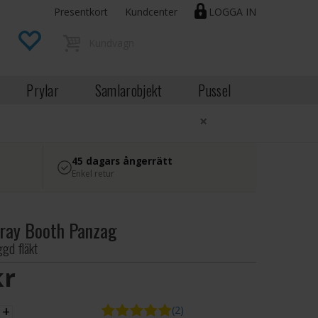
Presentkort
Kundcenter
LOGGA IN
Prylar
Samlarobjekt
Pussel
×
45 dagars ångerrätt
Enkel retur
pray Booth Panzag
gd fläkt
SEK
+
(2)