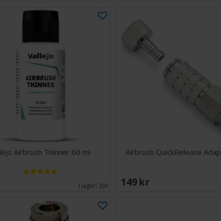
lejo Airbrush Thinner 60 ml
Airbrush QuickRelease Adap
EK
149 SEK
I lager:
20+