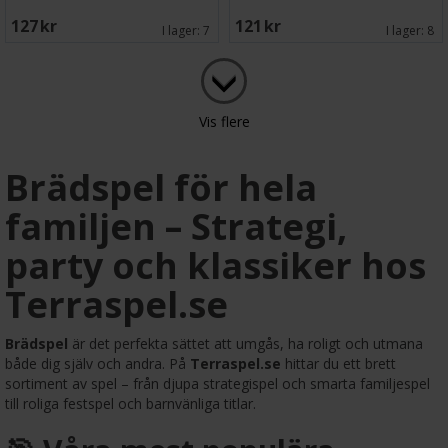
127 SEK
121 SEK
I lager:
7
I lager:
8
Vis flere
Brädspel för hela
familjen – Strategi,
party och klassiker hos
Terraspel.se
Brädspel
är det perfekta sättet att umgås, ha roligt och utmana
både dig själv och andra. På
Terraspel.se
hittar du ett brett
sortiment av spel – från djupa strategispel och smarta familjespel
till roliga festspel och barnvänliga titlar.