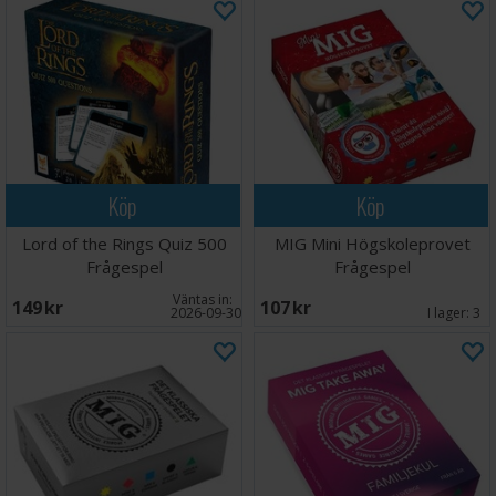
Köp
Köp
Lord of the Rings Quiz 500
MIG Mini Högskoleprovet
Frågespel
Frågespel
Väntas in:
149 SEK
107 SEK
2026-09-30
I lager:
3