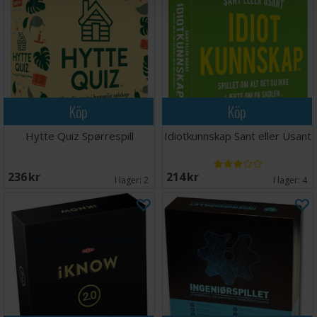
Köp
Köp
Hytte Quiz Spørrespill
Idiotkunnskap Sant eller Usant
236 SEK
214 SEK
I lager:
2
I lager:
4