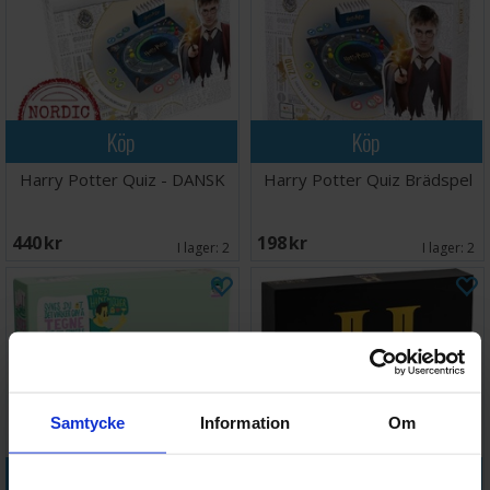
Köp
Köp
Harry Potter Quiz - DANSK
Harry Potter Quiz Brädspel
440 SEK
198 SEK
I lager:
2
I lager:
2
Samtycke
Information
Om
Köp
Köp