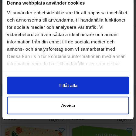
Denna webbplats använder cookies
HINT Junior Brettspill - Norsk
History Trivia Game Brädspel
Vi använder enhetsidentifierare för att anpassa innehållet
utgave
och annonserna till användarna, tillhandahålla funktioner
Väntas in:
319 SEK
339 SEK
I lager:
5
2026-08-27
för sociala medier och analysera vår trafik. Vi
vidarebefordrar även sådana identifierare och annan
information från din enhet till de sociala medier och
annons- och analysföretag som vi samarbetar med.
Dessa kan i sin tur kombinera informationen med annan
information som du har tillhandahållit eller som de har
samlat in när du har använt deras tjänster.
Tillåt alla
Köp
Köp
Hit eller Dit Frågesporter
Hvordan Visste Du Det?
Avvisa
Spørrespill
238 SEK
238 SEK
I lager:
2
I lager:
2