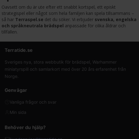
Oavsett om du är ute efter ett snabbt kortspel, ett episkt
strategispel eller något som hela familjen kan spela tillsammans –
så har
Terraspel.se
det du söker. Vi erbjuder
svenska, engelska
och språkneutrala brädspel
anpassade för olika åldrar och
tillfällen.
Terratide.se
Sveriges nya, stora webbutik för brädspel, Warhammer
miniatyrspill och samlarkort med över 20 års erfarenhet från
Norge.
Genvägar
Vanliga frågor och svar
Min sida
Behöver du hjälp?