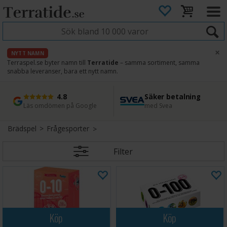
×
NYTT NAMN
Terraspel.se byter namn till
Terratide
– samma sortiment, samma
snabba leveranser, bara ett nytt namn.
4.8
Säker betalning
Snabb leverans
45 dagars ångerrätt
Läs omdömen på Google
med Svea
Direkt från lager
Enkel retur
Brädspel
>
Frågesporter
Filter
Köp
Köp