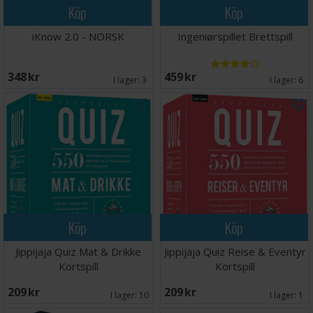
Köp
Köp
iKnow 2.0 - NORSK
Ingeniørspillet Brettspill
348 SEK
459 SEK
I lager:
3
I lager:
6
Köp
Köp
Jippijaja Quiz Mat & Drikke
Jippijaja Quiz Reise & Eventyr
Kortspill
Kortspill
209 SEK
209 SEK
I lager:
10
I lager:
1