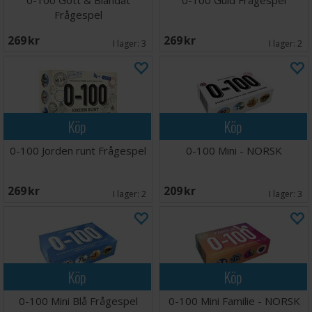
0-100 Gott & Blandat
0-100 Guld Frågespel
Frågespel
269 SEK
269 SEK
I lager:
3
I lager:
2
Köp
Köp
0-100 Jorden runt Frågespel
0-100 Mini - NORSK
269 SEK
209 SEK
I lager:
2
I lager:
3
Köp
Köp
0-100 Mini Blå Frågespel
0-100 Mini Familie - NORSK