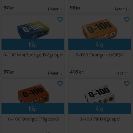
97 SEK
98 SEK
I lager:
1
I lager:
12
Köp
Köp
0-100 Mini Sverige Frågespel
0-100 Orange - NORSK
97 SEK
416 SEK
I lager:
3
I lager:
1
Köp
Köp
0-100 Orange Frågespel
0-100 Vit Frågespel