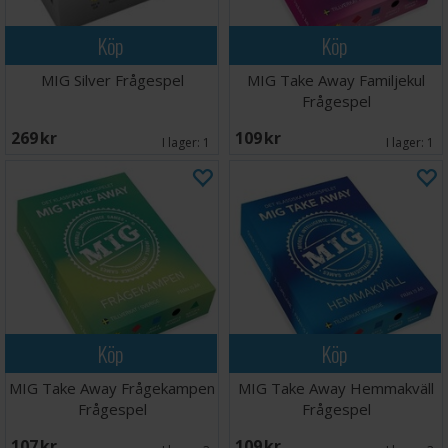
Köp
Köp
MIG Silver Frågespel
MIG Take Away Familjekul
Frågespel
269 SEK
109 SEK
I lager:
1
I lager:
1
Köp
Köp
MIG Take Away Frågekampen
MIG Take Away Hemmakväll
Frågespel
Frågespel
107 SEK
109 SEK