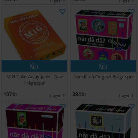
I lager:
3
I lager:
3
Köp
Köp
MIG Take Away Junior Quiz
När då då Original Frågespel
Frågespel
107 SEK
384 SEK
I lager:
2
I lager:
1