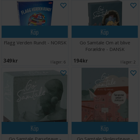
Köp
Köp
Flagg Verden Rundt - NORSK
Go Samtale Om at blive
Forældre - DANSK
349 SEK
194 SEK
I lager:
6
I lager:
2
Köp
Köp
Go Samtale Parudgave -
Go Samtale Skoleudgave -