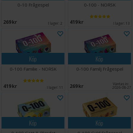
0-10 Frågespel
0-100 - NORSK
269 SEK
419 SEK
I lager:
2
I lager:
13
Köp
Köp
0-100 Familie - NORSK
0-100 Familj Frågespel
Väntas in:
419 SEK
269 SEK
I lager:
11
2026-08-27
Köp
Köp