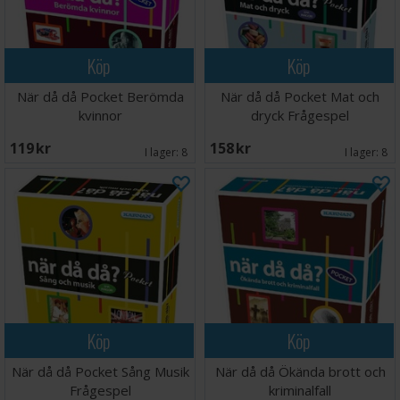
Köp
Köp
När då då Pocket Berömda
När då då Pocket Mat och
kvinnor
dryck Frågespel
119 SEK
158 SEK
I lager:
8
I lager:
8
Köp
Köp
När då då Pocket Sång Musik
När då då Ökända brott och
Frågespel
kriminalfall