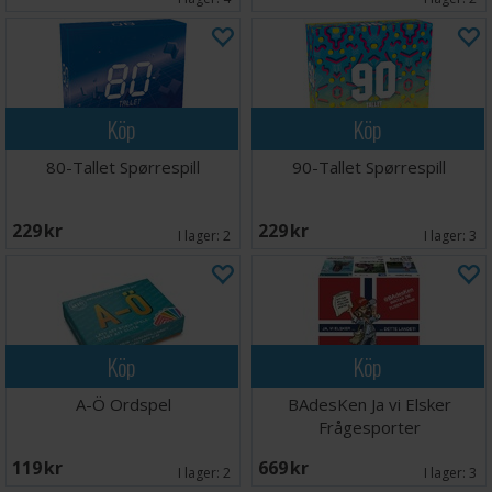
Köp
Köp
80-Tallet Spørrespill
90-Tallet Spørrespill
229 SEK
229 SEK
I lager:
2
I lager:
3
Köp
Köp
A-Ö Ordspel
BAdesKen Ja vi Elsker
Frågesporter
119 SEK
669 SEK
I lager:
2
I lager:
3