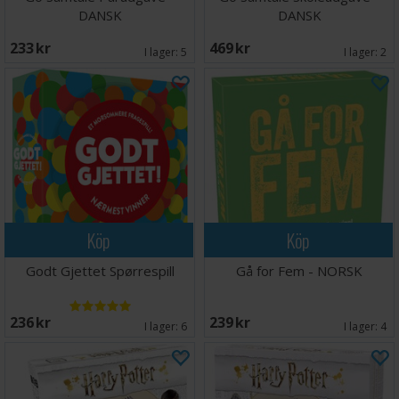
DANSK
DANSK
233 SEK
469 SEK
I lager:
5
I lager:
2
Köp
Köp
Godt Gjettet Spørrespill
Gå for Fem - NORSK
236 SEK
239 SEK
I lager:
6
I lager:
4