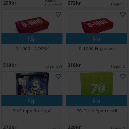
Väntas in:
298 SEK
272 SEK
2026-08-27
I lager:
1
Köp
Köp
0-1000 - NORSK
0-1000 Frågespel
519 SEK
318 SEK
I lager:
20+
I lager:
2
Köp
Köp
5 på topp Brettspill
70-Tallet Spørrespill
372 SEK
229 SEK
I lager:
4
I lager:
2