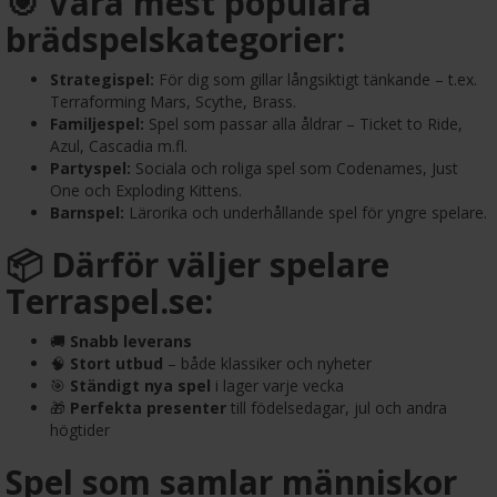
🎯 Våra mest populära
brädspelskategorier:
Strategispel:
För dig som gillar långsiktigt tänkande – t.ex.
Terraforming Mars, Scythe, Brass.
Familjespel:
Spel som passar alla åldrar – Ticket to Ride,
Azul, Cascadia m.fl.
Partyspel:
Sociala och roliga spel som Codenames, Just
One och Exploding Kittens.
Barnspel:
Lärorika och underhållande spel för yngre spelare.
📦 Därför väljer spelare
Terraspel.se:
🚚
Snabb leverans
🧠
Stort utbud
– både klassiker och nyheter
🎯
Ständigt nya spel
i lager varje vecka
🎁
Perfekta presenter
till födelsedagar, jul och andra
högtider
Spel som samlar människor