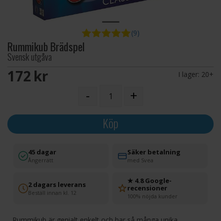
(9)
Rummikub Brädspel
Svensk utgåva
172 SEK
I lager:
20+
-
+
Köp
45 dagar
Säker betalning
Ångerrätt
med Svea
★ 4.8 Google-
2 dagars leverans
recensioner
Beställ innan kl. 12
100% nöjda kunder
Rummikub är genialt enkelt och har så många unika