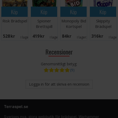
Köp
Köp
Köp
Köp
Risk Brädspel
Spioner
Monopoly Bid
Skippity
Brettspill
Kortspel
Brädspel
528 SEK
419 SEK
84 SEK
316 SEK
I lager:
2
I lager:
3
I lager:
2
I lage
Recensioner
Genomsnittligt betyg:
(9)
Logga in för att skriva en recension
Terraspel.se
Sveriges nya, stora webbutik för brädspel, Warhammer