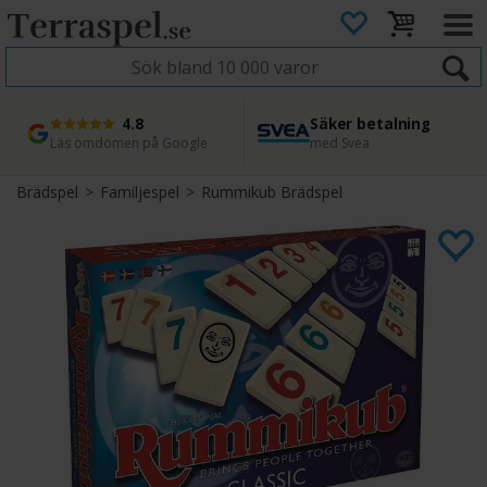
4.8
Säker betalning
Snabb leverans
45 dagars ångerrätt
Läs omdömen på Google
med Svea
Direkt från lager
Enkel retur
Brädspel
>
Familjespel
>
Rummikub Brädspel