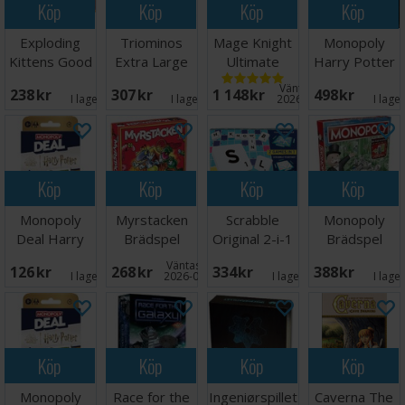
Köp
Köp
Köp
Köp
Exploding
Triominos
Mage Knight
Monopoly
Kittens Good
Extra Large
Ultimate
Harry Potter
vs Evil -
Brädspel
Edition
Brädspel
Väntas in:
238 SEK
307 SEK
1 148 SEK
498 SEK
Svensk
Brädspel
I lager:
2
I lager:
3
2026-09-30
I lage
Köp
Köp
Köp
Köp
Monopoly
Myrstacken
Scrabble
Monopoly
Deal Harry
Brädspel
Original 2-i-1
Brädspel
Potter
Brettspill
Väntas in:
126 SEK
268 SEK
334 SEK
388 SEK
Kortspel
I lager:
5
2026-09-30
I lager:
8
I lage
Köp
Köp
Köp
Köp
Monopoly
Race for the
Ingeniørspillet
Caverna The