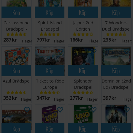
Svenska spelregler
Köp
Köp
Köp
Köp
Carcassonne
Spirit Island
Jaipur 2nd
7 Wonders
Brädspel -
Brädspel
Edition
Duel Brädspel
Svensk
Brädspel
- Svensk
287 SEK
797 SEK
166 SEK
235 SEK
I lager:
19
I lager:
20+
I lager:
1
I lager:
Köp
Köp
Köp
Köp
Azul Brädspel
Ticket to Ride
Splendor
Dominion (2nd
Europe
Brädspel
Ed) Brädspel
Brädspel
352 SEK
347 SEK
277 SEK
397 SEK
I lager:
20+
I lager:
20+
I lager:
20+
I lage
Köp
Köp
Köp
Köp