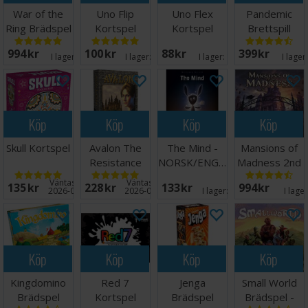
War of the
Uno Flip
Uno Flex
Pandemic
Ring Brädspel
Kortspel
Kortspel
Brettspill
994 SEK
100 SEK
88 SEK
399 SEK
I lager:
11
I lager:
20+
I lager:
16
I lager
Köp
Köp
Köp
Köp
Skull Kortspel
Avalon The
The Mind -
Mansions of
Resistance
NORSK/ENGELSK
Madness 2nd
Kortspel
Edition
Väntas in:
Väntas in:
135 SEK
228 SEK
133 SEK
994 SEK
2026-09-15
2026-08-15
I lager:
20+
I lage
Köp
Köp
Köp
Köp
Kingdomino
Red 7
Jenga
Small World
Brädspel
Kortspel
Brädspel
Brädspel -