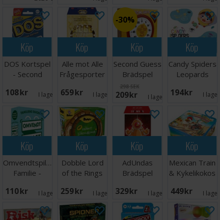
30%
Köp
Köp
Köp
Köp
DOS Kortspel
Alle mot Alle
Second Guess
Candy Spiders
- Second
Frågesporter
Brädspel
Leopards
Edition
Brädspel
298 SEK
108 SEK
659 SEK
194 SEK
209 SEK
I lager:
5
I lager:
1
I lage
I lager:
5
Köp
Köp
Köp
Köp
Omvendtspillet
Dobble Lord
AdUndas
Mexican Train
Familie -
of the Rings
Brädspel
& Kykelikokos
NORSK
Brädspel
- NORSK
110 SEK
259 SEK
329 SEK
449 SEK
I lager:
6
I lager:
2
I lager:
1
I lage