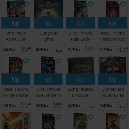
Köp
Köp
Köp
Köp
One Piece
Dungeon
Dice Throne
Dice Throne
Assault on
Fighter
Pale Lady
Necromancer
Marineford
Labyrinth
Werewolf
Hero Pack
Väntas in:
Väntas in:
Väntas 
449 SEK
498 SEK
279 SEK
279 SEK
Brädspel
Brädspel
Hero Pack
2026-09-30
I lager:
1
2026-08-26
2026-0
Köp
Köp
Köp
Köp
Dice Throne
Dice Throne
Lying Pirates
Unmatched
Forgemaster
Duelist Hero
Brädspel
Adventures
Hero Pack
Pack
TMNT
Väntas in:
Väntas in:
Väntas 
269 SEK
269 SEK
428 SEK
748 SEK
Brädspel
2026-08-26
2026-08-26
I lager:
1
2026-0