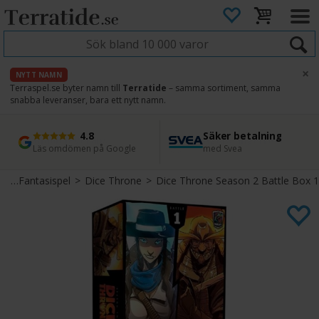
×
NYTT NAMN
Terraspel.se byter namn till
Terratide
– samma sortiment, samma
snabba leveranser, bara ett nytt namn.
4.8
Säker betalning
Snabb leverans
45 dagars ångerrätt
Läs omdömen på Google
med Svea
Direkt från lager
Enkel retur
l
>
Fantasispel
>
Dice Throne
>
Dice Throne Season 2 Battle Box 1