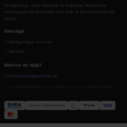
Sveriges nya, stora webbutik för brädspel, Warhammer
miniatyrspill och samlarkort med över 20 års erfarenhet från
Norge.
Genvägar
Vanliga frågor och svar
Min sida
Behöver du hjälp?
kundservice@terratide.se
E-postmeddelanden kommer att besvaras senast nästa arbetsdag.
Faktura / Delbetalning