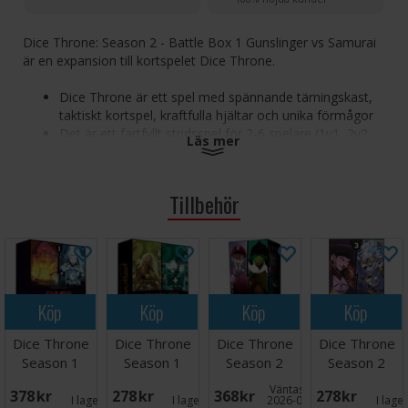
Dice Throne: Season 2 - Battle Box 1 Gunslinger vs Samurai
är en expansion till kortspelet Dice Throne.
Dice Throne är ett spel med spännande tärningskast,
taktiskt kortspel, kraftfulla hjältar och unika förmågor
Det är ett fartfyllt stridsspel för 2-6 spelare (1v1, 2v2,
Läs mer
3v3, 2v2v2 eller fritt för alla)
Välj bland ett stort urval av hjältar som spelar och
känns väldigt olika varandra
Tillbehör
Gunslinger vs Samurai Battle Box ger två spelbara
karaktärer till Dice Throne
Antal spelare: 2-6
Ålder: 8+
Köp
Köp
Köp
Köp
Speltid: 20-40 minuter
Språk:
Dice Throne
Dice Throne
Dice Throne
Dice Throne
Engelska Expansion, kan spelas ensamt men
rekommenderas i kombination med andra Dice Throne-titlar
Season 1
Season 1
Season 2
Season 2
ReRolled Box
ReRolled Box
Battle Box 2
Battle Box 3
Väntas in:
378 SEK
278 SEK
368 SEK
278 SEK
1
4
I lager:
4
I lager:
1
2026-09-30
I lage