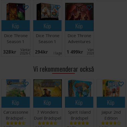
Köp
Köp
Köp
Dice Throne
Dice Throne
Dice Throne
Season 1
Season 1
Adventures
ReRolled Box
ReRolled Box
Expansion
Väntas in:
Väntas in:
328 SEK
294 SEK
1 499 SEK
3
2
2026-08-26
I lager:
1
2026-09-30
Vi rekommenderar också
Köp
Köp
Köp
Köp
Carcassonne
7 Wonders
Spirit Island
Jaipur 2nd
Brädspel -
Duel Brädspel
Brädspel
Edition
Svensk
- Svensk
Brädspel