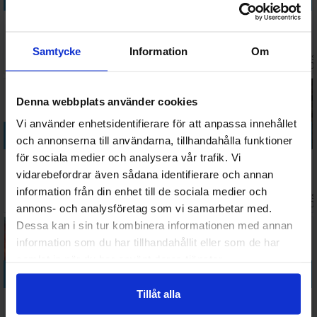
Small World
Gloomhaven
Pandemic
Stardew
Brädspel -
2nd Edition
Brädspel
Valley Board
Svensk
Brädspel
Game
Samtycke
Information
Om
Väntas in:
Väntas 
418 SEK
1 687 SEK
498 SEK
654 SEK
Brädspel
I lager:
19
I lager:
6
2026-08-15
2026-0
Denna webbplats använder cookies
Vi använder enhetsidentifierare för att anpassa innehållet
Köp
Köp
Köp
Köp
och annonserna till användarna, tillhandahålla funktioner
för sociala medier och analysera vår trafik. Vi
Summoner
Game of
Star Wars
Robinson
Wars Master
Thrones 2nd
Imperial
Crusoe 2nd
vidarebefordrar även sådana identifierare och annan
Set Brädspel
edition
Assault
Edition
information från din enhet till de sociala medier och
Väntas in:
Väntas 
548 SEK
594 SEK
1 098 SEK
436 SEK
Brädspel
Brädspel
Brädspel
2026-08-11
I lager:
5
I lager:
1
2026-0
annons- och analysföretag som vi samarbetar med.
Dessa kan i sin tur kombinera informationen med annan
information som du har tillhandahållit eller som de har
samlat in när du har använt deras tjänster.
Köp
Köp
Köp
Köp
Tillåt alla
Slay the Spire
Unmatched
Clank Legacy
Dice Throne
Brädspel
Volume Two
2 Brädspel
Raveness