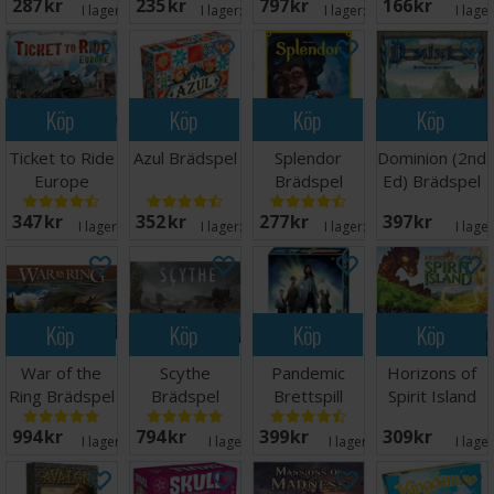
287 SEK
235 SEK
797 SEK
166 SEK
I lager:
19
I lager:
20+
I lager:
20+
I lage
Köp
Köp
Köp
Köp
Ticket to Ride
Azul Brädspel
Splendor
Dominion (2nd
Europe
Brädspel
Ed) Brädspel
Brädspel
347 SEK
352 SEK
277 SEK
397 SEK
I lager:
20+
I lager:
20+
I lager:
20+
I lage
Köp
Köp
Köp
Köp
War of the
Scythe
Pandemic
Horizons of
Ring Brädspel
Brädspel
Brettspill
Spirit Island
Brädspel
994 SEK
794 SEK
399 SEK
309 SEK
I lager:
11
I lager:
5
I lager:
10
I lage