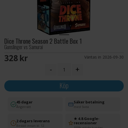
Dice Throne Season 2 Battle Box 1
Gunslinger vs Samurai
328 SEK
Väntas in
2026-09-30
-
+
Köp
45 dagar
Säker betalning
Ångerrätt
med Svea
★ 4.8 Google-
2 dagars leverans
recensioner
Beställ innan kl. 12
100% nöjda kunder