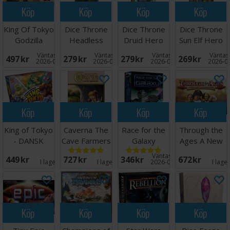
Köp
Köp
Köp
Köp
King Of Tokyo
Dice Throne
Dice Throne
Dice Throne
Godzilla
Headless
Druid Hero
Sun Elf Hero
Brädspel
Horseman
Pack
Pack
Väntas in:
Väntas in:
Väntas in:
Väntas 
497 SEK
279 SEK
279 SEK
269 SEK
Hero Pack
2026-08-26
2026-08-26
2026-08-26
2026-0
Köp
Köp
Köp
Köp
King of Tokyo
Caverna The
Race for the
Through the
- DANSK
Cave Farmers
Galaxy
Ages A New
Brädspel
Brädspel
Story
Väntas in:
449 SEK
727 SEK
346 SEK
672 SEK
Brädspel
I lager:
5
I lager:
9
2026-09-30
I lage
Köp
Köp
Köp
Köp