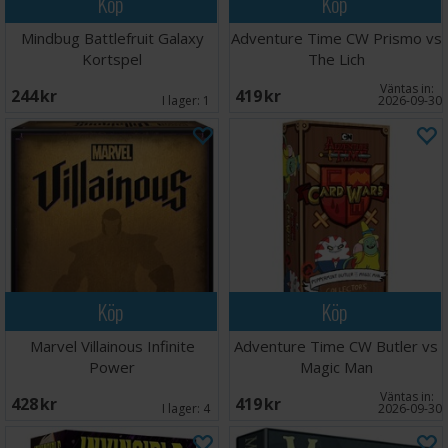
Köp
Köp
Mindbug Battlefruit Galaxy
Adventure Time CW Prismo vs
Kortspel
The Lich
Väntas in:
244 SEK
419 SEK
I lager:
1
2026-09-30
Köp
Köp
Marvel Villainous Infinite
Adventure Time CW Butler vs
Power
Magic Man
Väntas in:
428 SEK
419 SEK
I lager:
4
2026-09-30