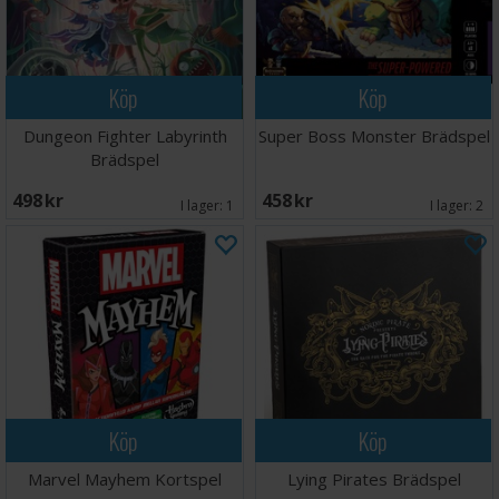
Köp
Köp
Dungeon Fighter Labyrinth
Super Boss Monster Brädspel
Brädspel
498 SEK
458 SEK
I lager:
1
I lager:
2
Köp
Köp
Marvel Mayhem Kortspel
Lying Pirates Brädspel