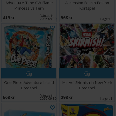
Adventure Time CW Flame
Ascension Fourth Edition
Princess vs Fern
Kortspel
Väntas in:
419 SEK
568 SEK
2026-09-30
I lager:
2
Köp
Köp
One Piece Adventure Island
Marvel Skirmish in New York
Brädspel
Brädspel
Väntas in:
668 SEK
298 SEK
2026-09-30
I lager:
1