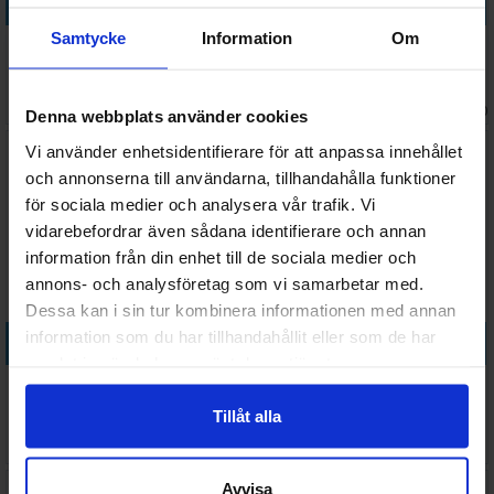
Köp
Köp
Samtycke
Information
Om
Dice Throne Season 2 Battle
Return to Dark Tower
Box 1
Brädspel
Väntas in:
Väntas in:
328 SEK
2 098 SEK
2026-09-30
2026-09-30
Denna webbplats använder cookies
Vi använder enhetsidentifierare för att anpassa innehållet
och annonserna till användarna, tillhandahålla funktioner
för sociala medier och analysera vår trafik. Vi
vidarebefordrar även sådana identifierare och annan
information från din enhet till de sociala medier och
annons- och analysföretag som vi samarbetar med.
Dessa kan i sin tur kombinera informationen med annan
information som du har tillhandahållit eller som de har
Köp
Köp
samlat in när du har använt deras tjänster.
The Dragon Prince Brädspel
Dice Throne Season 1
ReRolled Box 2
Tillåt alla
448 SEK
294 SEK
I lager:
1
I lager:
1
Avvisa