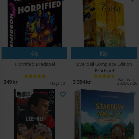
Köp
Köp
Horrified Brädspel
Everdell Complete Edition
Brädspel
Väntas in:
349 SEK
3 394 SEK
I lager:
3
2026-08-26