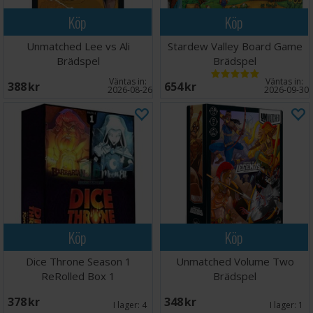
Köp
Köp
Unmatched Lee vs Ali
Stardew Valley Board Game
Brädspel
Brädspel
Väntas in:
Väntas in:
388 SEK
654 SEK
2026-08-26
2026-09-30
Köp
Köp
Dice Throne Season 1
Unmatched Volume Two
ReRolled Box 1
Brädspel
378 SEK
348 SEK
I lager:
4
I lager:
1