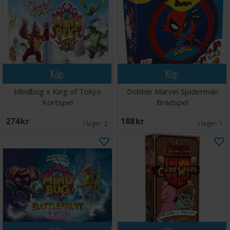
Köp
Köp
Mindbug x King of Tokyo
Dobble Marvel Spiderman
Kortspel
Brädspel
274 SEK
188 SEK
I lager:
2
I lager:
1