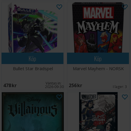
Köp
Köp
Bullet Star Brädspel
Marvel Mayhem - NORSK
Väntas in:
478 SEK
256 SEK
2026-09-30
I lager:
3