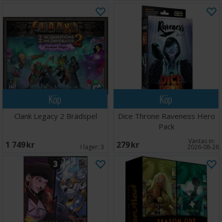
Köp
Köp
Clank Legacy 2 Brädspel
Dice Throne Raveness Hero
Pack
Väntas in:
1 749 SEK
279 SEK
I lager:
3
2026-08-26