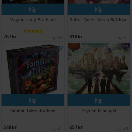
Köp
Köp
Vagrantsong Brädspel
Robot Quest Arena Brädspel
767 SEK
818 SEK
I lager:
2
I lager:
1
Köp
Köp
Familiar Tales Brädspel
Skyrise Brädspel
548 SEK
657 SEK
I lager:
1
I lager:
3