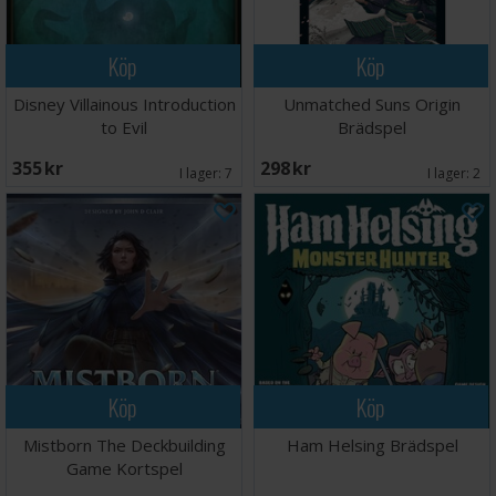
Köp
Köp
Disney Villainous Introduction
Unmatched Suns Origin
to Evil
Brädspel
355 SEK
298 SEK
I lager:
7
I lager:
2
Köp
Köp
Mistborn The Deckbuilding
Ham Helsing Brädspel
Game Kortspel