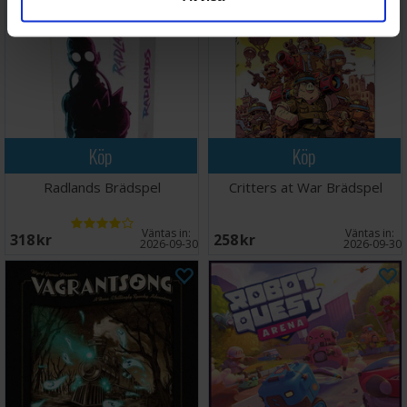
Köp
Köp
Radlands Brädspel
Critters at War Brädspel
Väntas in:
Väntas in:
318 SEK
258 SEK
2026-09-30
2026-09-30