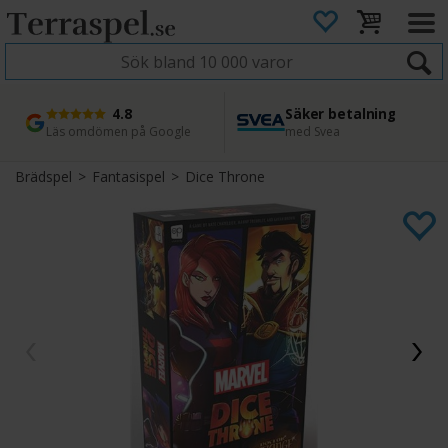
4.8
Säker betalning
Snabb leverans
45 dagars ångerrätt
Läs omdömen på Google
med Svea
Direkt från lager
Enkel retur
Brädspel
>
Fantasispel
>
Dice Throne