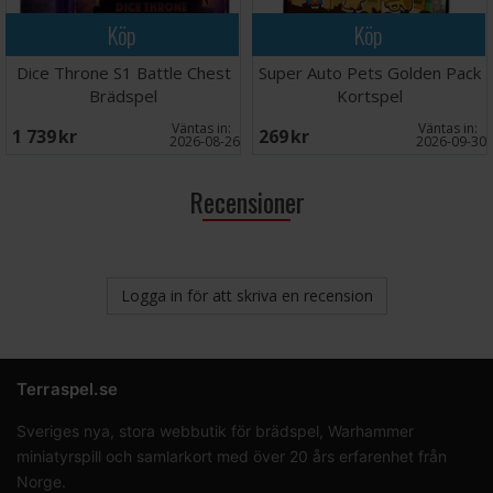
Köp
Köp
Dice Throne S1 Battle Chest
Super Auto Pets Golden Pack
Brädspel
Kortspel
Väntas in:
Väntas in:
1 739 SEK
269 SEK
2026-08-26
2026-09-30
Recensioner
Logga in för att skriva en recension
Terraspel.se
Sveriges nya, stora webbutik för brädspel, Warhammer
miniatyrspill och samlarkort med över 20 års erfarenhet från
Norge.