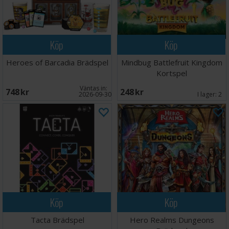
Köp
Köp
Heroes of Barcadia Brädspel
Mindbug Battlefruit Kingdom
Kortspel
Väntas in:
748 SEK
248 SEK
2026-09-30
I lager:
2
Köp
Köp
Tacta Brädspel
Hero Realms Dungeons