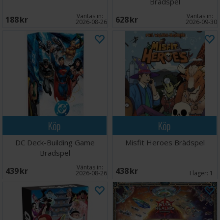
Brädspel
Väntas in:
Väntas in:
188 SEK
628 SEK
2026-08-26
2026-09-30
Köp
Köp
DC Deck-Building Game
Misfit Heroes Brädspel
Brädspel
Väntas in:
439 SEK
438 SEK
2026-08-26
I lager:
1