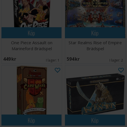
Köp
Köp
One Piece Assault on
Star Realms Rise of Empire
Marineford Brädspel
Brädspel
449 SEK
594 SEK
I lager:
1
I lager:
2
Köp
Köp