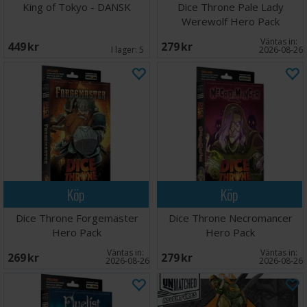
King of Tokyo - DANSK
Dice Throne Pale Lady
Werewolf Hero Pack
Väntas in:
449 SEK
279 SEK
I lager:
5
2026-08-26
Köp
Köp
Dice Throne Forgemaster
Dice Throne Necromancer
Hero Pack
Hero Pack
Väntas in:
Väntas in:
269 SEK
279 SEK
2026-08-26
2026-08-26