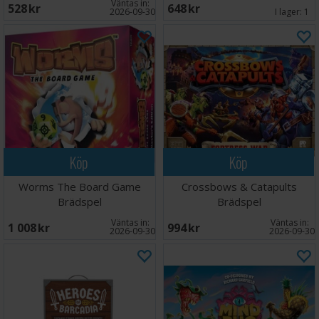
Väntas in:
528 SEK
648 SEK
2026-09-30
I lager:
1
Köp
Köp
Worms The Board Game
Crossbows & Catapults
Brädspel
Brädspel
Väntas in:
Väntas in:
1 008 SEK
994 SEK
2026-09-30
2026-09-30