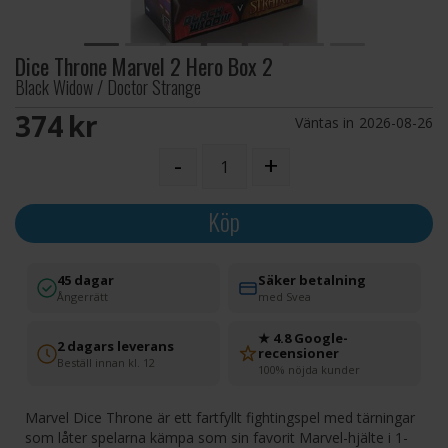
Dice Throne Marvel 2 Hero Box 2
Black Widow / Doctor Strange
374 SEK
Väntas in
2026-08-26
-
+
Köp
45 dagar
Säker betalning
Ångerrätt
med Svea
★ 4.8 Google-
2 dagars leverans
recensioner
Beställ innan kl. 12
100% nöjda kunder
Marvel Dice Throne är ett fartfyllt fightingspel med tärningar
som låter spelarna kämpa som sin favorit Marvel-hjälte i 1-