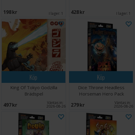
198 SEK
428 SEK
I lager:
1
I lager:
1
Köp
Köp
King Of Tokyo Godzilla
Dice Throne Headless
Brädspel
Horseman Hero Pack
Väntas in:
Väntas in:
497 SEK
279 SEK
2026-08-26
2026-08-26