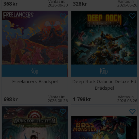
Väntas in:
Väntas in:
368 SEK
328 SEK
2026-09-30
2026-08-26
Köp
Köp
Freelancers Brädspel
Deep Rock Galactic Deluxe Ed
Brädspel
Väntas in:
Väntas in:
698 SEK
1 798 SEK
2026-08-26
2026-08-26