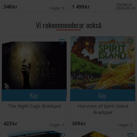
Väntas in:
348 SEK
1 499 SEK
I lager:
3
2026-09-30
Vi rekommenderar också
Köp
Köp
The Night Cage Brädspel
Horizons of Spirit Island
Brädspel
423 SEK
309 SEK
I lager:
1
I lager:
2