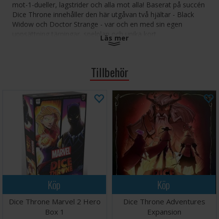
mot-1-dueller, lagstrider och alla mot alla! Baserat på succén
Dice Throne innehåller den här utgåvan två hjältar - Black
Widow och Doctor Strange - var och en med sin egen
uppsättning tärningar, spelplan och unika kort.
Läs mer
Attackera din motståndare och aktivera dina förmågor med
tärningskast, samla stridspoäng och spendera dem på
Tillbehör
actionkort som möjliggör uppgraderingar som Doctor
Strange's Premonition och Black Widow's Time Bomb. Båda
hjältarna är kompatibla för användning med hela Dice
Throne-sortimentet.
Antal spelare: 2-6
Ålder: 8+
Speltid: 30 minuter
Språk:
Engelska Fristående spel, kan kombineras med andra Dice
Throne-spel
Köp
Köp
Dice Throne Marvel 2 Hero
Dice Throne Adventures
Box 1
Expansion