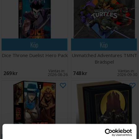
Köp
Köp
Dice Throne Duelist Hero Pack
Unmatched Adventures TMNT
Brädspel
Väntas in:
Väntas in:
269 SEK
748 SEK
2026-08-26
2026-09-30