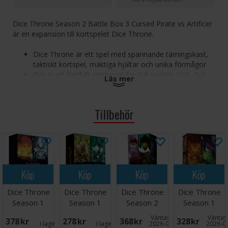
Dice Throne Season 2 Battle Box 3 Cursed Pirate vs Artificer
är en expansion till kortspelet Dice Throne.
Dice Throne är ett spel med spännande tärningskast,
taktiskt kortspel, mäktiga hjältar och unika förmågor
Det är ett fartfyllt stridsspel för 2-6 spelare (1v1, 2v2,
Läs mer
3v3, 2v2v2 eller fritt för alla)
Välj bland ett stort urval av hjältar som spelar och
känns väldigt olika varandra
Tillbehör
Cursed Pirate vs Artificer Battle Box ger två spelbara
karaktärer till Dice Throne
Antal spelare: 2-6
Ålder: 8+
Köp
Köp
Köp
Köp
Speltid: 20-40 minuter
Språk:
Dice Throne
Dice Throne
Dice Throne
Dice Throne
Engelska Expansion, kan spelas ensam men rekommenderas
i kombination med andra Dice Throne-titlar
Season 1
Season 1
Season 2
Season 1
ReRolled Box
ReRolled Box
Battle Box 2
ReRolled Box
Väntas in:
Väntas 
378 SEK
278 SEK
368 SEK
328 SEK
1
4
3
I lager:
4
I lager:
1
2026-09-30
2026-0