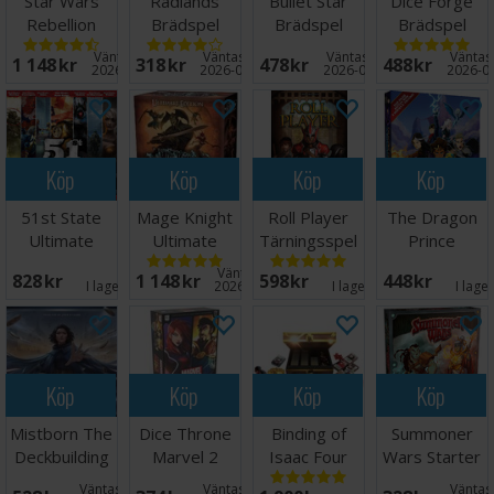
Star Wars
Radlands
Bullet Star
Dice Forge
Rebellion
Brädspel
Brädspel
Brädspel
Brädspel
Väntas in:
Väntas in:
Väntas in:
Väntas 
1 148 SEK
318 SEK
478 SEK
488 SEK
2026-08-28
2026-09-30
2026-09-30
2026-0
Köp
Köp
Köp
Köp
51st State
Mage Knight
Roll Player
The Dragon
Ultimate
Ultimate
Tärningsspel
Prince
Edition
Edition
Brädspel
Väntas in:
828 SEK
1 148 SEK
598 SEK
448 SEK
Brädspel
Brädspel
I lager:
2
2026-09-30
I lager:
2
I lage
Köp
Köp
Köp
Köp
Mistborn The
Dice Throne
Binding of
Summoner
Deckbuilding
Marvel 2
Isaac Four
Wars Starter
Game
Hero Box 2
Souls
Set Brädspel
Väntas in:
Väntas in:
Väntas 