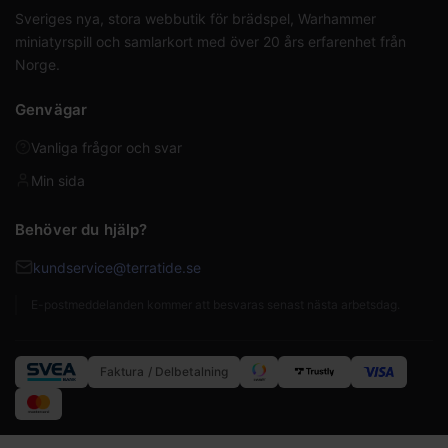
Sveriges nya, stora webbutik för brädspel, Warhammer
miniatyrspill och samlarkort med över 20 års erfarenhet från
Norge.
Genvägar
Vanliga frågor och svar
Min sida
Behöver du hjälp?
kundservice@terratide.se
E-postmeddelanden kommer att besvaras senast nästa arbetsdag.
Faktura / Delbetalning