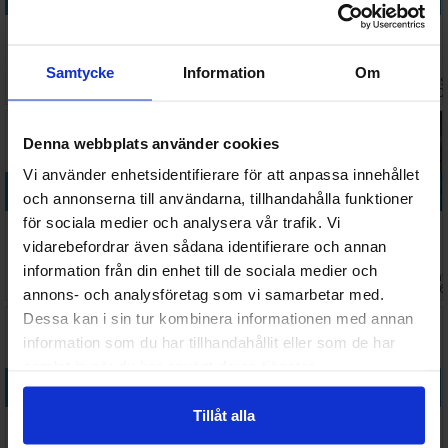
Skull Kortspel
Avalon The
Pandemic
Summoner
Resistance
Brädspel
Wars Master
Kortspel
Set Brädspel
Samtycke
Information
Om
Väntas in:
Väntas in:
Väntas in:
Väntas 
147 SEK
228 SEK
498 SEK
548 SEK
2026-09-15
2026-08-15
2026-08-15
2026-0
Denna webbplats använder cookies
Vi använder enhetsidentifierare för att anpassa innehållet
Köp
Köp
Köp
Köp
och annonserna till användarna, tillhandahålla funktioner
för sociala medier och analysera vår trafik. Vi
Game of
Robinson
Star Realms
Slay the Spire
Thrones 2nd
Crusoe 2nd
Kortspel
Brädspel
vidarebefordrar även sådana identifierare och annan
edition
Edition
information från din enhet till de sociala medier och
Väntas in:
Väntas in:
Vänta
594 SEK
436 SEK
218 SEK
1 289 SEK
Brädspel
Brädspel
I lager:
5
2026-08-28
2026-09-30
2026
annons- och analysföretag som vi samarbetar med.
Dessa kan i sin tur kombinera informationen med annan
information som du har tillhandahållit eller som de har
samlat in när du har använt deras tjänster.
Köp
Köp
Köp
Köp
Tillåt alla
Stardew
Unmatched
Clank Legacy
Dice Throne
Valley Board
Volume Two
2 Brädspel
Raveness