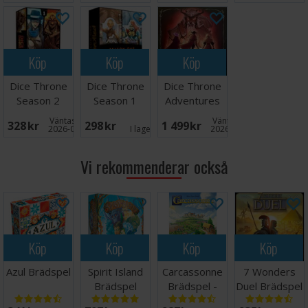
Köp
Köp
Köp
Dice Throne
Dice Throne
Dice Throne
Season 2
Season 1
Adventures
Battle Box 1
ReRolled Box
Expansion
Väntas in:
Väntas in:
328 SEK
298 SEK
1 499 SEK
2
2026-09-30
I lager:
1
2026-09-30
Vi rekommenderar också
Köp
Köp
Köp
Köp
Azul Brädspel
Spirit Island
Carcassonne
7 Wonders
Brädspel
Brädspel -
Duel Brädspel
Svensk
- Svensk