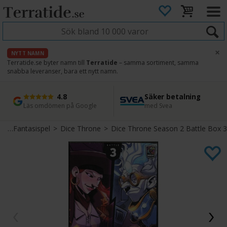
×
NYTT NAMN
Terratide.se byter namn till
Terratide
– samma sortiment, samma
snabba leveranser, bara ett nytt namn.
4.8
Säker betalning
Snabb leverans
45 dagars ångerrätt
Läs omdömen på Google
med Svea
Direkt från lager
Enkel retur
l
>
Fantasispel
>
Dice Throne
>
Dice Throne Season 2 Battle Box 3