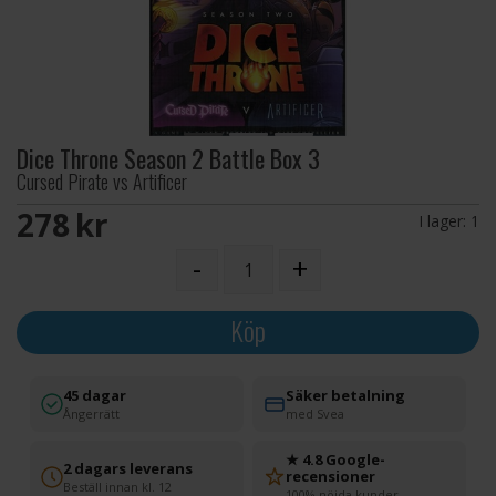
Dice Throne Season 2 Battle Box 3
Cursed Pirate vs Artificer
278 SEK
I lager:
1
-
+
Köp
45 dagar
Säker betalning
Ångerrätt
med Svea
★ 4.8 Google-
2 dagars leverans
recensioner
Beställ innan kl. 12
100% nöjda kunder