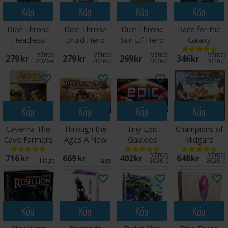
Köp
Köp
Köp
Köp
Dice Throne
Dice Throne
Dice Throne
Race for the
Headless
Druid Hero
Sun Elf Hero
Galaxy
Horseman
Pack
Pack
Brädspel
Väntas in:
Väntas in:
Väntas in:
Väntas 
279 SEK
279 SEK
269 SEK
346 SEK
Hero Pack
2026-08-11
2026-08-11
2026-08-28
2026-0
Köp
Köp
Köp
Köp
Caverna The
Through the
Tiny Epic
Champions of
Cave Farmers
Ages A New
Galaxies
Midgard
Brädspel
Story
Brädspel
Brädspel
Väntas in:
Väntas 
716 SEK
669 SEK
402 SEK
648 SEK
Brädspel
I lager:
9
I lager:
3
2026-09-30
2026-0
Köp
Köp
Köp
Köp