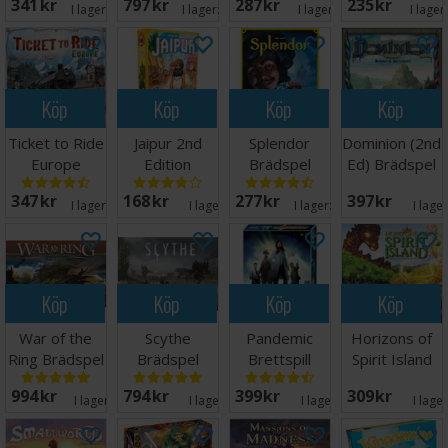
341 SEK
797 SEK
287 SEK
235 SEK
I lager:
20+
I lager:
20+
I lager:
16
I lager
Köp
Köp
Köp
Köp
Ticket to Ride
Jaipur 2nd
Splendor
Dominion (2nd
Europe
Edition
Brädspel
Ed) Brädspel
Brädspel
Brädspel
347 SEK
168 SEK
277 SEK
397 SEK
I lager:
20+
I lager:
1
I lager:
20+
I lage
Köp
Köp
Köp
Köp
War of the
Scythe
Pandemic
Horizons of
Ring Brädspel
Brädspel
Brettspill
Spirit Island
Brädspel
994 SEK
794 SEK
399 SEK
309 SEK
I lager:
11
I lager:
5
I lager:
8
I lage