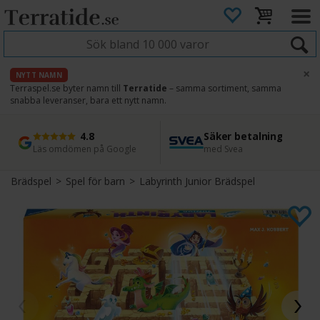
×
NYTT NAMN
Terraspel.se byter namn till
Terratide
– samma sortiment, samma
snabba leveranser, bara ett nytt namn.
4.8
Säker betalning
Snabb leverans
45 dagars ångerrätt
Läs omdömen på Google
med Svea
Direkt från lager
Enkel retur
Brädspel
>
Spel för barn
>
Labyrinth Junior Brädspel