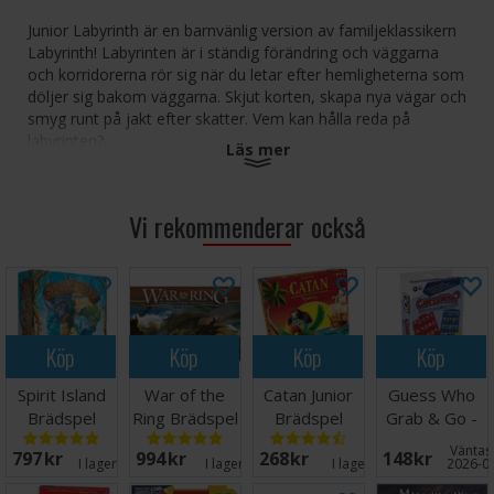
Junior Labyrinth är en barnvänlig version av familjeklassikern
Labyrinth! Labyrinten är i ständig förändring och väggarna
och korridorerna rör sig när du letar efter hemligheterna som
döljer sig bakom väggarna. Skjut korten, skapa nya vägar och
smyg runt på jakt efter skatter. Vem kan hålla reda på
labyrinten?
Läs mer
Antal spelare: 2-4
Ålder: 5+
Vi rekommenderar också
Speltid: 15 minuter
Språk: Svenska
Köp
Köp
Köp
Köp
Spirit Island
War of the
Catan Junior
Guess Who
Brädspel
Ring Brädspel
Brädspel
Grab & Go -
Reseutgåva
Väntas 
797 SEK
994 SEK
268 SEK
148 SEK
I lager:
20+
I lager:
11
I lager:
8
2026-0