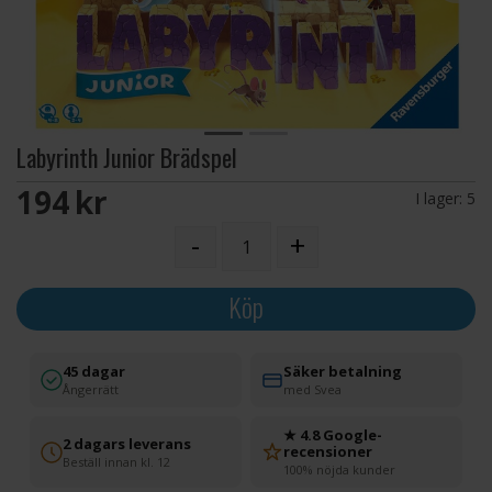
Labyrinth Junior Brädspel
194 SEK
I lager:
5
-
+
Köp
45 dagar
Säker betalning
Ångerrätt
med Svea
★ 4.8 Google-
2 dagars leverans
recensioner
Beställ innan kl. 12
100% nöjda kunder