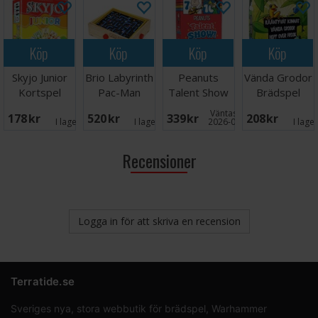
Köp
Köp
Köp
Köp
Skyjo Junior
Brio Labyrinth
Peanuts
Vända Grodor
Kortspel
Pac-Man
Talent Show
Brädspel
Kortspel
Väntas in:
178 SEK
520 SEK
339 SEK
208 SEK
I lager:
1
I lager:
3
2026-09-30
I lage
Recensioner
Logga in för att skriva en recension
Terratide.se
Sveriges nya, stora webbutik för brädspel, Warhammer