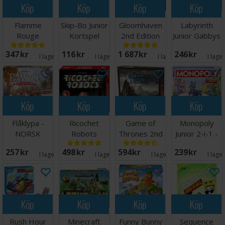
Köp
Köp
Köp
Köp
Flamme
Skip-Bo Junior
Gloomhaven
Labyrinth
Rouge
Kortspel
2nd Edition
Junior Gabbys
Brädspel
Brädspel
Dollhouse
347 SEK
116 SEK
1 687 SEK
246 SEK
I lager:
2
I lager:
3
I lager:
6
I lage
Köp
Köp
Köp
Köp
Flåklypa -
Ricochet
Game of
Monopoly
NORSK
Robots
Thrones 2nd
Junior 2-i-1 -
Brädspel
edition
NORSK
257 SEK
498 SEK
594 SEK
239 SEK
Brädspel
I lager:
7
I lager:
8
I lager:
5
I lage
Köp
Köp
Köp
Köp
Rush Hour
Minecraft
Funny Bunny
Sequence