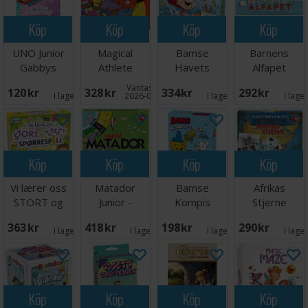
Köp
Köp
Köp
Köp
UNO Junior
Magical
Bamse
Barnens
Gabbys
Athlete
Havets
Alfapet
Dollhouse
Brädspel
Hemlighet
Brädspel
Väntas in:
120 SEK
328 SEK
334 SEK
292 SEK
Kortspel
Brädspel
I lager:
3
2026-09-30
I lager:
5
I lage
Köp
Köp
Köp
Köp
Vi lærer oss
Matador
Bamse
Afrikas
STORT og
Junior -
Kompis
Stjerne
morsomt -
DANSK
spelet
Postrøveriet -
363 SEK
418 SEK
198 SEK
290 SEK
NORSK
Brädspel
DANSK
I lager:
2
I lager:
5
I lager:
5
I lage
Köp
Köp
Köp
Köp