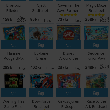
Brainbox
Gjett
Caverna The
Magic Maze
Billeder -
Godteriet -
Cave Farmers
Brädspel
DANSK
NORSK
Brädspel
Väntas in:
Väntas 
159 SEK
95 SEK
727 SEK
358 SEK
2026-08-15
I lager:
9
I lager:
9
2026-0
Köp
Köp
Köp
Köp
Flamme
Bukkene
Disney
Sequence
Rouge BMX
Bruse
Around the
Junior Paw
Brädspel
Brettspill
World
Patrol
Väntas 
288 SEK
402 SEK
237 SEK
348 SEK
Brädspel
Brädspel
I lager:
3
I lager:
6
I lager:
1
2026-0
Köp
Köp
Köp
Köp
Warning This
Downforce
Cirkusdjuren
Race to the
Game Farts
Brädspel
Brädspel
Ark Brädspel