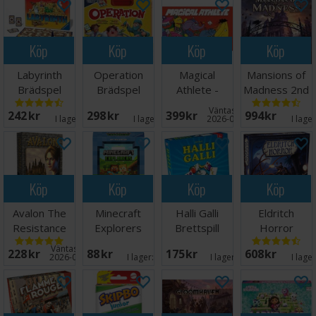
Köp
Köp
Köp
Köp
Labyrinth
Operation
Magical
Mansions of
Brädspel
Brädspel
Athlete -
Madness 2nd
NORSK
Edition
Väntas in:
242 SEK
298 SEK
399 SEK
994 SEK
I lager:
5
I lager:
5
2026-09-30
I lage
Köp
Köp
Köp
Köp
Avalon The
Minecraft
Halli Galli
Eldritch
Resistance
Explorers
Brettspill
Horror
Kortspel
Kortspel
Brädspel
Väntas in:
228 SEK
88 SEK
175 SEK
608 SEK
2026-08-15
I lager:
3
I lager:
13
I lage