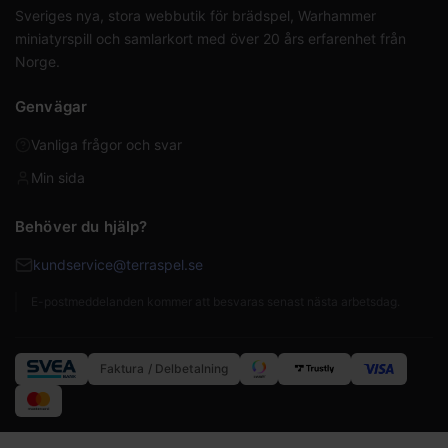
Sveriges nya, stora webbutik för brädspel, Warhammer
miniatyrspill och samlarkort med över 20 års erfarenhet från
Norge.
Genvägar
Vanliga frågor och svar
Min sida
Behöver du hjälp?
kundservice@terraspel.se
E-postmeddelanden kommer att besvaras senast nästa arbetsdag.
Faktura / Delbetalning