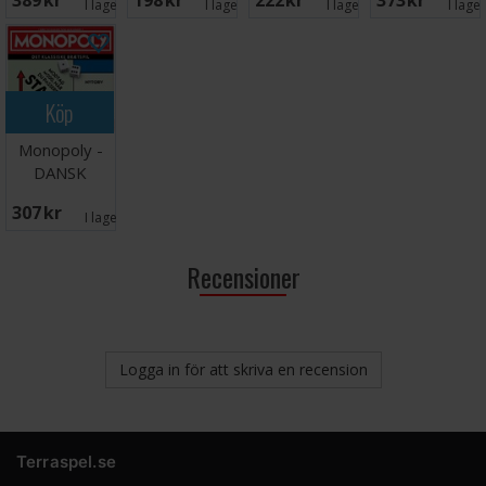
389 SEK
198 SEK
222 SEK
373 SEK
I lager:
1
I lager:
2
I lager:
1
I lage
Köp
Monopoly -
DANSK
307 SEK
I lager:
2
Recensioner
Logga in för att skriva en recension
Terraspel.se