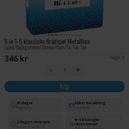
5 in 1-5 klassiska Brädspel Metallbox
Sjakk/Backgammon/Domino/Dam/Tic Tac Toe
346 SEK
I lager:
5
-
+
Köp
45 dagar
Säker betalning
Ångerrätt
med Svea
★ 4.8 Google-
2 dagars leverans
recensioner
Beställ innan kl. 12
100% nöjda kunder