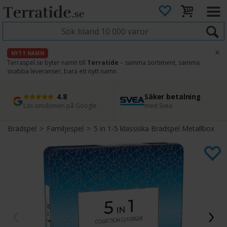
×
NYTT NAMN
Terraspel.se byter namn till
Terratide
– samma sortiment, samma
snabba leveranser, bara ett nytt namn.
4.8
Säker betalning
Snabb leverans
45 dagars ångerrätt
Läs omdömen på Google
med Svea
Direkt från lager
Enkel retur
Brädspel
>
Familjespel
>
5 in 1-5 klassiska Brädspel Metallbox