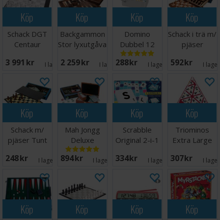
Köp
Köp
Köp
Köp
Schack DGT
Backgammon
Domino
Schack i trä m/
Centaur
Stor lyxutgåva
Dubbel 12
pjäser
Chess
i trä 60 cm
Metallåda - 91
Hopfällbart
3 991 SEK
2 259 SEK
288 SEK
592 SEK
Computer
delar
30x30
I lager:
2
I lager:
1
I lager:
7
I lage
Köp
Köp
Köp
Köp
Schack m/
Mah Jongg
Scrabble
Triominos
pjäser Tunt
Deluxe
Original 2-i-1
Extra Large
bräde 29cm
Brädspel
Brettspill
Brädspel
248 SEK
894 SEK
334 SEK
307 SEK
I lager:
8
I lager:
1
I lager:
8
I lage
Köp
Köp
Köp
Köp