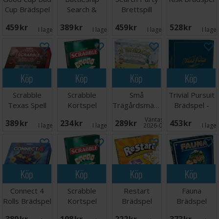
Cup Brädspel
Search &
Brettspill
Destroy
459 SEK
389 SEK
459 SEK
528 SEK
Brädspel
I lager:
1
I lager:
1
I lager:
4
I lage
Köp
Köp
Köp
Köp
Scrabble
Scrabble
Små
Trivial Pursuit
Texas Spell
Kortspel
Trägårdsmästare
Brädspel -
Em Brädspel
Brädspel
Classic Ed
Väntas in:
389 SEK
234 SEK
289 SEK
453 SEK
I lager:
2
I lager:
2
2026-09-30
I lage
Köp
Köp
Köp
Köp
Connect 4
Scrabble
Restart
Fauna
Rolls Brädspel
Kortspel
Brädspel
Brädspel