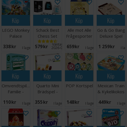
Köp
Köp
Köp
Köp
LEGO Monkey
Schack Best
Alle mot Alle
Go & Go Bang
Palace
Chess Set
Frågesporter
Deluxe Spel
Brädspel
Ever 50cm
50x44cm
Väntas in:
338 SEK
579 SEK
659 SEK
1 259 SEK
I lager:
6
2026-09-30
I lager:
1
I la
Köp
Köp
Köp
Köp
Omvendtspillet
Quarto Mini
POP Kortspel
Mexican Train
Familie -
Brädspel -
& Kykelikokos
NORSK
Reseutgåva
- NORSK
110 SEK
355 SEK
148 SEK
449 SEK
I lager:
6
I lager:
4
I lager:
1
I lage