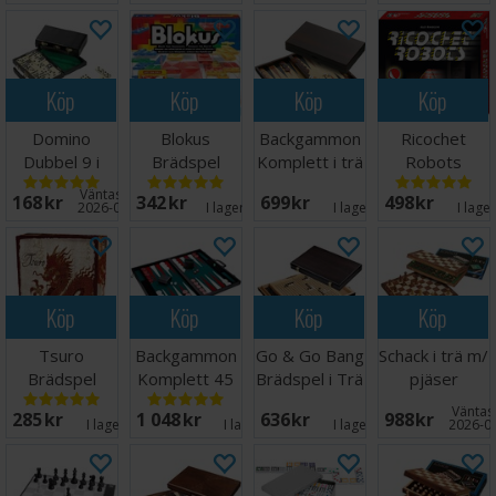
Köp
Köp
Köp
Köp
Domino
Blokus
Backgammon
Ricochet
Dubbel 9 i
Brädspel
Komplett i trä
Robots
koffert - 55
39 cm
Brädspel
Väntas in:
168 SEK
342 SEK
699 SEK
498 SEK
delar
2026-08-17
I lager:
10
I lager:
4
I lage
Köp
Köp
Köp
Köp
Tsuro
Backgammon
Go & Go Bang
Schack i trä m/
Brädspel
Komplett 45
Brädspel i Trä
pjäser
cm
36x46 cm
Hopfällbart
Väntas 
285 SEK
1 048 SEK
636 SEK
988 SEK
Tournament
47x47
I lager:
6
I lager:
3
I lager:
4
2026-0