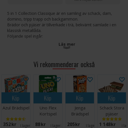
5 in 1 Collection Classique är en samling av schack, dam,
domino, tripp trapp och backgammon.
Brädor och pjäser är tillverkade i trä, bekvämt samlade i en
klassisk metallåda.
Följande spel ingår:
Läs mer
Schack
Backgammon
Dam
Vi rekommenderar också
Domino
Tic Tac Toe
Metallboxen mäter 30,5 x 30,5 x 6 cm.
Köp
Köp
Köp
Köp
Antal spelare: 2+
Ålder: 7+
Azul Brädspel
Uno Flex
Jenga
Schack Stora
Speltid: 20+ minuter
Språk: Svenska
Kortspel
Brädspel
pjäser
Turnering
352 SEK
88 SEK
205 SEK
1 148 SEK
49cm
I lager:
20+
I lager:
16
I lager:
4
I la