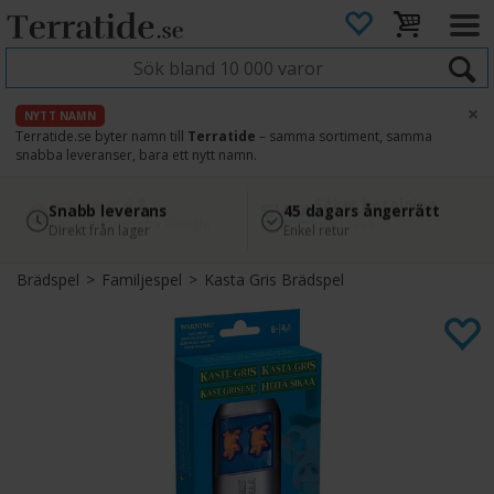
×
NYTT NAMN
Terratide.se byter namn till
Terratide
– samma sortiment, samma
snabba leveranser, bara ett nytt namn.
4.8
Säker betalning
Snabb leverans
45 dagars ångerrätt
Läs omdömen på Google
med Svea
Direkt från lager
Enkel retur
Brädspel
>
Familjespel
>
Kasta Gris Brädspel