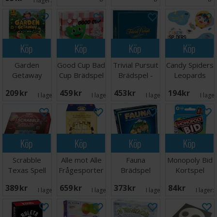
I lager:
6
Köp
Köp
Köp
Köp
Garden
Good Cup Bad
Trivial Pursuit
Candy Spiders
Getaway
Cup Brädspel
Brädspel -
Leopards
Brädspel
Classic Ed
Brädspel
209 SEK
459 SEK
453 SEK
194 SEK
I lager:
2
I lager:
1
I lager:
5
I lage
Köp
Köp
Köp
Köp
Scrabble
Alle mot Alle
Fauna
Monopoly Bid
Texas Spell
Frågesporter
Brädspel
Kortspel
Em Brädspel
389 SEK
659 SEK
373 SEK
84 SEK
I lager:
2
I lager:
1
I lager:
3
I lager: