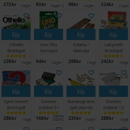
273 SEK
93 SEK
98 SEK
324 SEK
I lager:
20+
I lager:
20+
I lager:
16
I lager
Köp
Köp
Köp
Köp
Othello
Uno Flex
Kalaha /
Labyrinth
Brädspel
Kortspel
Mancala
Brädspel
Brädspel
238 SEK
94 SEK
298 SEK
242 SEK
I lager:
13
I lager:
15
I lager:
4
I lage
Köp
Köp
Köp
Köp
Gjett hvem?
Domino
Bananagrams
Domino
Brettspill
Dubbel 9 i
Spill (Norsk)
Dubbel 12
koffert - 55
Metallåda - 91
Väntas in:
286 SEK
168 SEK
235 SEK
288 SEK
delar
delar
I lager:
7
2026-08-17
I lager:
20+
I lage