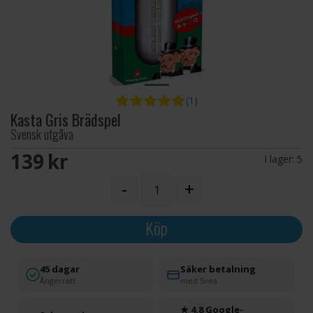
(1)
Kasta Gris Brädspel
Svensk utgåva
139 SEK
I lager:
5
-
+
Köp
45 dagar
Säker betalning
Ångerrätt
med Svea
★ 4.8 Google-