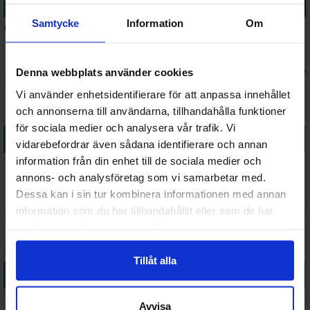
Köp
Köp
Köp
Köp
Samtycke
Information
Om
Omvendtspillet
Monopoly
Myrstacken
Monopoly
Familie -
Brädspel
Brädspel
Harry Potter
NORSK
Brädspel
Väntas in:
110 SEK
388 SEK
268 SEK
498 SEK
I lager:
5
I lager:
1
2026-09-30
I lage
Denna webbplats använder cookies
Vi använder enhetsidentifierare för att anpassa innehållet
och annonserna till användarna, tillhandahålla funktioner
för sociala medier och analysera vår trafik. Vi
Köp
Köp
Köp
Köp
vidarebefordrar även sådana identifierare och annan
information från din enhet till de sociala medier och
Monopoly
Tally Up
Mastermind
Domino
annons- och analysföretag som vi samarbetar med.
Deal Harry
Brädspel
Remastered
Dubbel 6
Potter
Brädspel
Metallåda
Dessa kan i sin tur kombinera informationen med annan
Väntas in:
Väntas in:
141 SEK
149 SEK
319 SEK
126 SEK
Kortspel
Brädspel
I lager:
5
2026-09-07
2026-09-30
I lager:
information som du har tillhandahållit eller som de har
samlat in när du har använt deras tjänster.
Tillåt alla
Köp
Köp
Köp
Köp
Shut the Box
Yatzoo
Shut the Box
Domino
Avvisa