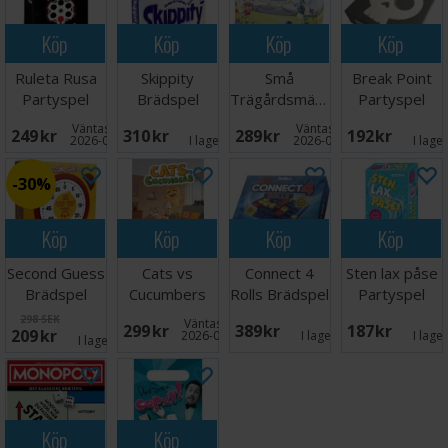
Köp
Köp
Köp
Köp
Ruleta Rusa
Skippity
Små
Break Point
Partyspel
Brädspel
Trägårdsmästare
Partyspel
Brädspel
Väntas in:
Väntas in:
249 SEK
310 SEK
289 SEK
192 SEK
2026-09-30
I lager:
9
2026-09-30
I lage
30%
Köp
Köp
Köp
Köp
Second Guess
Cats vs
Connect 4
Sten lax påse
Brädspel
Cucumbers
Rolls Brädspel
Partyspel
Brädspel
298 SEK
Väntas in:
299 SEK
389 SEK
187 SEK
209 SEK
2026-09-30
I lager:
1
I lage
I lager:
5
Köp
Köp