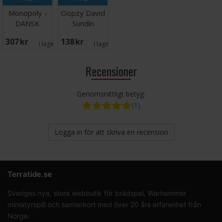
Monopoly -
Oopzy David
DANSK
Sundin
Kortspel
307 SEK
138 SEK
I lager:
2
I lager:
3
Recensioner
Genomsnittligt betyg:
(1)
Logga in för att skriva en recension
Terratide.se
Sveriges nya, stora webbutik för brädspel, Warhammer
miniatyrspill och samlarkort med över 20 års erfarenhet från
Norge.