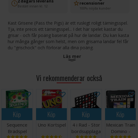
2 dagars leverans
recensioner
Beställ innan kl. 12
100% nöjda kunder
Kast Grisene (Pass the Pigs) är ett ruskigt roligt tärningsspel.
Tja, inte precis ett tärningsspel... I det här spelet kastar du
grisar - och får poäng baserat på hur de landar. Du kan kasta
hur många gånger som helst, men om grisarna landar fel får
du "grischock" och förlorar alla dina poäng.
Läs mer
Hur långt vågar du tänja din tur? Samla några vänner, duka av
Vi rekommenderar också
bordet och kasta grisarna tills hela kvarteret luktar bränt
bacon! Antal spelare: 2+
Ålder: 8+
Speltid: 20 minuter
Språk: Svenska
Köp
Köp
Köp
Köp
Sequence
Uno Kortspel
4 i Rad - Stor
Mexican Train
Brädspel
bordsupplaga
Domino -
25cm
NORSK