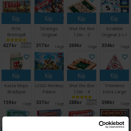
Köp
Köp
Köp
Köp
RISK
Stratego
Shut the Box
Scrabble
Brettspill
Original
12er - 2
Original 2-i-1
Norsk
Brädspel
spiller variant
Brettspill
Väntas in:
627 SEK
317 SEK
269 SEK
334 SEK
2026-09-30
I lager:
6
I lager:
1
I lage
Köp
Köp
Köp
Köp
Kasta Mops
LEGO Monkey
Shut the Box
Triominos
Brädspel
Palace
12er - 4
Extra Large
Brädspel
Sidor/4
Brädspel
Väntas in:
159 SEK
337 SEK
288 SEK
398 SEK
spelare
I lager:
6
I lager:
5
2026-08-17
I lage