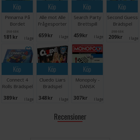
Köp
Köp
Köp
Köp
Pinnarna På
Alle mot Alle
Search Party
Second Guess
Bordet
Frågesporter
Brettspill
Brädspel
Brädspel
258 SEK
298 SEK
659 SEK
459 SEK
181 SEK
209 SEK
I lager:
1
I lager:
4
I lager:
5
I lage
Köp
Köp
Köp
Connect 4
Cluedo Liars
Monopoly -
Rolls Brädspel
Brädspel
DANSK
389 SEK
348 SEK
307 SEK
I lager:
1
I lager:
2
I lager:
2
Recensioner