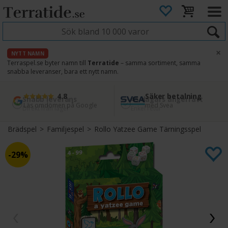
×
NYTT NAMN
Terraspel.se byter namn till
Terratide
– samma sortiment, samma
snabba leveranser, bara ett nytt namn.
4.8
Säker betalning
Snabb leverans
45 dagars ångerrätt
Läs omdömen på Google
med Svea
Direkt från lager
Enkel retur
Brädspel
>
Familjespel
>
Rollo Yatzee Game Tärningsspel
29%