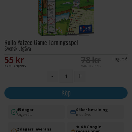
Rollo Yatzee Game Tärningsspel
Svensk utgåva
55 SEK
78 SEK
I lager:
6
KAMPANJPRIS
VANLIG PRIS
-
+
Köp
45 dagar
Säker betalning
Ångerrätt
med Svea
★ 4.8 Google-
2 dagars leverans
recensioner