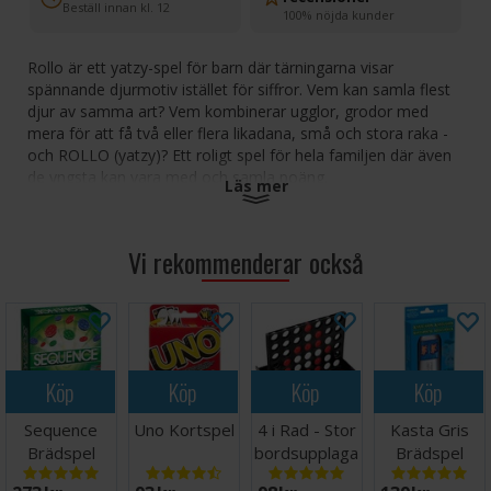
Beställ innan kl. 12
100% nöjda kunder
Rollo är ett yatzy-spel för barn där tärningarna visar
spännande djurmotiv istället för siffror. Vem kan samla flest
djur av samma art? Vem kombinerar ugglor, grodor med
mera för att få två eller flera likadana, små och stora raka -
och ROLLO (yatzy)? Ett roligt spel för hela familjen där även
de yngsta kan vara med och samla poäng.
Läs mer
Antal spelare: 2-6
Ålder: 4+
Vi rekommenderar också
Speltid: 15-20 minuter
Språk: Svenska
Köp
Köp
Köp
Köp
Sequence
Uno Kortspel
4 i Rad - Stor
Kasta Gris
Brädspel
bordsupplaga
Brädspel
25cm