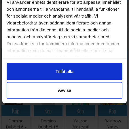
Vi använder enhetsidentifierare för att anpassa innehållet
Shut the Box
Omvendtspillet
Myrstacken
Monopoly
och annonserna till användarna, tillhandahålla funktioner
12er - 4
Familie -
Brädspel
Brädspel
för sociala medier och analysera vår trafik. Vi
Sidor/4
NORSK
Väntas in:
Väntas in:
vidarebefordrar även sådana identifierare och annan
288 SEK
110 SEK
268 SEK
388 SEK
spelare
2026-08-17
I lager:
5
2026-09-30
I lage
information från din enhet till de sociala medier och
annons- och analysföretag som vi samarbetar med.
Dessa kan i sin tur kombinera informationen med annan
information som du har tillhandahållit eller som de har
Köp
Köp
Köp
Köp
samlat in när du har använt deras tjänster.
Monopoly
Monopoly
Mastermind
Domino
Harry Potter
Deal Harry
Remastered
Dubbel 6
Tillåt alla
Brädspel
Potter
Brädspel
Metallåda
Väntas in:
498 SEK
141 SEK
319 SEK
126 SEK
Kortspel
Brädspel
I lager:
2
I lager:
5
2026-09-30
I lager:
Avvisa
Köp
Köp
Köp
Köp
Domino
Domino
Yatzoo
Rainbow
Dubbel 6 -
Dubbel 15
Brettspill
Yatzy