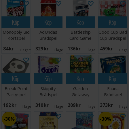
Köp
Köp
Köp
Köp
Monopoly Bid
AdUndas
Battleship
Good Cup Bad
Kortspel
Brädspel
Card Game
Cup Brädspel
Kortspel
84 SEK
329 SEK
136 SEK
459 SEK
I lager:
2
I lager:
1
I lager:
1
I lage
Köp
Köp
Köp
Köp
Break Point
Skippity
Garden
Fauna
Partyspel
Brädspel
Getaway
Brädspel
Brädspel
192 SEK
310 SEK
209 SEK
373 SEK
I lager:
4
I lager:
9
I lager:
2
I lage
30%
30%