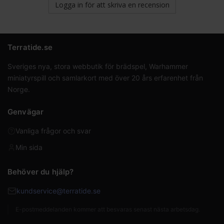
Logga in för att skriva en recension
Terratide.se
Sveriges nya, stora webbutik för brädspel, Warhammer
miniatyrspill och samlarkort med över 20 års erfarenhet från
Norge.
Genvägar
Vanliga frågor och svar
Min sida
Behöver du hjälp?
kundservice@terratide.se
E-postmeddelanden kommer att besvaras senast nästa arbetsdag.