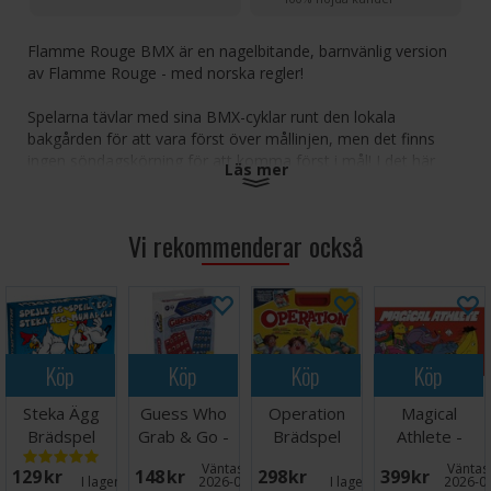
Flamme Rouge BMX är en nagelbitande, barnvänlig version
av Flamme Rouge - med norska regler!
Spelarna tävlar med sina BMX-cyklar runt den lokala
bakgården för att vara först över mållinjen, men det finns
ingen söndagskörning för att komma först i mål! I det här
Läs mer
intensiva loppet kommer du att hoppa över ramper, sladda i
gruset och köra när blixten slår ner.
Vi rekommenderar också
Och kom ihåg att du måste hålla din kondition uppe ända till
slutet av loppet! Om du pressar dig själv för hårt kan du
behöva hämta andan när du ser dina motståndare susa förbi
dig. Ett spännande spel för både barn och vuxna!
Antal spelare: 2-4
Köp
Köp
Köp
Köp
Ålder: 6+
Speltid: 15-30 minuter
Steka Ägg
Guess Who
Operation
Magical
Språk: Nordisk utgåva med norska regler
Brädspel
Grab & Go -
Brädspel
Athlete -
Reseutgåva
NORSK
Väntas in:
Väntas 
129 SEK
148 SEK
298 SEK
399 SEK
I lager:
16
2026-08-27
I lager:
4
2026-0