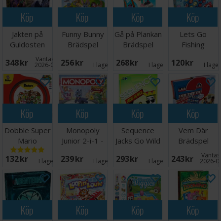
Köp
Köp
Köp
Köp
Jakten på
Funny Bunny
Gå på Plankan
Lets Go
Guldosten
Brädspel
Brädspel
Fishing
Brädspel
Brädspel
Väntas in:
348 SEK
256 SEK
268 SEK
120 SEK
2026-08-18
I lager:
9
I lager:
7
I lage
Köp
Köp
Köp
Köp
Dobble Super
Monopoly
Sequence
Vem Där
Mario
Junior 2-i-1 -
Jacks Go Wild
Brädspel
Brädspel
NORSK
Brädspel
Väntas 
132 SEK
239 SEK
293 SEK
243 SEK
I lager:
6
I lager:
4
I lager:
1
2026-0
Köp
Köp
Köp
Köp