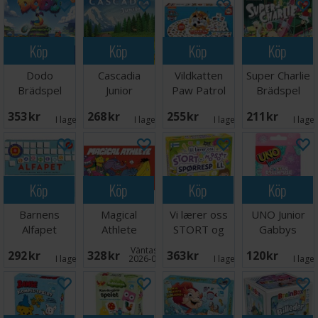
Köp
Köp
Köp
Köp
Dodo
Cascadia
Vildkatten
Super Charlie
Brädspel
Junior
Paw Patrol
Brädspel
Brädspel -
Brädspel
353 SEK
268 SEK
255 SEK
211 SEK
Svensk
I lager:
1
I lager:
2
I lager:
5
I lage
Köp
Köp
Köp
Köp
Barnens
Magical
Vi lærer oss
UNO Junior
Alfapet
Athlete
STORT og
Gabbys
Brädspel
Brädspel
morsomt -
Dollhouse
Väntas in:
292 SEK
328 SEK
363 SEK
120 SEK
NORSK
Kortspel
I lager:
4
2026-09-30
I lager:
2
I lage