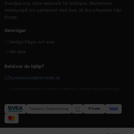
Sveriges nya, stora webbutik för brädspel, Warhammer
miniatyrspill och samlarkort med över 20 års erfarenhet från
Norge.
Genvägar
Vanliga frågor och svar
Min sida
Behöver du hjälp?
kundservice@terratide.se
E-postmeddelanden kommer att besvaras senast nästa arbetsdag.
Faktura / Delbetalning