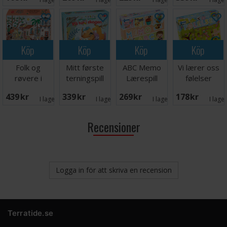
Brädspel
Köp
Köp
Köp
Köp
Folk og
Mitt første
ABC Memo
Vi lærer oss
røvere i
terningspill
Lærespill
følelser
Kardemomme
Lærespill
439 SEK
339 SEK
269 SEK
178 SEK
By Spill
I lager:
2
I lager:
1
I lager:
2
I lage
Recensioner
Logga in för att skriva en recension
Terratide.se