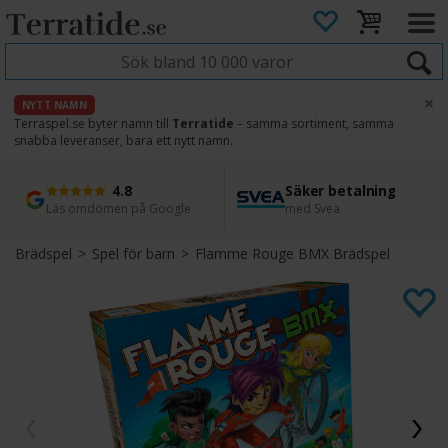
×
NYTT NAMN
Terraspel.se byter namn till
Terratide
– samma sortiment, samma
snabba leveranser, bara ett nytt namn.
4.8
Säker betalning
Snabb leverans
45 dagars ångerrätt
Läs omdömen på Google
med Svea
Direkt från lager
Enkel retur
Brädspel
>
Spel för barn
>
Flamme Rouge BMX Brädspel