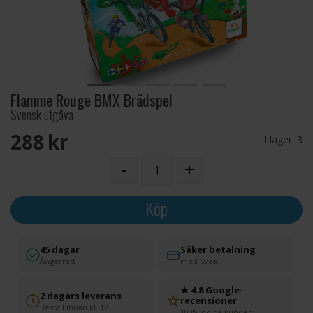
Flamme Rouge BMX Brädspel
Svensk utgåva
288 SEK
I lager:
3
-
+
Köp
45 dagar
Säker betalning
Ångerrätt
med Svea
★ 4.8 Google-
2 dagars leverans
recensioner
Beställ innan kl. 12
100% nöjda kunder