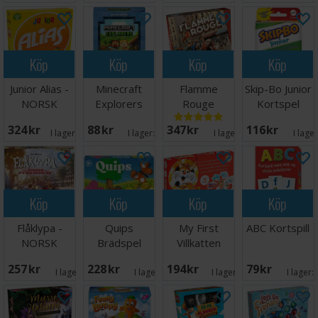
Köp
Köp
Köp
Köp
Junior Alias -
Minecraft
Flamme
Skip-Bo Junior
NORSK
Explorers
Rouge
Kortspel
Kortspel
Brädspel
324 SEK
88 SEK
347 SEK
116 SEK
I lager:
20+
I lager:
3
I lager:
2
I lage
Köp
Köp
Köp
Köp
Flåklypa -
Quips
My First
ABC Kortspill
NORSK
Brädspel
Villkatten
Brädspel
257 SEK
228 SEK
194 SEK
79 SEK
I lager:
7
I lager:
4
I lager:
11
I lager: