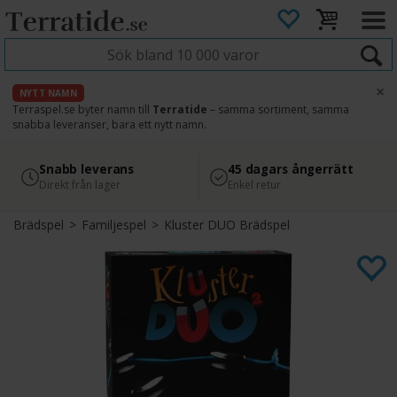
×
NYTT NAMN
Terraspel.se byter namn till
Terratide
– samma sortiment, samma
snabba leveranser, bara ett nytt namn.
4.8
Säker betalning
Snabb leverans
45 dagars ångerrätt
Läs omdömen på Google
med Svea
Direkt från lager
Enkel retur
Brädspel
>
Familjespel
>
Kluster DUO Brädspel