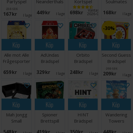
Partyspel
Neanderthals
Kortspel
Soulmates
Pop Culture
Kortspel
238 SEK
Väntas in:
449 SEK
698 SEK
168 SEK
167 SEK
Ed.
I lager:
6
2026-09-30
I lage
I lager:
1
30%
Köp
Köp
Köp
Köp
Alle mot Alle
AdUndas
Orbito
Second Guess
Frågesporter
Brädspel
Brädspel
Brädspel
298 SEK
659 SEK
329 SEK
248 SEK
209 SEK
I lager:
1
I lager:
1
I lager:
1
I lage
Köp
Köp
Köp
Köp
Mah Jongg
Spioner
HINT
Wandering
Small
Brettspill
Brädspel
Towers
Brädspel
Brädspel
548 SEK
419 SEK
350 SEK
448 SEK