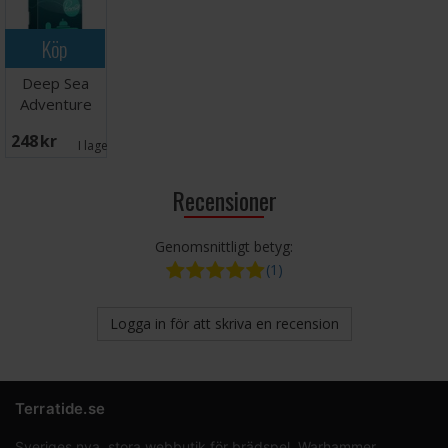
Köp
Deep Sea
Adventure
Brädspel
248 SEK
I lager:
4
Recensioner
Genomsnittligt betyg:
(1)
Logga in för att skriva en recension
Terratide.se
Sveriges nya, stora webbutik för brädspel, Warhammer