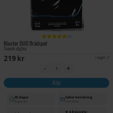
(1)
Kluster DUO Brädspel
Svensk utgåva
219 SEK
I lager:
7
-
+
Köp
45 dagar
Säker betalning
Ångerrätt
med Svea
★ 4.8 Google-