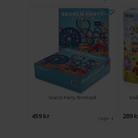
Search Party Brettspill
Små
459 SEK
289 
I lager:
4