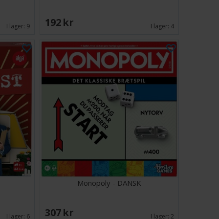
192 SEK
I lager:
9
I lager:
4
Monopoly - DANSK
307 SEK
I lager:
6
I lager:
2