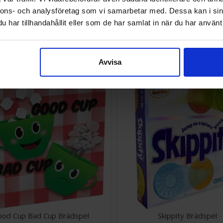
nnons- och analysföretag som vi samarbetar med. Dessa kan i sin
har tillhandahållit eller som de har samlat in när du har använt 
Spioner Brettspill
AdUndas Brädspel
SEK
329 SEK
I lager:
3
Avvisa
od Cup Bad Cup Brädspel
Skippity Brädspel