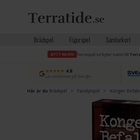
Brädspel
Figurspel
Samlarkort
Terraspel.se byter namn till
Terr
NYTT NAMN
4.8
Läs omdömen på Google
Här är du
Brädspel
>
Familjespel
>
Kongen Befaler