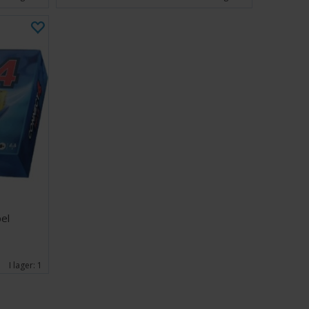
el
I lager:
1