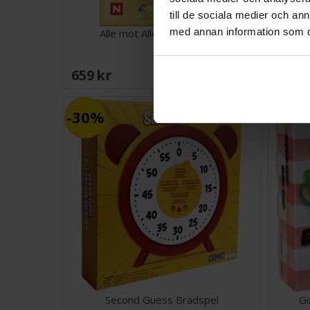
till de sociala medier och a
med annan information som du 
Alle mot Alle Frågesporter
659 SEK
419 
I lager:
1
30%
Second Guess Brädspel
Go