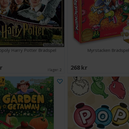
poly Harry Potter Brädspel
Myrstacken Brädspe
SEK
268 SEK
I lager:
2