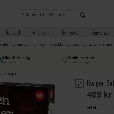
Rollspel
Airbrush
Byggsats
Konsolspel
atide
– samma sortiment, samma snabba leveranser, bara ett nytt namn.
Säker betalning
Snabb leverans
med Svea
Direkt från lager
 Brettspill
Kongen Befa
489 S
-
Antall: