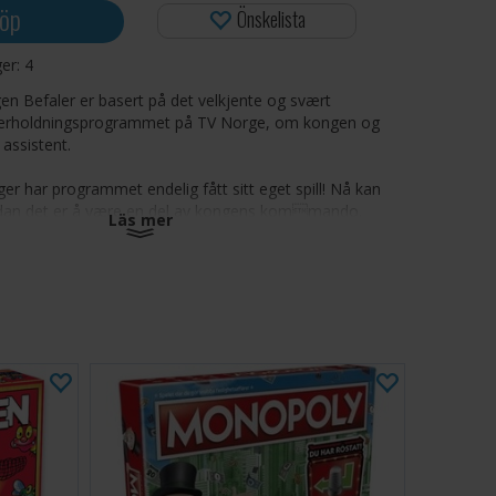
öp
Önskelista
ger:
4
gen Befaler er basert på det velkjente og svært
rholdningsprogrammet på TV Norge, om kongen og
 assistent.
ger har programmet endelig fått sitt eget spill! Nå kan
rdan det er å være en del av kongens kommando.
Läs mer
milie og venner, finn frem manuskortene og sett i
er på å være konge og deltakere i dette morsomme
d oppgaver som er enkle å gjøre hjemme
-6
utter