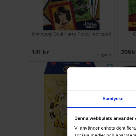
Monopoly Deal Harry Potter Kortspel
G
141 SEK
209 
I lager:
5
Samtycke
Denna webbplats använder 
Vi använder enhetsidentifierar
sociala medier och analysera 