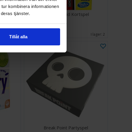
 tur kombinera informationen
deras tjänster.
Monopoly Bid Kortspel
84 SEK
I lager:
1
I lager:
2
Tillåt alla
Break Point Partyspel