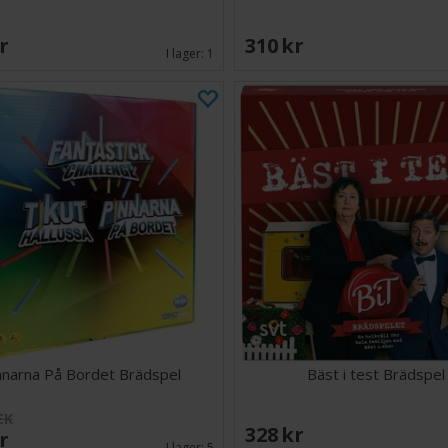
SEK
310 SEK
I lager:
1
nnarna På Bordet Brädspel
Bäst i test Brädspel
EK
328 SEK
SEK
I lager:
5