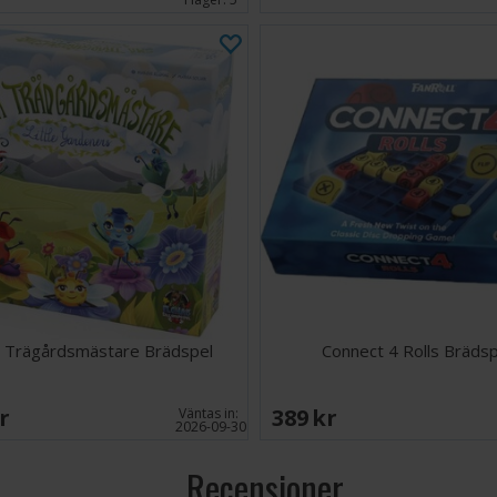
 Trägårdsmästare Brädspel
Connect 4 Rolls Brädsp
SEK
389 SEK
Väntas in:
2026-09-30
Recensioner