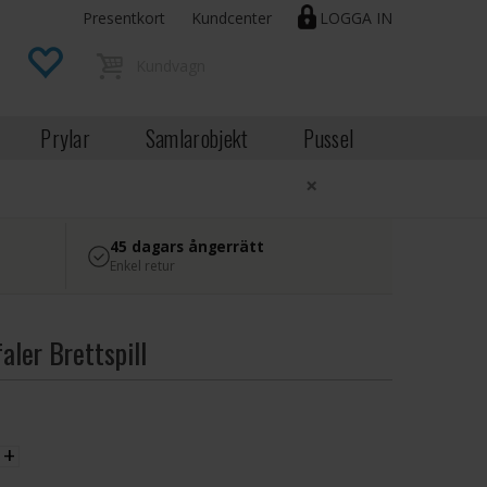
Presentkort
Kundcenter
LOGGA IN
Prylar
Samlarobjekt
Pussel
×
45 dagars ångerrätt
Enkel retur
ler Brettspill
EK
+