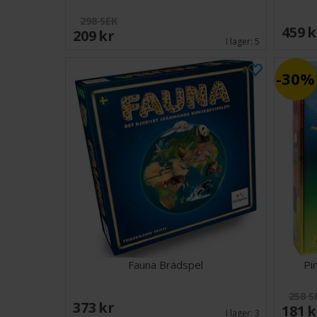
298 SEK
459 
209 SEK
I lager:
5
30%
Fauna Brädspel
Pi
258 S
373 SEK
181 
I lager:
3