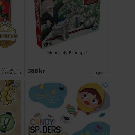
l
Monopoly Brädspel
388 SEK
Väntas in:
2026-09-30
I lager:
1