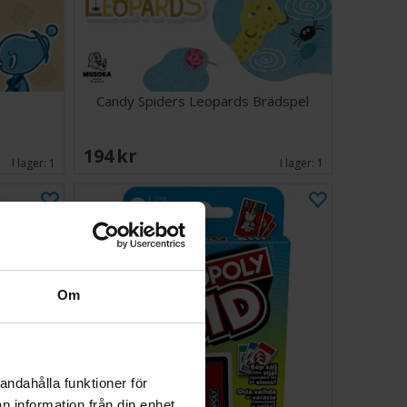
Candy Spiders Leopards Brädspel
194 SEK
I lager:
1
I lager:
1
Om
andahålla funktioner för
n information från din enhet