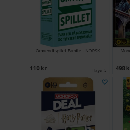
Omvendtspillet Familie - NORSK
Mono
110 SEK
498 
I lager:
5