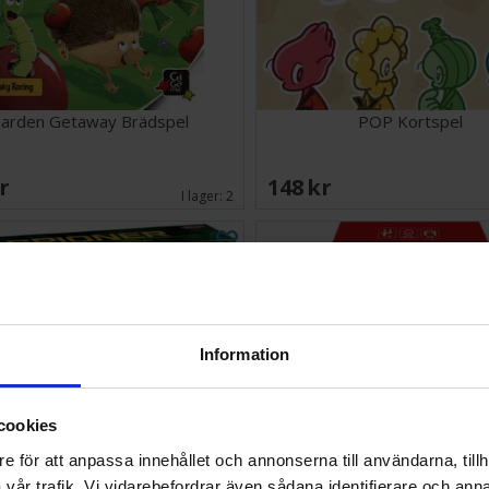
arden Getaway Brädspel
POP Kortspel
SEK
148 SEK
I lager:
2
Information
cookies
e för att anpassa innehållet och annonserna till användarna, tillh
vår trafik. Vi vidarebefordrar även sådana identifierare och anna