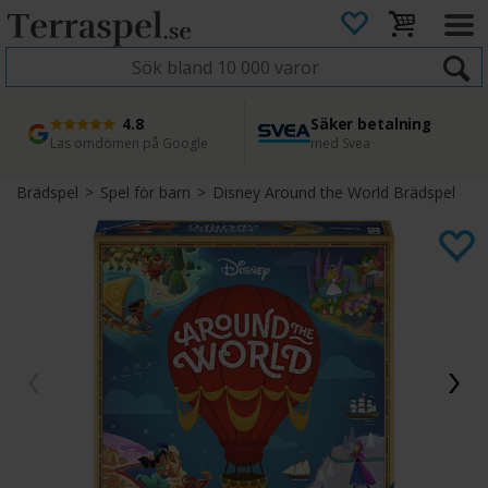
4.8
Säker betalning
Snabb leverans
45 dagars ångerrätt
Läs omdömen på Google
med Svea
Direkt från lager
Enkel retur
Brädspel
>
Spel för barn
>
Disney Around the World Brädspel