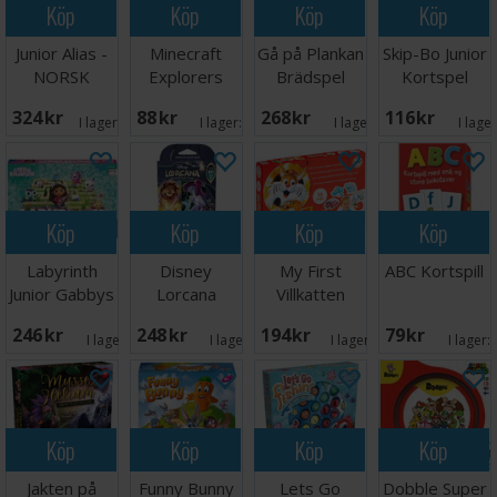
Köp
Köp
Köp
Köp
Junior Alias -
Minecraft
Gå på Plankan
Skip-Bo Junior
NORSK
Explorers
Brädspel
Kortspel
Kortspel
324 SEK
88 SEK
268 SEK
116 SEK
I lager:
20+
I lager:
3
I lager:
7
I lage
Köp
Köp
Köp
Köp
Labyrinth
Disney
My First
ABC Kortspill
Junior Gabbys
Lorcana
Villkatten
Dollhouse
Whispers Well
Brädspel
246 SEK
248 SEK
194 SEK
79 SEK
Starter #1
I lager:
2
I lager:
4
I lager:
11
I lager:
Köp
Köp
Köp
Köp
Jakten på
Funny Bunny
Lets Go
Dobble Super