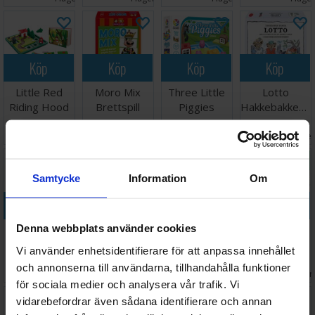
Köp
Köp
Köp
Köp
Little Red
Moro Mix
Three Little
Lotto
Riding Hood
Brettspill
Piggies
Hakkebakkeskogen
Hjärngympa
Hjärngympa
Väntas in:
329 SEK
159 SEK
250 SEK
134 SEK
I lager:
2
2026-08-17
I lager:
5
I lage
Samtycke
Information
Om
Köp
Köp
Köp
Köp
Denna webbplats använder cookies
Alarm
Tempo
Balance
Sequence
Brettspill
Brädspel
Beans
Junior
Vi använder enhetsidentifierare för att anpassa innehållet
Logik/Mat-
Brädspel
och annonserna till användarna, tillhandahålla funktioner
289 SEK
218 SEK
186 SEK
232 SEK
spel
I lager:
1
I lager:
5
I lager:
6
I lager
för sociala medier och analysera vår trafik. Vi
vidarebefordrar även sådana identifierare och annan