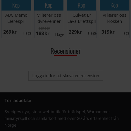
Köp
Köp
Köp
Köp
ABC Memo
Vi lærer oss
Gulvet Er
Vi lærer oss
Lærespill
dyrevenner
Lava Brettspill
klokken
Lærespill
Lærespill
269 SEK
269 SEK
229 SEK
319 SEK
188 SEK
I lager:
2
I lager:
5
I lage
I lager:
3
Recensioner
Logga in för att skriva en recension
Terraspel.se
Sveriges nya, stora webbutik för brädspel, Warhammer
miniatyrspill och samlarkort med över 20 års erfarenhet från
Norge.