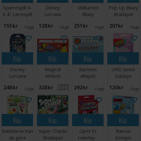
Spørrespill 4-
Disney
Vildkatten
Pop Up Bluey
6 år Lærespill
Lorcana
Bluey
Brädspel
Sleeves Mulan
Brädspel
155 SEK
128 SEK
251 SEK
207 SEK
I lager:
1
I lager:
1
I lager:
8
I lage
Köp
Köp
Köp
Köp
Disney
Magical
Barnens
UNO Junior
Lorcana
Athlete
Alfapet
Gabbys
Whispers Well
Brädspel
Brädspel
Dollhouse
Väntas in:
248 SEK
328 SEK
292 SEK
120 SEK
Starter #2
Kortspel
I lager:
1
2026-09-30
I lager:
4
I lage
Köp
Köp
Köp
Köp
Babblarna Kan
Super Charlie
Gjett Et
Bamse
du göra
Brädspel
Leketøy -
Kompis