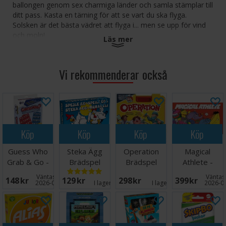
ballongen genom sex charmiga länder och samla stämplar till
ditt pass. Kasta en tärning för att se vart du ska flyga.
Solsken är det bästa vädret att flyga i... men se upp för vind
och moln!
Läs mer
Var först med att samla fyra stämplar från fyra olika länder
för att vinna.
Vi rekommenderar också
Antal spelare: 2-4
Ålder: 4+
Speltid: 15 minuter
Språk: Svenska Regler.
Köp
Köp
Köp
Köp
Guess Who
Steka Ägg
Operation
Magical
Grab & Go -
Brädspel
Brädspel
Athlete -
Reseutgåva
NORSK
Väntas in:
Väntas 
148 SEK
129 SEK
298 SEK
399 SEK
2026-08-26
I lager:
17
I lager:
5
2026-0