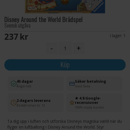
Disney Around the World Brädspel
Svensk utgåva
237 SEK
I lager:
1
-
+
Köp
45 dagar
Säker betalning
Ångerrätt
med Svea
★ 4.8 Google-
2 dagars leverans
recensioner
Beställ innan kl. 12
100% nöjda kunder
Ta dig upp i luften och utforska Disneys magiska värld när du
flyger en luftballong i Disney Around the World. Styr