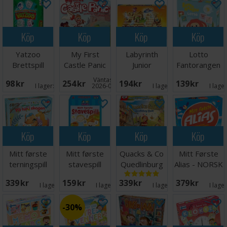
Köp
Köp
Köp
Köp
Yatzoo
My First
Labyrinth
Lotto
Brettspill
Castle Panic
Junior
Fantorangen
Brädspel
Brädspel
Väntas in:
98 SEK
254 SEK
194 SEK
139 SEK
I lager:
5
2026-09-30
I lager:
5
I lage
Köp
Köp
Köp
Köp
Mitt første
Mitt første
Quacks & Co
Mitt Første
terningspill
stavespill
Quedlinburg
Alias - NORSK
Brettspill
Dash
339 SEK
159 SEK
339 SEK
379 SEK
Brädspel
I lager:
1
I lager:
3
I lager:
2
I lage
30%