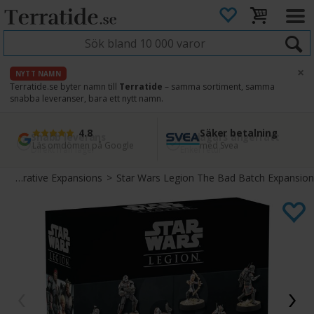
×
NYTT NAMN
Terratide.se byter namn till
Terratide
– samma sortiment, samma
snabba leveranser, bara ett nytt namn.
4.8
Säker betalning
Snabb leverans
45 dagars ångerrätt
Läs omdömen på Google
med Svea
Direkt från lager
Enkel retur
>
Operative Expansions
>
Star Wars Legion The Bad Batch Expansion