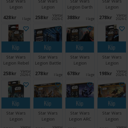
Star Wars
Star Wars
Star Wars
Star Wars
Legion
Legion
Legion Darth
Legion
Customizable
Separatist
Vader &
Upgrades
Väntas in:
Väntas 
428 SEK
258 SEK
388 SEK
278 SEK
Rebel
Unit Cards
General
Card Pack
I lager:
2
2026-09-30
I lager:
2
2026-0
Köp
Köp
Köp
Köp
Star Wars
Star Wars
Star Wars
Star Wars
Legion Rebel
Legion Battle
Legion
Legion
Command
Deck Card
Heroes of the
Galactic
Väntas in:
Väntas 
258 SEK
278 SEK
678 SEK
198 SEK
Cards
Pack
Rebellion
Command
2026-09-30
I lager:
1
I lager:
1
2026-0
Cards
Köp
Köp
Köp
Köp
Star Wars
Star Wars
Star Wars
Star Wars
Legion
Legion
Legion ARC
Legion
Customizable
Galactic
Troopers
Separatist
Väntas in:
Väntas in:
Väntas 