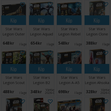
Köp
Köp
Köp
Köp
Star Wars
Star Wars
Star Wars
Star Wars
Legion Outer
Legion Aquad
Legion Rebel
Legion Clone
Rim Battles
Droids
Commandos
Commander
648 SEK
654 SEK
548 SEK
388 SEK
Expansion
Cody
I lager:
2
I lager:
3
I lager:
1
I lage
Köp
Köp
Köp
Köp
Star Wars
Star Wars
Star Wars
Star Wars
Legion Scout
Legion B2
Legion A-A5
Legion Ahsoka
Troopers
Super Battle
Speeder
Tano Exp
Väntas in:
Väntas 
488 SEK
348 SEK
698 SEK
328 SEK
Droids
Truck
I lager:
1
2026-09-30
I lager:
2
2026-0