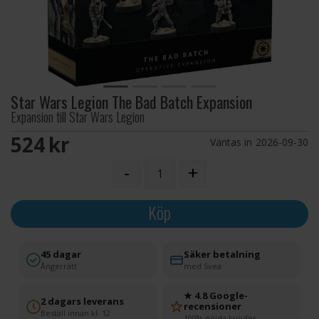
Star Wars Legion The Bad Batch Expansion
Expansion till Star Wars Legion
524 SEK
Väntas in
2026-09-30
-
+
Köp
45 dagar
Säker betalning
Ångerrätt
med Svea
★ 4.8 Google-
2 dagars leverans
recensioner
Beställ innan kl. 12
100% nöjda kunder