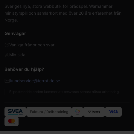
Sveriges nya, stora webbutik för brädspel, Warhammer
miniatyrspill och samlarkort med över 20 års erfarenhet från
Norge.
Genvägar
Vanliga frågor och svar
Min sida
Behöver du hjälp?
kundservice@terratide.se
E-postmeddelanden kommer att besvaras senast nästa arbetsdag.
Faktura / Delbetalning