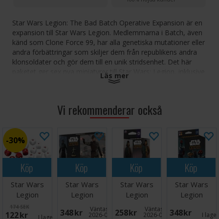
Star Wars Legion: The Bad Batch Operative Expansion är en
expansion till Star Wars Legion. Medlemmarna i Batch, även
känd som Clone Force 99, har alla genetiska mutationer eller
andra förbättringar som skiljer dem från republikens andra
klonsoldater och gör dem till en unik stridsenhet. Det här
paketet ger sex nya miniatyrer till Star Wars: Legion, inklusive
Läs mer
Clone Sergeant Hunter, Wrecker, Tech, Echo, Crosshair och
Omega. Dessa miniatyrer åtföljs av två enhetskort som gör
det möjligt för spelare att använda Bad Batch i sina Galactic
Vi rekommenderar också
Republic-arméer eller som en legosoldatenhet som kan
användas av Rebel Alliance. Paketet avrundas med tre nya
kommandokort som utnyttjar Bad Batchs unika förmågor,
30%
och fyra uppgraderingskort som bjuder in spelarna att
anpassa Batch till sina egna strategier.
Köp
Köp
Köp
Köp
Antal spelare: 2
Ålder: 14+
Star Wars
Star Wars
Star Wars
Star Wars
Speltid: 60-120 minuter
Legion
Legion
Legion
Legion
Språk:
Defense Dice
Customizable
Galactic
Customizable
174 SEK
Engelska Expansion, kräver huvudspelet för att kunna spelas
Väntas in:
Väntas in:
348 SEK
258 SEK
348 SEK
122 SEK
Pack
Imperial
Command
Super
2026-08-26
2026-08-18
I lage
I lager:
2