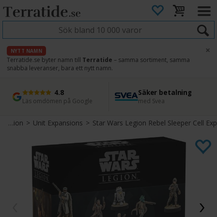
×
NYTT NAMN
Terratide.se byter namn till
Terratide
– samma sortiment, samma
snabba leveranser, bara ett nytt namn.
4.8
Säker betalning
Snabb leverans
45 dagars ångerrätt
Läs omdömen på Google
med Svea
Direkt från lager
Enkel retur
Star Wars Legion
>
Unit Expansions
>
Star Wars Legion Rebel Sleeper Cell Exp