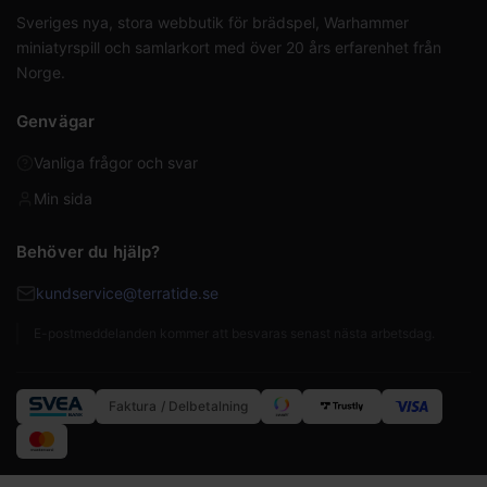
Sveriges nya, stora webbutik för brädspel, Warhammer
miniatyrspill och samlarkort med över 20 års erfarenhet från
Norge.
Genvägar
Vanliga frågor och svar
Min sida
Behöver du hjälp?
kundservice@terratide.se
E-postmeddelanden kommer att besvaras senast nästa arbetsdag.
Faktura / Delbetalning