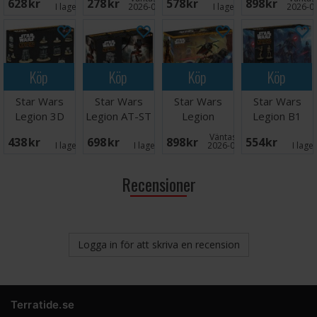
628 SEK
278 SEK
578 SEK
898 SEK
Card Pack
Infantry
Republic
I lager:
1
2026-09-30
I lager:
1
2026-0
Köp
Köp
Köp
Köp
Star Wars
Star Wars
Star Wars
Star Wars
Legion 3D
Legion AT-ST
Legion
Legion B1
Objective
Walker
Separatist
Battle Droids
Väntas in:
438 SEK
698 SEK
898 SEK
554 SEK
Tokens
Starter Set
I lager:
2
I lager:
1
2026-09-30
I lage
Recensioner
Logga in för att skriva en recension
Terratide.se