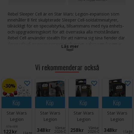
Rebel Sleeper Cell är en Star Wars: Legion-expansion som
innehåller 8 fint skulpterade Sleeper Cell-soldatminiatyrer,
tillräckligt för en specialstyrka, tillsammans med nya enhets-
och uppgraderingskort för att överraska alla motståndare.
Rebel Cell använder stealth för att närma sig sina fiender där
deras utbud av sprängämnen och annat sabotage fungerar
Läs mer
bäst.
Antal spelare: 2
Vi rekommenderar också
Ålder: 14+
Speltid: 60-120 minuter
Språk:
30%
Engelska Expansion, kräver huvudspelet för att kunna spelas
Köp
Köp
Köp
Köp
Star Wars
Star Wars
Star Wars
Star Wars
Legion
Legion
Legion
Legion
Defense Dice
Customizable
Galactic
Customizable
174 SEK
Väntas in:
Väntas in:
348 SEK
258 SEK
348 SEK
122 SEK
Pack
Imperial
Command
Super
2026-08-26
2026-08-18
I lage
I lager:
2