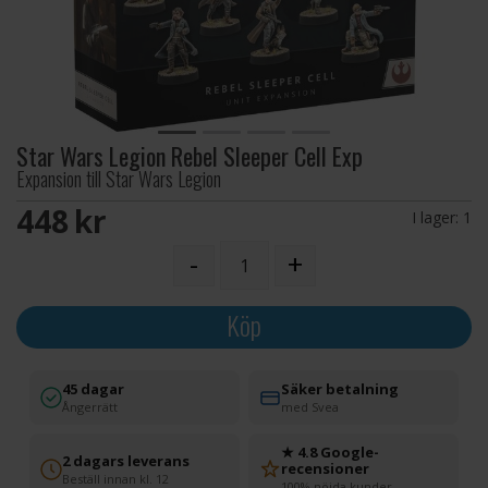
Star Wars Legion Rebel Sleeper Cell Exp
Expansion till Star Wars Legion
448 SEK
I lager:
1
-
+
Köp
45 dagar
Säker betalning
Ångerrätt
med Svea
★ 4.8 Google-
2 dagars leverans
recensioner
Beställ innan kl. 12
100% nöjda kunder