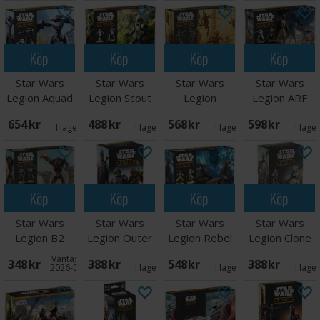
Köp
Köp
Köp
Köp
Star Wars
Star Wars
Star Wars
Star Wars
Legion Aquad
Legion Scout
Legion
Legion ARF
Droids
Troopers
Geonosian
Troopers
654 SEK
488 SEK
568 SEK
598 SEK
Expansion
Warriors
I lager:
3
I lager:
1
I lager:
3
I lage
Köp
Köp
Köp
Köp
Star Wars
Star Wars
Star Wars
Star Wars
Legion B2
Legion Outer
Legion Rebel
Legion Clone
Super Battle
Rim Outlaws
Commandos
Commander
Väntas in:
348 SEK
388 SEK
548 SEK
388 SEK
Droids
Cody
2026-09-30
I lager:
1
I lager:
1
I lage