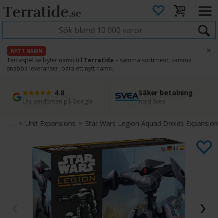
×
NYTT NAMN
Terraspel.se byter namn till
Terratide
– samma sortiment, samma
snabba leveranser, bara ett nytt namn.
4.8
Säker betalning
Snabb leverans
45 dagars ångerrätt
Läs omdömen på Google
med Svea
Direkt från lager
Enkel retur
egion
>
Unit Expansions
>
Star Wars Legion Aquad Droids Expansion