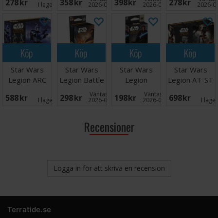
278 SEK
358 SEK
398 SEK
278 SEK
Pack
Jedi
Special Forces
Card Pack
I lager:
1
2026-09-30
2026-08-15
2026-0
Köp
Köp
Köp
Köp
Star Wars
Star Wars
Star Wars
Star Wars
Legion ARC
Legion Battle
Legion
Legion AT-ST
Troopers
Deck Cards II
Galactic
Walker
Väntas in:
Väntas in:
588 SEK
298 SEK
198 SEK
698 SEK
Command
I lager:
1
2026-09-30
2026-09-30
I lage
Cards
Recensioner
Logga in för att skriva en recension
Terratide.se