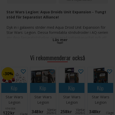
Star Wars Legion: Aqua Droids Unit Expansion - Tungt
stöd för Separatist Alliance!
Dyk in i galaxens strider med Aqua Droid Unit Expansion för
Star Wars: Legion. Dessa formidabla stridsdroider i AQ-serien
ger dina Separatiststyrkor avancerad vattenkapacitet och ett
Läs mer
kraftfullt nytt alternativ för tungt stöd.
Aqua Droid eldkraft:
Ta kommandot över 4 mycket
Vi rekommenderar också
detaljerade miniatyrer, inklusive 1 Aqua Droid Leader, 2
Aqua Droid Troopers och 1 Aqua Droid Heavy.
Tung stödroll:
Lägg till ett nytt tungt stödalternativ
30%
för att förbättra din Separatistarmés mångsidighet på
land eller i vattenbaserade strider.
Köp
Köp
Köp
Köp
Vad ingår i förpackningen?
Star Wars
Star Wars
Star Wars
Star Wars
4 Aqua Droid-miniatyrer
4 50 mm baser
Legion
Legion
Legion
Legion
1 enhetskort
Defense Dice
Customizable
Galactic
Customizable
174 SEK
Väntas in:
Väntas in:
348 SEK
258 SEK
348 SEK
5 uppgraderingskort
122 SEK
Pack
Imperial
Command
Super
2026-08-26
2026-08-18
I lage
I lager:
2