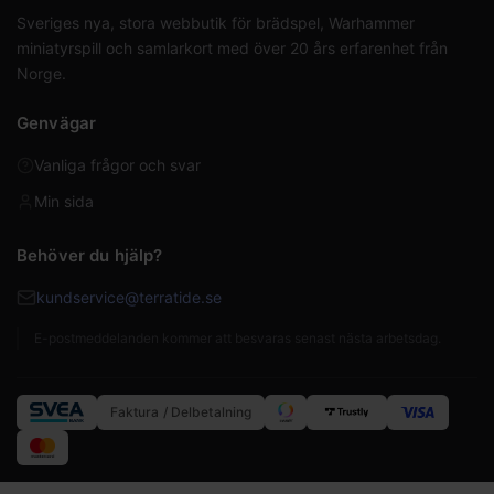
Sveriges nya, stora webbutik för brädspel, Warhammer
miniatyrspill och samlarkort med över 20 års erfarenhet från
Norge.
Genvägar
Vanliga frågor och svar
Min sida
Behöver du hjälp?
kundservice@terratide.se
E-postmeddelanden kommer att besvaras senast nästa arbetsdag.
Faktura / Delbetalning