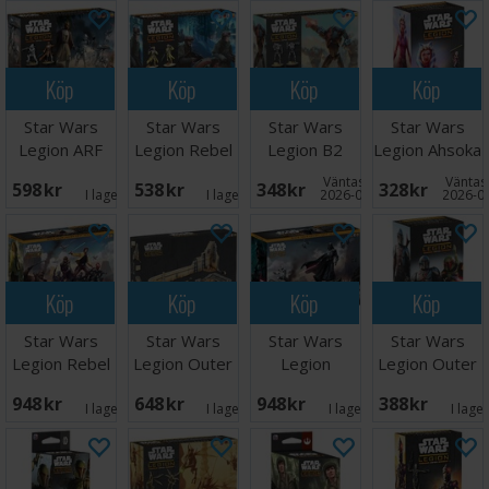
Köp
Köp
Köp
Köp
Star Wars
Star Wars
Star Wars
Star Wars
Legion ARF
Legion Rebel
Legion B2
Legion Ahsoka
Troopers
Commandos
Super Battle
Tano Exp
Väntas in:
Väntas 
598 SEK
538 SEK
348 SEK
328 SEK
Droids
I lager:
5
I lager:
1
2026-09-30
2026-0
Köp
Köp
Köp
Köp
Star Wars
Star Wars
Star Wars
Star Wars
Legion Rebel
Legion Outer
Legion
Legion Outer
Alliance
Rim Battles
Galactic
Rim Outlaws
948 SEK
648 SEK
948 SEK
388 SEK
Starter
Empire
I lager:
1
I lager:
2
I lager:
2
I lage
Starter