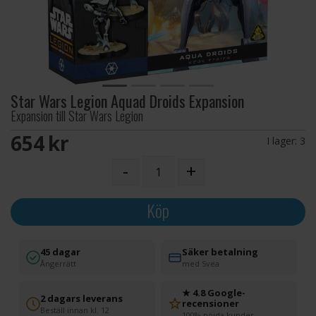
Star Wars Legion Aquad Droids Expansion
Expansion till Star Wars Legion
654 SEK
I lager:
3
-
+
Köp
45 dagar
Säker betalning
Ångerrätt
med Svea
★ 4.8 Google-
2 dagars leverans
recensioner
Beställ innan kl. 12
100% nöjda kunder