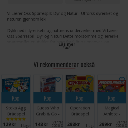
Vi Lærer Oss Spørrespill: Dyr og Natur - Utforsk dyreriket og
naturen gjennom lek!
Dykk ned i dyrerikets og naturens underverker med Vi Lærer
Oss Spørrespill: Dyr og Natur! Dette morsomme og lærerike
spørrespillet er utviklet for barn fra 9 år og oppover, og
Läs mer
inneholder 500 spørsmål som vil utfordre og inspirere unge
naturentusiaster.
Vi rekommenderar också
Med enkle regler kan barna spille alene eller sammen med
venner, og lære fascinerende fakta om dyr og natur
underveis. Du kan også kombinere dette spillet med andre
Top5-quizspill for å skape en personlig tilpasset
læringsopplevelse, perfekt for spillere på ulike
ferdighetsnivåer.
Köp
Köp
Köp
Köp
500 engasjerende og lærerike spørsmål om dyr og
Steka Ägg
Guess Who
Operation
Magical
natur
Brädspel
Grab & Go -
Brädspel
Athlete -
Perfekt for barn fra 9 år og oppover som vil utforske
Reseutgåva
NORSK
naturen samtidig som de har det gøy
Väntas in:
Väntas 
129 SEK
148 SEK
298 SEK
399 SEK
I lager:
16
2026-08-27
I lager:
4
2026-0
Lettlærte regler for rask og interaktiv spilling