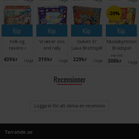
30%
Köp
Köp
Köp
Köp
Folk og
Vi lærer oss
Gulvet Er
Muslabyrinten
røvere i
ord rally
Lava Brettspill
Brädspel
Kardemomme
Lærespill
440 SEK
439 SEK
319 SEK
229 SEK
308 SEK
By Spill
I lager:
2
I lager:
1
I lager:
5
I lage
Recensioner
Logga in för att skriva en recension
Terratide.se