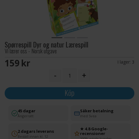
Spørrespill Dyr og natur Lærespill
Vi lærer oss - Norsk utgave
159 SEK
I lager:
3
-
+
Köp
45 dagar
Säker betalning
Ångerrätt
med Svea
★ 4.8 Google-
2 dagars leverans
recensioner
Beställ innan kl. 12
100% nöjda kunder