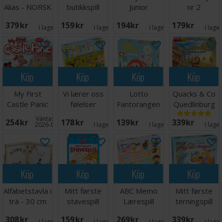
Alias - NORSK
butikkspill
Junior
nr 2
Brettspill
Brädspel
Sporjakten
379 SEK
159 SEK
194 SEK
179 SEK
Brettspill
I lager:
8
I lager:
1
I lager:
5
I lage
Köp
Köp
Köp
Köp
My First
Vi lærer oss
Lotto
Quacks & Co
Castle Panic
følelser
Fantorangen
Quedlinburg
Brädspel
Lærespill
Dash
Väntas in:
254 SEK
178 SEK
139 SEK
339 SEK
Brädspel
2026-09-30
I lager:
7
I lager:
4
I lage
Köp
Köp
Köp
Köp
Alfabetstavla i
Mitt første
ABC Memo
Mitt første
trä - 30 cm
stavespill
Lærespill
terningspill
Brettspill
308 SEK
159 SEK
269 SEK
339 SEK
I lager:
7
I lager:
3
I lager:
2
I lage