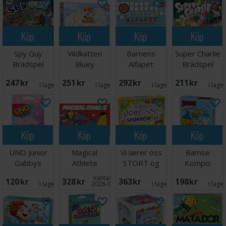
Köp
Köp
Köp
Köp
Spy Guy
Vildkatten
Barnens
Super Charlie
Brädspel
Bluey
Alfapet
Brädspel
Brädspel
Brädspel
247 SEK
251 SEK
292 SEK
211 SEK
I lager:
4
I lager:
8
I lager:
4
I lage
Köp
Köp
Köp
Köp
UNO Junior
Magical
Vi lærer oss
Bamse
Gabbys
Athlete
STORT og
Kompis
Dollhouse
Brädspel
morsomt -
spelet
Väntas in:
120 SEK
328 SEK
363 SEK
198 SEK
Kortspel
NORSK
Brädspel
I lager:
3
2026-09-30
I lager:
2
I lage