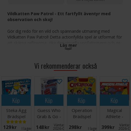
Vildkatten Paw Patrol - Ett fartfyllt äventyr med
observation och skoj!
Gör dig redo för en vild och spännande utmaning med
Vildkatten Paw Patrol! Detta actionfyllda spel är utformat för
att skärpa reflexerna, öka den visuella uppfattningen och ge
Läs mer
timmar av skoj för hela familjen. Med livfulla illustrationer av
de älskade Paw Patrol-karaktärerna är det den perfekta
blandningen av lärande och lekfull tävling.
Vi rekommenderar också
Skärp dina sinnen:
Testa din observationsförmåga
när du tävlar om att hitta de matchande bilderna på
spelbrädet.
Flera sätt att spela:
Njut av en mängd olika
spännande spellägen för att hålla utmaningen fräsch
Köp
Köp
Köp
Köp
och rolig.
Lärorikt och engagerande:
Förbättra fokus, reflexer
Steka Ägg
Guess Who
Operation
Magical
och synskärpa på ett lekfullt och belönande sätt.
Brädspel
Grab & Go -
Brädspel
Athlete -
Perfekt för unga spelare:
Lätt att förstå och
Reseutgåva
NORSK
lämpligt för barn från 4 år och uppåt.
Väntas in:
Väntas 
129 SEK
148 SEK
298 SEK
399 SEK
I lager:
16
2026-08-27
I lager:
4
2026-0