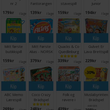
nr 2
Fantorangen
stavespill
Junior
Sporjakten
Brettspill
Brädspel
179 SEK
139 SEK
159 SEK
194 SEK
Brettspill
I lager:
3
I lager:
4
I lager:
3
I lage
Köp
Köp
Köp
Köp
Mitt første
Mitt Første
Quacks & Co
Gulvet Er
butikkspill
Alias - NORSK
Quedlinburg
Lava Brettspill
Brettspill
Dash
159 SEK
379 SEK
339 SEK
229 SEK
Brädspel
I lager:
1
I lager:
8
I lager:
2
I lage
30%
Köp
Köp
Köp
Köp
ABC Memo
Coco Crazy
Folk og
Muslabyrinten
Lærespill
Brädspel
røvere i
Brädspel
Kardemomme
440 SEK
269 SEK
248 SEK
439 SEK
I lager:
2
I lager:
7
I lager:
2