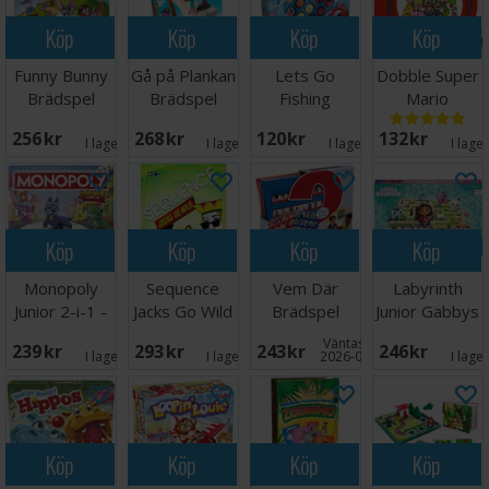
Köp
Köp
Köp
Köp
Funny Bunny
Gå på Plankan
Lets Go
Dobble Super
Brädspel
Brädspel
Fishing
Mario
Brädspel
Brädspel
256 SEK
268 SEK
120 SEK
132 SEK
I lager:
9
I lager:
7
I lager:
1
I lage
Köp
Köp
Köp
Köp
Monopoly
Sequence
Vem Där
Labyrinth
Junior 2-i-1 -
Jacks Go Wild
Brädspel
Junior Gabbys
NORSK
Brädspel
Dollhouse
Väntas in:
239 SEK
293 SEK
243 SEK
246 SEK
I lager:
4
I lager:
1
2026-08-15
I lage
Köp
Köp
Köp
Köp