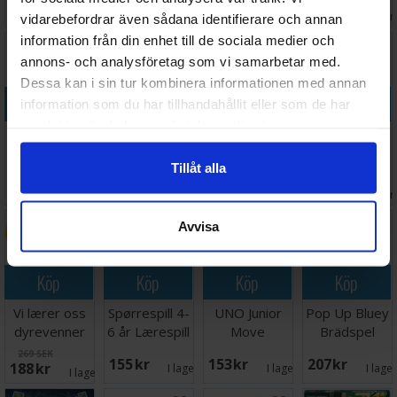
289 SEK
217 SEK
218 SEK
248 SEK
I lager:
1
I lager:
2
I lager:
5
I lager
vidarebefordrar även sådana identifierare och annan
information från din enhet till de sociala medier och
30%
annons- och analysföretag som vi samarbetar med.
Dessa kan i sin tur kombinera informationen med annan
Köp
Köp
Köp
Köp
information som du har tillhandahållit eller som de har
samlat in när du har använt deras tjänster.
Dragomino
Omvendspillet
Detektivbyrå
Søk og Finn
Brädspel
- SVENSK
Nr 2 Innelåst
Bondegård -
Tillåt alla
Brettspill
NORSK
169 SEK
Väntas in:
199 SEK
106 SEK
439 SEK
118 SEK
2026-09-30
I lager:
10
I lager:
2
I lager
Avvisa
30%
Köp
Köp
Köp
Köp
Vi lærer oss
Spørrespill 4-
UNO Junior
Pop Up Bluey
dyrevenner
6 år Lærespill
Move
Brädspel
Lærespill
Kortspel
269 SEK
155 SEK
153 SEK
207 SEK
188 SEK
I lager:
1
I lager:
7
I lage
I lager:
2