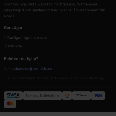
Sveriges nya, stora webbutik för brädspel, Warhammer
miniatyrspill och samlarkort med över 20 års erfarenhet från
Norge.
Genvägar
Vanliga frågor och svar
Min sida
Behöver du hjälp?
kundservice@terratide.se
E-postmeddelanden kommer att besvaras senast nästa arbetsdag.
Faktura / Delbetalning