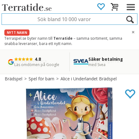
×
NYTT NAMN
Terraspel.se byter namn till
Terratide
– samma sortiment, samma
snabba leveranser, bara ett nytt namn.
4.8
Säker betalning
Snabb leverans
45 dagars ångerrätt
Läs omdömen på Google
med Svea
Direkt från lager
Enkel retur
Brädspel
>
Spel för barn
>
Alice i Underlandet Brädspel