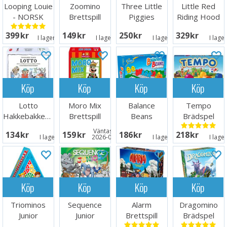
Looping Louie
Zoomino
Three Little
Little Red
- NORSK
Brettspill
Piggies
Riding Hood
Hjärngympa
Hjärngympa
399 SEK
149 SEK
250 SEK
329 SEK
I lager:
14
I lager:
2
I lager:
5
I lage
Köp
Köp
Köp
Köp
Lotto
Moro Mix
Balance
Tempo
Hakkebakkeskogen
Brettspill
Beans
Brädspel
Logik/Mat-
Väntas in:
134 SEK
159 SEK
186 SEK
218 SEK
spel
I lager:
1
2026-08-17
I lager:
6
I lage
Köp
Köp
Köp
Köp
Triominos
Sequence
Alarm
Dragomino
Junior
Junior
Brettspill
Brädspel
Brädspel
Brädspel