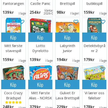
Fantorangen
Castle Panic
Brettspill
butikkspill
Brädspel
Brettspill
Väntas in:
139 SEK
254 SEK
98 SEK
159 SEK
I lager:
4
2026-09-30
I lager:
5
I lage
Köp
Köp
Köp
Köp
Mitt første
Lotto
Labyrinth
Detektivbyrå
stavespill
Dyrelotto
Junior
nr 2
Brettspill
Brädspel
Sporjakten
159 SEK
139 SEK
194 SEK
179 SEK
Brettspill
I lager:
3
I lager:
7
I lager:
5
I lage
Köp
Köp
Köp
Köp
Coco Crazy
Mitt Første
Gulvet Er
Vi lærer oss
Brädspel
Alias - NORSK
Lava Brettspill
følelser
Lærespill
248 SEK
379 SEK
229 SEK
178 SEK
I lager:
7
I lager:
8
I lager:
5
I lage