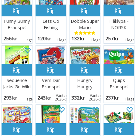
Köp
Köp
Köp
Köp
Funny Bunny
Lets Go
Dobble Super
Flåklypa -
Brädspel
Fishing
Mario
NORSK
Brädspel
Brädspel
256 SEK
120 SEK
132 SEK
257 SEK
I lager:
9
I lager:
1
I lager:
6
I lage
Köp
Köp
Köp
Köp
Sequence
Vem Där
Hungry
Quips
Jacks Go Wild
Brädspel
Hungry
Brädspel
Brädspel
Hippos
Väntas in:
Väntas in:
293 SEK
243 SEK
332 SEK
237 SEK
Brädspel
I lager:
1
2026-08-15
2026-08-26
I lage
Köp
Köp
Köp
Köp