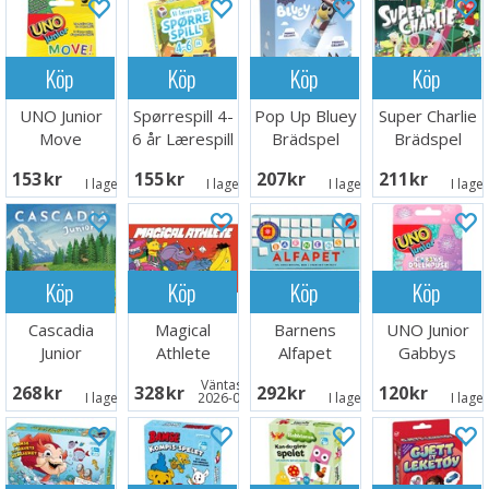
Köp
Köp
Köp
Köp
UNO Junior
Spørrespill 4-
Pop Up Bluey
Super Charlie
Move
6 år Lærespill
Brädspel
Brädspel
Kortspel
153 SEK
155 SEK
207 SEK
211 SEK
I lager:
7
I lager:
1
I lager:
3
I lage
Köp
Köp
Köp
Köp
Cascadia
Magical
Barnens
UNO Junior
Junior
Athlete
Alfapet
Gabbys
Brädspel -
Brädspel
Brädspel
Dollhouse
Väntas in:
268 SEK
328 SEK
292 SEK
120 SEK
Svensk
Kortspel
I lager:
2
2026-09-30
I lager:
4
I lage