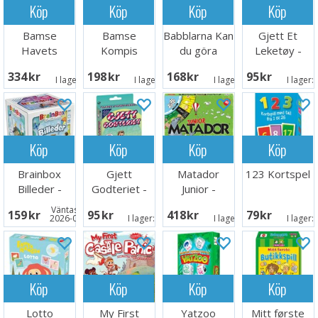
Köp
Köp
Köp
Köp
Bamse
Bamse
Babblarna Kan
Gjett Et
Havets
Kompis
du göra
Leketøy -
Hemlighet
spelet
spelet
NORSK
334 SEK
198 SEK
168 SEK
95 SEK
Brädspel
Brädspel
Brädspel
I lager:
5
I lager:
5
I lager:
5
I lager:
Köp
Köp
Köp
Köp
Brainbox
Gjett
Matador
123 Kortspel
Billeder -
Godteriet -
Junior -
DANSK
NORSK
DANSK
Väntas in:
159 SEK
95 SEK
418 SEK
79 SEK
2026-08-15
I lager:
9
I lager:
5
I lager:
Köp
Köp
Köp
Köp
Lotto
My First
Yatzoo
Mitt første