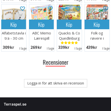
Köp
Köp
Köp
Köp
Alfabetstavla i
ABC Memo
Quacks & Co
Folk og
trä - 30 cm
Lærespill
Quedlinburg
røvere i
Dash
Kardemomme
309 SEK
269 SEK
339 SEK
439 SEK
Brädspel
By Spill
I lager:
7
I lager:
2
I lager:
2
I lage
Recensioner
Logga in för att skriva en recension
Terraspel.se