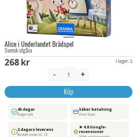
Alice i Underlandet Brädspel
Svensk utgåva
268 SEK
I lager:
2
-
+
Köp
45 dagar
Säker betalning
Ångerrätt
med Svea
★ 4.8 Google-
2 dagars leverans
recensioner
Beställ innan kl. 12
100% nöjda kunder