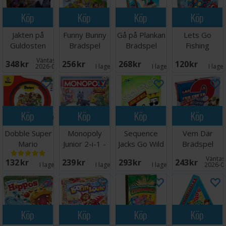
Köp
Köp
Köp
Köp
Jakten på
Funny Bunny
Gå på Plankan
Lets Go
Guldosten
Brädspel
Brädspel
Fishing
Brädspel
Brädspel
Väntas in:
348 SEK
256 SEK
268 SEK
120 SEK
2026-08-18
I lager:
9
I lager:
7
I lage
Köp
Köp
Köp
Köp
Dobble Super
Monopoly
Sequence
Vem Där
Mario
Junior 2-i-1 -
Jacks Go Wild
Brädspel
Brädspel
NORSK
Brädspel
Väntas 
132 SEK
239 SEK
293 SEK
243 SEK
I lager:
6
I lager:
4
I lager:
1
2026-0
Köp
Köp
Köp
Köp