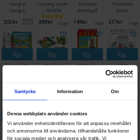
Hungry
Looping Louie
Zoomino
Triominos
Hungry
- NORSK
Brettspill
Junior
Hippos
Brädspel
Väntas in:
332 SEK
399 SEK
149 SEK
217 SEK
Brädspel
2026-08-27
I lager:
14
I lager:
2
I lage
Köp
Köp
Köp
Köp
Three Little
Little Red
Moro Mix
Lotto
Piggies
Riding Hood
Brettspill
Hakkebakkeskogen
Hjärngympa
Hjärngympa
Väntas in:
250 SEK
328 SEK
159 SEK
134 SEK
I lager:
5
I lager:
2
2026-08-18
I lage
Samtycke
Information
Om
Denna webbplats använder cookies
Köp
Köp
Köp
Köp
Vi använder enhetsidentifierare för att anpassa innehållet
Tempo
Alarm
Sequence
Balance
och annonserna till användarna, tillhandahålla funktioner
Brädspel
Brettspill
Junior
Beans
för sociala medier och analysera vår trafik. Vi
Brädspel
Logik/Mat-