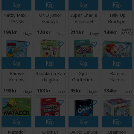
Köp
Köp
Köp
Köp
Yatzy Maxi -
UNO Junior
Super Charlie
Tally Up
DANSK
Gabbys
Brädspel
Brädspel
Dollhouse
Väntas 
199 SEK
120 SEK
211 SEK
149 SEK
Kortspel
I lager:
2
I lager:
3
I lager:
5
2026-0
Köp
Köp
Köp
Köp
Bamse
Babblarna Kan
Gjett
Bamse
Kompis
du göra
Godteriet -
Havets
spelet
spelet
NORSK
Hemlighet
198 SEK
168 SEK
95 SEK
334 SEK
Brädspel
Brädspel
Brädspel
I lager:
5
I lager:
5
I lager:
9
I lage
Köp
Köp
Köp
Köp
Matador
Gjett Et
Qwixx Deluxe
Brainbox