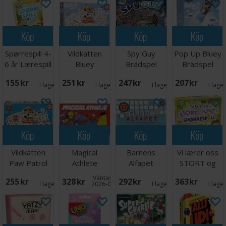
Köp
Köp
Köp
Köp
Spørrespill 4-
Vildkatten
Spy Guy
Pop Up Bluey
6 år Lærespill
Bluey
Brädspel
Brädspel
Brädspel
155 SEK
251 SEK
247 SEK
207 SEK
I lager:
1
I lager:
8
I lager:
4
I lage
Köp
Köp
Köp
Köp
Vildkatten
Magical
Barnens
Vi lærer oss
Paw Patrol
Athlete
Alfapet
STORT og
Brädspel
Brädspel
Brädspel
morsomt -
Väntas in:
255 SEK
328 SEK
292 SEK
363 SEK
NORSK
I lager:
5
2026-09-30
I lager:
4
I lage