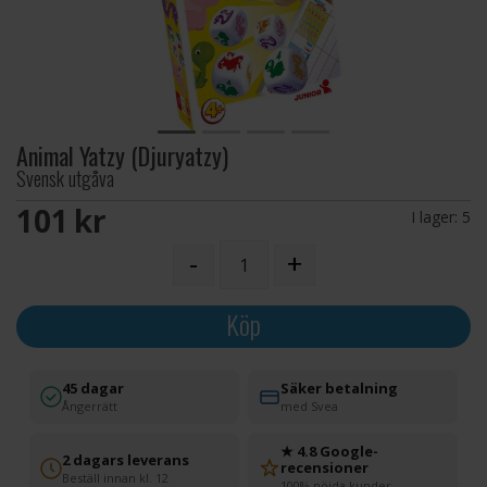
Animal Yatzy (Djuryatzy)
Svensk utgåva
101 SEK
I lager:
5
-
+
Köp
45 dagar
Säker betalning
Ångerrätt
med Svea
★ 4.8 Google-
2 dagars leverans
recensioner
Beställ innan kl. 12
100% nöjda kunder