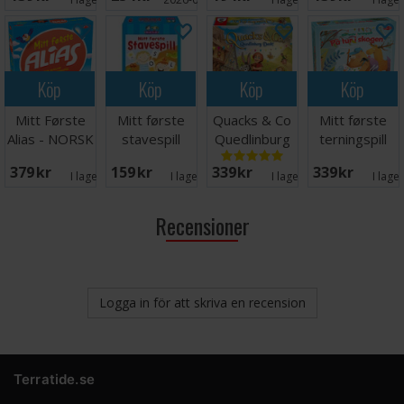
Köp
Köp
Köp
Köp
Mitt Første
Mitt første
Quacks & Co
Mitt første
Alias - NORSK
stavespill
Quedlinburg
terningspill
Brettspill
Dash
379 SEK
159 SEK
339 SEK
339 SEK
Brädspel
I lager:
8
I lager:
3
I lager:
2
I lage
Recensioner
Logga in för att skriva en recension
Terratide.se