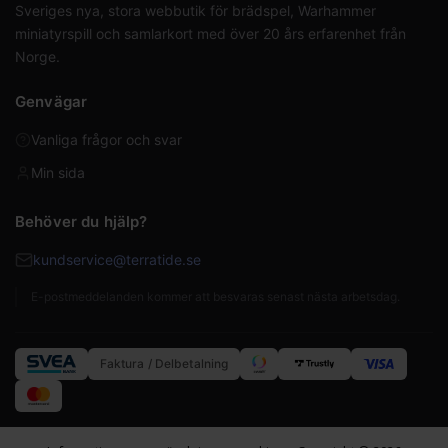
Sveriges nya, stora webbutik för brädspel, Warhammer
miniatyrspill och samlarkort med över 20 års erfarenhet från
Norge.
Genvägar
Vanliga frågor och svar
Min sida
Behöver du hjälp?
kundservice@terratide.se
E-postmeddelanden kommer att besvaras senast nästa arbetsdag.
Faktura / Delbetalning