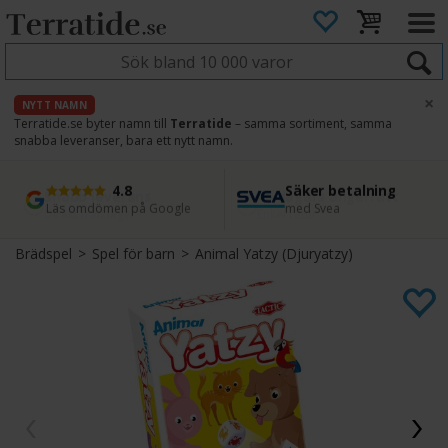
×
NYTT NAMN
Terratide.se byter namn till
Terratide
– samma sortiment, samma
snabba leveranser, bara ett nytt namn.
4.8
Säker betalning
Snabb leverans
45 dagars ångerrätt
Läs omdömen på Google
med Svea
Direkt från lager
Enkel retur
Brädspel
>
Spel för barn
>
Animal Yatzy (Djuryatzy)