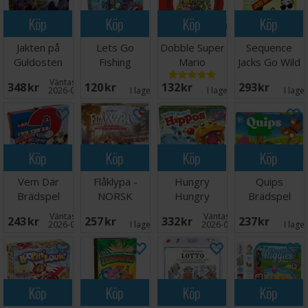
Köp
Köp
Köp
Köp
Jakten på
Lets Go
Dobble Super
Sequence
Guldosten
Fishing
Mario
Jacks Go Wild
Brädspel
Brädspel
Brädspel
Brädspel
Väntas in:
348 SEK
120 SEK
132 SEK
293 SEK
2026-08-17
I lager:
1
I lager:
6
I lage
Köp
Köp
Köp
Köp
Vem Där
Flåklypa -
Hungry
Quips
Brädspel
NORSK
Hungry
Brädspel
Hippos
Väntas in:
Väntas in:
243 SEK
257 SEK
332 SEK
237 SEK
Brädspel
2026-08-15
I lager:
8
2026-08-26
I lage
Köp
Köp
Köp
Köp