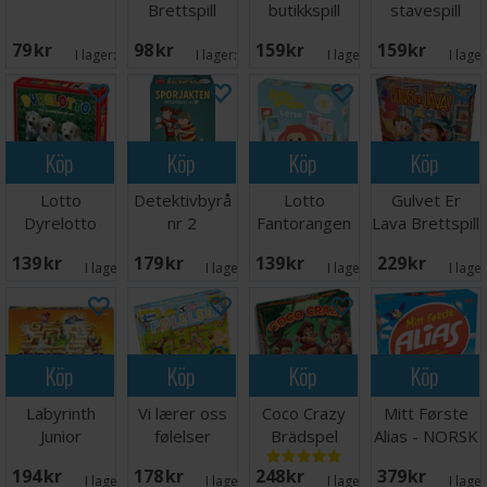
Brettspill
butikkspill
stavespill
Brettspill
Brettspill
79 SEK
98 SEK
159 SEK
159 SEK
I lager:
5
I lager:
5
I lager:
1
I lage
Köp
Köp
Köp
Köp
Lotto
Detektivbyrå
Lotto
Gulvet Er
Dyrelotto
nr 2
Fantorangen
Lava Brettspill
Sporjakten
139 SEK
179 SEK
139 SEK
229 SEK
Brettspill
I lager:
7
I lager:
3
I lager:
4
I lage
Köp
Köp
Köp
Köp
Labyrinth
Vi lærer oss
Coco Crazy
Mitt Første
Junior
følelser
Brädspel
Alias - NORSK
Brädspel
Lærespill
194 SEK
178 SEK
248 SEK
379 SEK
I lager:
5
I lager:
7
I lager:
7
I lage