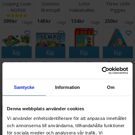
Looping Louie
Zoomino
Lotto
Three Little
- NORSK
Brettspill
Hakkebakkeskogen
Piggies
Hjärngympa
399 SEK
149 SEK
134 SEK
250 SEK
I lager:
14
I lager:
2
I lager:
1
I lage
Köp
Köp
Köp
Köp
Little Red
Tempo
Moro Mix
Triominos
Riding Hood
Brädspel
Brettspill
Junior
Hjärngympa
Brädspel
Väntas in:
329 SEK
218 SEK
159 SEK
217 SEK
I lager:
2
I lager:
5
2026-08-17
I lage
Samtycke
Information
Om
Denna webbplats använder cookies
Köp
Köp
Köp
Köp
Vi använder enhetsidentifierare för att anpassa innehållet
Balance
Sequence
Dragomino
Omvendspillet
och annonserna till användarna, tillhandahålla funktioner
Beans
Junior
Brädspel
- SVENSK
för sociala medier och analysera vår trafik. Vi
Logik/Mat-
Brädspel