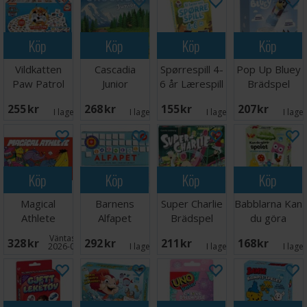
Köp
Köp
Köp
Köp
Vildkatten
Cascadia
Spørrespill 4-
Pop Up Bluey
Paw Patrol
Junior
6 år Lærespill
Brädspel
Brädspel
Brädspel -
255 SEK
268 SEK
155 SEK
207 SEK
Svensk
I lager:
5
I lager:
2
I lager:
1
I lage
Köp
Köp
Köp
Köp
Magical
Barnens
Super Charlie
Babblarna Kan
Athlete
Alfapet
Brädspel
du göra
Brädspel
Brädspel
spelet
Väntas in:
328 SEK
292 SEK
211 SEK
168 SEK
Brädspel
2026-09-30
I lager:
4
I lager:
5
I lage