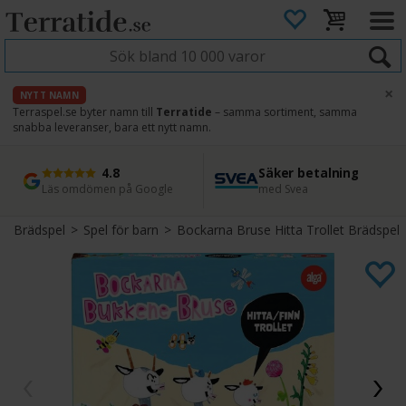
×
NYTT NAMN
Terraspel.se byter namn till
Terratide
– samma sortiment, samma
snabba leveranser, bara ett nytt namn.
4.8
Säker betalning
Snabb leverans
45 dagars ångerrätt
Läs omdömen på Google
med Svea
Direkt från lager
Enkel retur
Brädspel
>
Spel för barn
>
Bockarna Bruse Hitta Trollet Brädspel