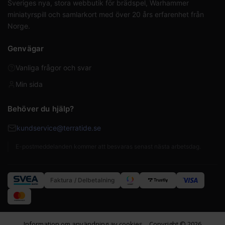
Sveriges nya, stora webbutik för brädspel, Warhammer
miniatyrspill och samlarkort med över 20 års erfarenhet från
Norge.
Genvägar
Vanliga frågor och svar
Min sida
Behöver du hjälp?
kundservice@terratide.se
E-postmeddelanden kommer att besvaras senast nästa arbetsdag.
Faktura / Delbetalning
Information om användning av cookies
Copyright © 2026