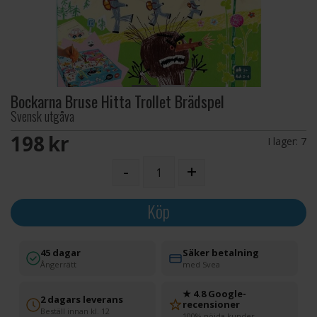
Bockarna Bruse Hitta Trollet Brädspel
Svensk utgåva
198 SEK
I lager:
7
-
+
Köp
45 dagar
Säker betalning
Ångerrätt
med Svea
★ 4.8 Google-
2 dagars leverans
recensioner
Beställ innan kl. 12
100% nöjda kunder