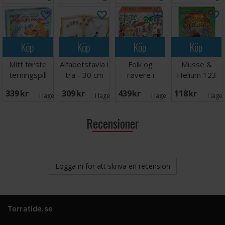
Köp
Köp
Köp
Köp
Mitt første
Alfabetstavla i
Folk og
Musse &
terningspill
trä - 30 cm
røvere i
Helium 123
Kardemomme
Kortspel
339 SEK
309 SEK
439 SEK
118 SEK
By Spill
I lager:
1
I lager:
7
I lager:
2
I lage
Recensioner
Logga in för att skriva en recension
Terratide.se