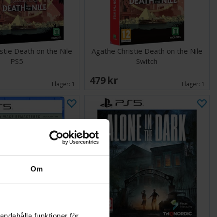
stie Death on the Nile
Agathe Christie Death on the Nile
PS5
Switch
479 SEK
I lager:
1
I lager:
1
Om
andahålla funktioner för