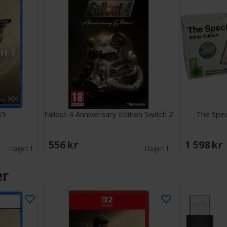
S5
Fallout 4 Anniversary Edition Switch 2
The Spec
556 SEK
1 598 SE
I lager:
1
I lager:
1
er