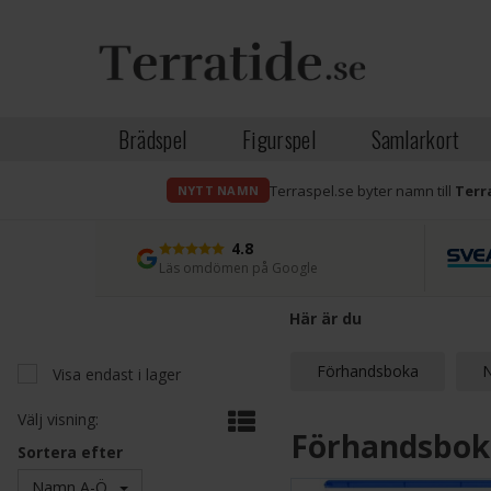
Brädspel
Figurspel
Samlarkort
Terraspel.se byter namn till
Terr
NYTT NAMN
4.8
Läs omdömen på Google
Här är du
Förhandsboka
N
Visa endast i lager
Välj visning:
Förhandsbok
Sortera efter
Namn A-Ö