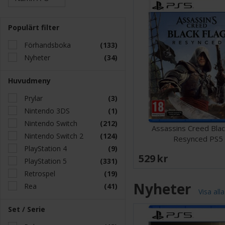
Populärt filter
Förhandsboka
(133)
Nyheter
(34)
Huvudmeny
Prylar
(3)
Nintendo 3DS
(1)
Nintendo Switch
(212)
Assassins Creed Blac
Nintendo Switch 2
(124)
Resynced PS5
PlayStation 4
(9)
529 SEK
PlayStation 5
(331)
Retrospel
(19)
Nyheter
Rea
(41)
Visa alla
Set / Serie