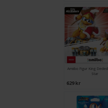
Amiibo Figur King Dede
Star
629 SEK