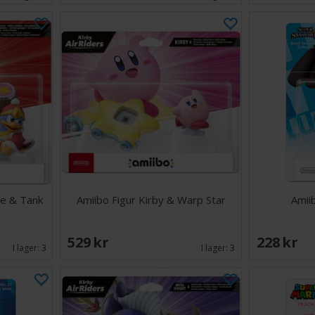
de & Tank
Amiibo Figur Kirby & Warp Star
Amii
529 SEK
228 SEK
I lager:
3
I lager:
3