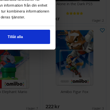
II Deluxe Edition PS5
Alone in the Dark PS5
n information från din enhet
 tur kombinera informationen
deras tjänster.
199 SEK
I lager:
3
I lager:
2
Tillåt alla
o Elephant Mario
Amiibo Figur Fox
222 SEK
I lager:
7
I lager:
3