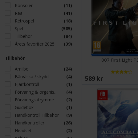
Konsoler
(11)
Rea
(41)
Retrospel
(18)
Spel
(585)
Tillbehör
(84)
Årets favoriter 2025
(39)
Tillbehör
007 First Light P
Amiibo
(24)
Bärväska / skydd
(4)
589 SEK
Fjärrkontroll
(1)
Förvaring & organisation
(4)
Förvaringsutrymme
(2)
Guidebok
(1)
Handkontroll Tillbehör
(9)
Handkontroller
(26)
Headset
(2)