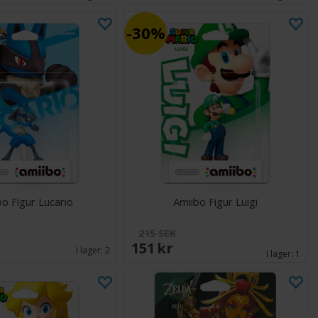
30%
bo Figur Lucario
Amiibo Figur Luigi
215 SEK
151 SEK
I lager:
2
I lager:
1