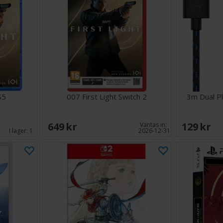
S5
007 First Light Switch 2
3m Dual P
649 SEK
129 SEK
Väntas in:
I lager:
1
2026-12-31