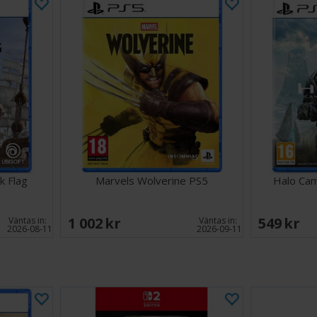
k Flag
Marvels Wolverine PS5
Halo Ca
1 002 SEK
549 SEK
Väntas in:
Väntas in:
2026-08-11
2026-09-11