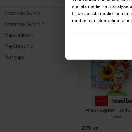
Agellos 2 PS5
sociala medier och analysera 
Nintendo Switch
till de sociala medier och a
med annan information som du 
292 SEK
Nintendo Switch 2
Playstation 4
PlayStation 5
Retrospel
Amiibo Captain Toad & 
Flower
279 SEK