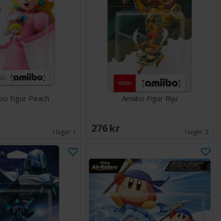
bo Figur Peach
Amiibo Figur Riju
276 SEK
I lager:
1
I lager:
2