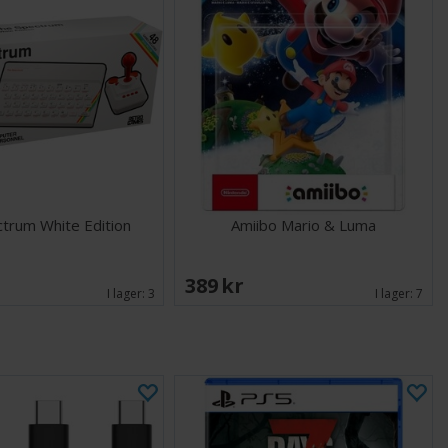
trum White Edition
Amiibo Mario & Luma
K
389 SEK
I lager:
3
I lager:
7