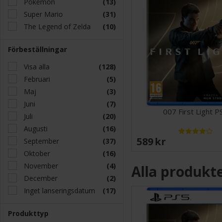
Pokemon
(13)
Super Mario
(31)
The Legend of Zelda
(10)
Förbeställningar
Visa alla
(128)
Februari
(5)
Maj
(3)
Juni
(7)
007 First Light P
Juli
(20)
Augusti
(16)
589 SEK
September
(37)
Oktober
(16)
November
(4)
Alla produkt
December
(2)
Inget lanseringsdatum
(17)
Produkttyp