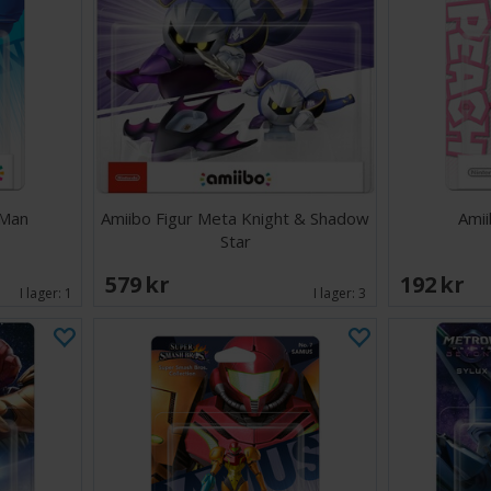
 Man
Amiibo Figur Meta Knight & Shadow
Amii
Star
579 SEK
192 SEK
I lager:
1
I lager:
3