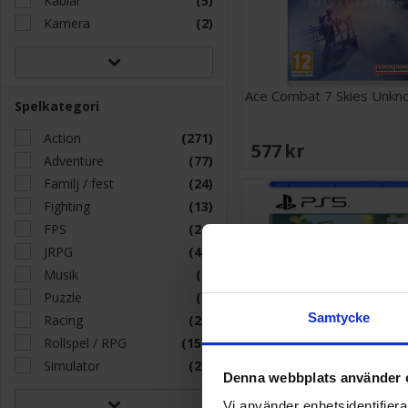
Kablar
(5)
Kamera
(2)
Ace Combat 7 Skies Unkn
Spelkategori
Action
(271)
577 SEK
Adventure
(77)
Familj / fest
(24)
Fighting
(13)
FPS
(24)
JRPG
(45)
Musik
(9)
Puzzle
(7)
Samtycke
Racing
(26)
Rollspel / RPG
(150)
Simulator
(29)
Denna webbplats använder 
Vi använder enhetsidentifierar