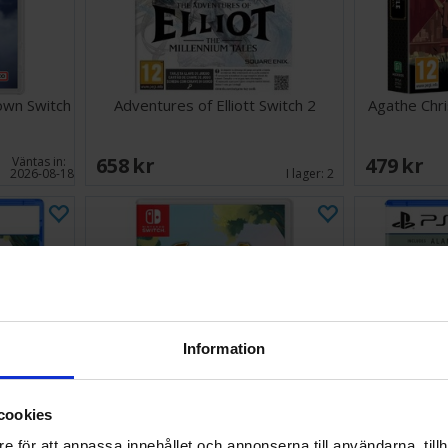
own Switch
Adventures of Elliott Switch 2
Agathe Chri
658 SEK
479 SEK
Väntas in:
2026-08-18
I lager:
2
Information
cookies
e för att anpassa innehållet och annonserna till användarna, tillh