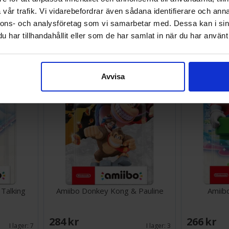
Agellos 2 Switch
Alan Wake 
vår trafik. Vi vidarebefordrar även sådana identifierare och anna
nnons- och analysföretag som vi samarbetar med. Dessa kan i sin
har tillhandahållit eller som de har samlat in när du har använt 
292 SEK
629 SEK
Väntas in:
Väntas in:
2026-08-25
2026-08-25
Avvisa
Talking
Amiibo Donkey Kong & Pauline
Amiib
284 SEK
266 SEK
I lager:
7
I lager:
3