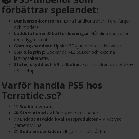
förbättrar spelandet:
DualSense-kontroller
: Extra handkontroller i flera färger
och modeller.
Laddstationer & batterilösningar
: Håll dina kontroller
redo dygnet runt.
Gaming-headset
: Upplev 3D-ljud och total inlevelse.
SSD & lagring
: Godkända M.2 SSD:er och externa
lagringsalternativ.
Stativ, skydd och VR-tillbehör
: För en stilren och effektiv
PS5-setup.
Varför handla PS5 hos
Terratide.se?
🚀
Snabb leverans
🎮
Stort utbud
av både spel och tillbehör
📦
Endast utvalda kvalitetsprodukter
– vi vet vad
gamers vill ha
🎁
Goda presentidéer
till gamers i alla åldrar