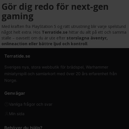
Gör dig redo för next-gen
gaming
Med kraften fra PlayStation 5 og rätt utrustning blir varje spelstund
något helt extra. Hos
Terratide.se
hittar du allt på ett och samma
ställe – oavsett om du är ute efter
storslagna äventyr,
onlineaction eller bättre ljud och kontroll
.
Terratide.se
Sveriges nya, stora webbutik för brädspel, Warhammer
miniatyrspill och samlarkort med över 20 års erfarenhet från
Norge.
Genvägar
Vanliga frågor och svar
Min sida
Behöver du hjälp?