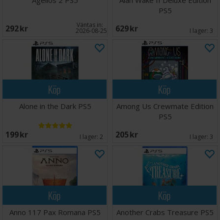
Agellos 2 PS5
Alan Wake II Deluxe Edition
PS5
Väntas in:
292 SEK
629 SEK
2026-08-25
I lager:
3
Köp
Köp
Alone in the Dark PS5
Among Us Crewmate Edition
PS5
199 SEK
205 SEK
I lager:
2
I lager:
3
Köp
Köp
Anno 117 Pax Romana PS5
Another Crabs Treasure PS5