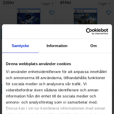
220 SEK
419 SEK
I lager:
3
I lager:
1
Köp
Köp
Astro Bot PS5
Autobahn Police Simulator 3
Samtycke
Information
Om
PS5
699 SEK
343 SEK
I lager:
2
I lager:
2
Denna webbplats använder cookies
Vi använder enhetsidentifierare för att anpassa innehållet
och annonserna till användarna, tillhandahålla funktioner
för sociala medier och analysera vår trafik. Vi
Köp
Köp
vidarebefordrar även sådana identifierare och annan
information från din enhet till de sociala medier och
Bandit Trap PS5
Banishers Ghosts of New
annons- och analysföretag som vi samarbetar med.
Eden PS5
Dessa kan i sin tur kombinera informationen med annan
Väntas in:
453 SEK
431 SEK
2026-12-01
I lager:
3