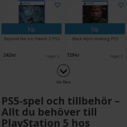
Köp
Köp
Beyond the Ice Palace 2 PS5
Black Myth Wukong PS5
242 SEK
729 SEK
I lager:
2
I lager:
2
Vis flere
PS5-spel och tillbehör –
Allt du behöver till
PlayStation 5 hos