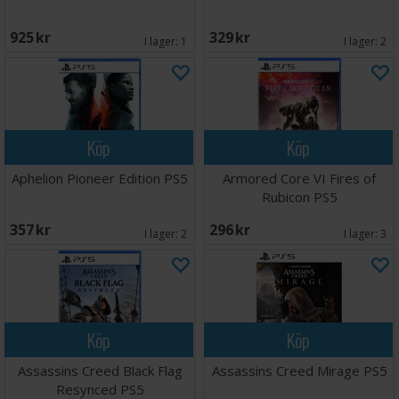
925 SEK
329 SEK
I lager:
1
I lager:
2
Köp
Köp
Aphelion Pioneer Edition PS5
Armored Core VI Fires of
Rubicon PS5
357 SEK
296 SEK
I lager:
2
I lager:
3
Köp
Köp
Assassins Creed Black Flag
Assassins Creed Mirage PS5
Resynced PS5