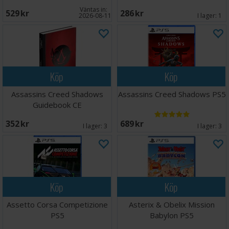
Väntas in:
529 SEK
286 SEK
2026-08-11
I lager:
1
Köp
Köp
Assassins Creed Shadows
Assassins Creed Shadows PS5
Guidebook CE
352 SEK
689 SEK
I lager:
3
I lager:
3
Köp
Köp
Assetto Corsa Competizione
Asterix & Obelix Mission
PS5
Babylon PS5