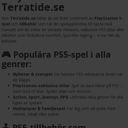
Terratide.se
Hos
Terratide.se
hittar du ett brett sortiment av
PlayStation 5-
spel
och
tillbehör
som tar din spelupplevelse till nästa nivå.
Oavsett om du söker de senaste releases, exklusiva PS5-titlar eller
tillbehör som förbättrar komfort, ljud eller lagring – vi har det du
behöver.
🎮 Populära PS5-spel i alla
genrer:
Nyheter & storspel
: De hetaste PS5-releaserna direkt när
de släpps.
PlayStation-exklusiva titlar
: Spel du bara hittar på PS5 –
som God of War, Spider-Man och Horizon.
Action, sport, äventyr, RPG
: Utforska olika genrer för alla
typer av spelare.
Multiplayer & familjespel
: För dig som vill spela med
vänner, lokalt eller online.
🕹️ PS5-tillbehör som