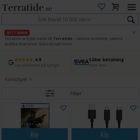
×
NYTT NAMN
Terratide.se byter namn till
Terratide
– samma sortiment, samma
snabba leveranser, bara ett nytt namn.
4.8
Säker betalning
Snabb leverans
45 dagars ångerrätt
Läs omdömen på Google
med Svea
Direkt från lager
Enkel retur
Konsolspel
Filter
Köp
Köp