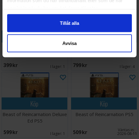
information som du har tillhandahållit eller som de har
samlat in när du har använt deras tjänster.
Tillåt alla
Köp
Köp
Avvisa
Barbie Horse Trails PS5
Battlefield 6 PS5
399 SEK
799 SEK
I lager:
1
I lager:
4
Köp
Köp
Beast of Reincarnation Deluxe
Beast of Reincarnation PS5
Ed PS5
Väntas in:
599 SEK
509 SEK
I lager:
1
2026-08-11