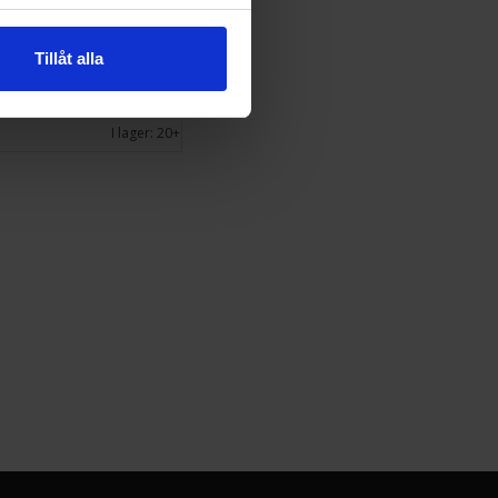
stick Grips PS4
Tillåt alla
I lager:
20+