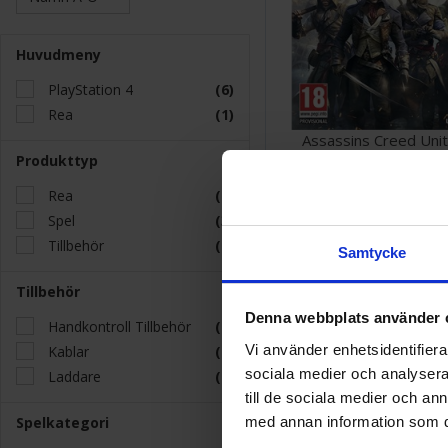
Huvudmeny
PlayStation 4
(6)
Rea
(1)
Assassins Creed Uni
Produkttyp
Rea
(1)
218 SEK
Spel
(3)
Tillbehör
(4)
Samtycke
Tillbehör
Denna webbplats använder 
Handkontroll Tillbehör
(1)
Vi använder enhetsidentifierar
Kablar
(2)
sociala medier och analysera 
Laddare
(2)
till de sociala medier och a
med annan information som du 
Spelkategori