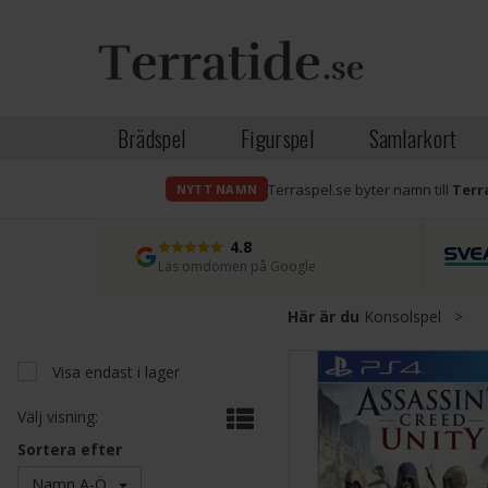
Brädspel
Figurspel
Samlarkort
Terraspel.se byter namn till
Terr
NYTT NAMN
4.8
Läs omdömen på Google
Här är du
Konsolspel
>
Visa endast i lager
Välj visning:
Sortera efter
Namn A-Ö