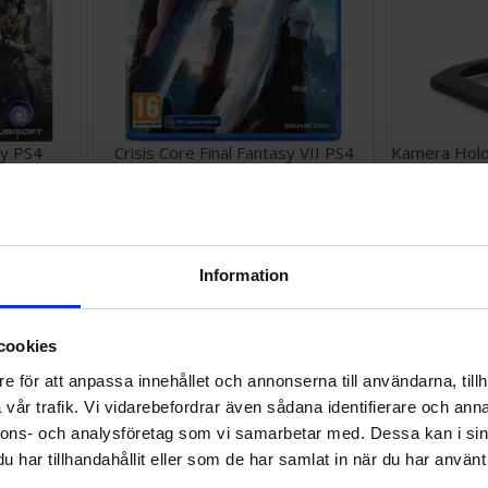
ty PS4
Crisis Core Final Fantasy VII PS4
Kamera Hold
377 SEK
59 SEK
I lager:
1
I lager:
3
Information
50%
cookies
e för att anpassa innehållet och annonserna till användarna, tillh
vår trafik. Vi vidarebefordrar även sådana identifierare och anna
nnons- och analysföretag som vi samarbetar med. Dessa kan i sin
har tillhandahållit eller som de har samlat in när du har använt 