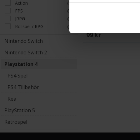
Action
(2)
FPS
(1)
Laddningskabel för 
JRPG
(1)
Rollspel / RPG
(1)
99 SEK
Nintendo Switch
Nintendo Switch 2
Playstation 4
PS4 Spel
PS4 Tillbehör
Rea
PlayStation 5
Retrospel