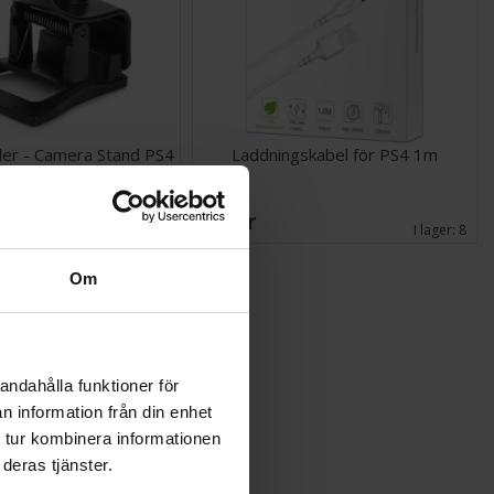
er - Camera Stand PS4
Laddningskabel för PS4 1m
76 SEK
I lager:
1
I lager:
8
Om
andahålla funktioner för
n information från din enhet
 tur kombinera informationen
deras tjänster.