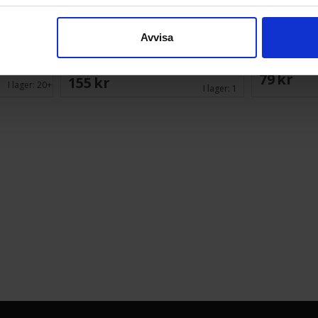
PS4 3m
Rainbow Six Extraction PS4
Thumb
Avvisa
309 SEK
79 SEK
155 SEK
I lager:
20+
I lager:
1