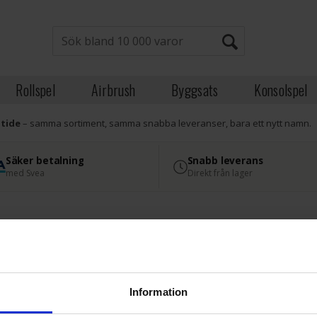
Rollspel
Airbrush
Byggsats
Konsolspel
atide
– samma sortiment, samma snabba leveranser, bara ett nytt namn.
Säker betalning
Snabb leverans
med Svea
Direkt från lager
Information