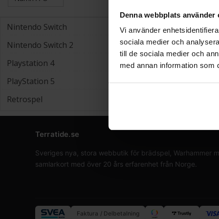
Denna webbplats använder 
Nintendo Switch
Vi använder enhetsidentifierar
sociala medier och analysera 
Nintendo Switch 2
till de sociala medier och a
Playstation 4
med annan information som du 
PlayStation 5
Retrospel
Terratide.se
Sveriges nya, stora webbutik för brädspel, Warhammer min
samlarkort med över 20 års erfarenhet från Norge.
Faktura / Delbetalning