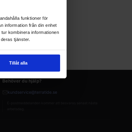
andahålla funktioner för
n information från din enhet
 tur kombinera informationen
deras tjänster.
Tillåt alla
Behöver du hjälp?
kundservice@terratide.se
E-postmeddelanden kommer att besvaras senast nästa
arbetsdag.