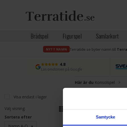
Brädspel
Figurspel
Samlarkort
Terratide.se byter namn till
Terr
NYTT NAMN
4.8
Läs omdömen på Google
Här är du
Konsolspel
>
Visa endast i lager
Välj visning:
Sortera efter
Samtycke
Namn A-Ö