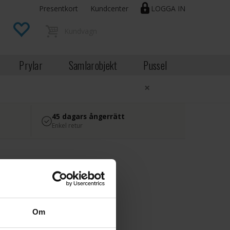
Presentkort
Kundcenter
LOGGA IN
Prylar
Samlarobjekt
Pussel
×
45 dagars ångerrätt
Enkel retur
Om