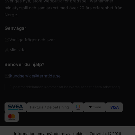
Sveriges nya, stora webbutik för brädspel, Warhammer
miniatyrspill och samlarkort med över 20 års erfarenhet från
Norge.
Genvägar
Vanliga frågor och svar
Min sida
Behöver du hjälp?
kundservice@terratide.se
E-postmeddelanden kommer att besvaras senast nästa arbetsdag.
Faktura / Delbetalning
Information om användning av cookies
Copyright © 2026