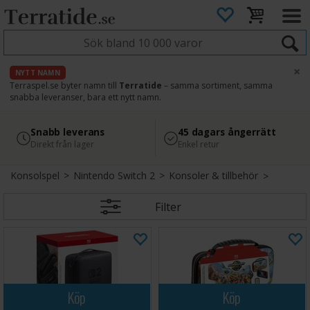
×
NYTT NAMN
Terraspel.se byter namn till
Terratide
– samma sortiment, samma
snabba leveranser, bara ett nytt namn.
4.8
Säker betalning
Snabb leverans
45 dagars ångerrätt
Läs omdömen på Google
med Svea
Direkt från lager
Enkel retur
Konsolspel
>
Nintendo Switch 2
>
Konsoler & tillbehör
Filter
Köp
Köp