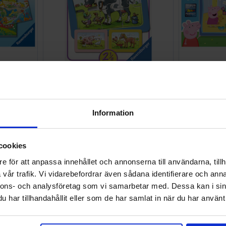
2x12 bitar
Goda djurvänner Pussel 3x6 bitar
Greta Gri
98 SEK
94 SEK
Väntas in:
2026-08-18
I lager:
2
Information
 hela familjen - Hitta din
cookies
.se
e för att anpassa innehållet och annonserna till användarna, tillh
vår trafik. Vi vidarebefordrar även sådana identifierare och anna
e
- din ultimata pusseldestination! Oavsett om du letar efter klassisk
lla. Med ett stort urval från välkända varumärken som
Ravensburger
nnons- och analysföretag som vi samarbetar med. Dessa kan i sin
har tillhandahållit eller som de har samlat in när du har använt 
t breda sortiment av pussel