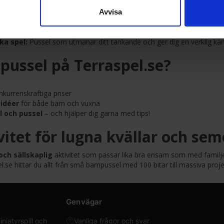
ån vackra landskap och konstverk till fantasy- och popkulturmotiv.
Avvisa
gglada och pedagogiska pussel med karaktärer från Disney, Pokémon
iska byggnader och karaktärer i tre dimensioner - perfekt för dig som 
ka spel:
Pussel som utmanar ditt tänkande och ger dig en verklig kän
pussel på Terraspel.se?
kurrenskraftiga priser
idéer
för både barn och vuxna
l och pussel
– och hjälper dig gärna med tips!
vitet för lugna kvällar och sem
ch sällskaplig
aktivitet som passar lika bra ensam som med familjen
pel.se hittar du allt från små barnpussel med 100 bitar till massiva pr
Genvägar
iatyrspill och
Vanliga frågor och svar