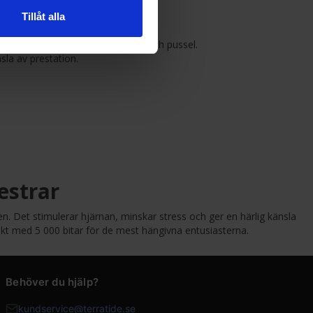
Tillåt alla
 och andra välkända universum.
gillar att kombinera modellering och pussel.
sla av prestation.
estrar
. Det stimulerar hjärnan, minskar stress och ger en härlig känsla
ojekt med 5 000 bitar för de mest hängivna entusiasterna.
Behöver du hjälp?
kundservice@terratide.se