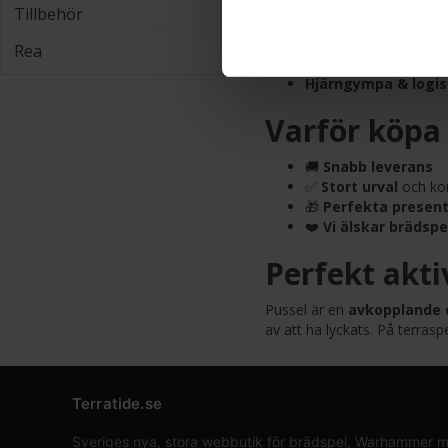
Tillbehör
Pussel för vuxna:
Fr
Pussel för barn:
Fär
Rea
3D-pussel:
Bygg ikon
Hjärngympa & logis
Varför köpa 
🚚
Snabb leverans
✅
Stort urval
och kon
🎁
Perfekta present
❤️
Vi älskar brädspe
Perfekt akti
Pussel är en
avkopplande o
av att ha lyckats. På terras
Terratide.se
Sveriges nya, stora webbutik för brädspel, Warhammer min