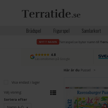
Brädspel
Figurspel
Samlarkort
Terraspel.se byter namn till
Terr
NYTT NAMN
4.8
Läs omdömen på Google
Här är du
Pussel
>
Visa endast i lager
Välj visning:
Sortera efter
Namn A-Ö