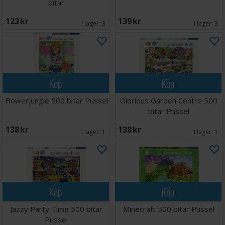
bitar
123 SEK
139 SEK
I lager:
3
I lager:
3
Köp
Köp
Flowerjungle 500 bitar Pussel
Glorious Garden Centre 500
bitar Pussel
138 SEK
138 SEK
I lager:
1
I lager:
1
Köp
Köp
Jazzy Party Time 500 bitar
Minecraft 500 bitar Pussel
Pussel