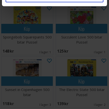
Köp
Köp
Spongebob Squarepants 500
Succulent Love 500 bitar
bitar Pussel
Pussel
148 SEK
125 SEK
I lager:
1
I lager:
1
Köp
Köp
Sunset in Copenhagen 500
The Electric State 500 bitar
bitar
Pussel
118 SEK
139 SEK
I lager:
3
I lager:
2