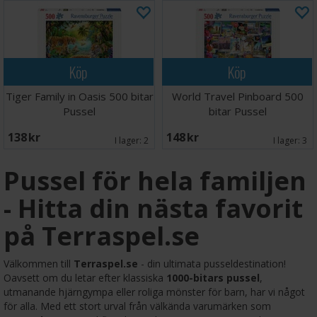
Köp
Köp
Tiger Family in Oasis 500 bitar
World Travel Pinboard 500
Pussel
bitar Pussel
138 SEK
148 SEK
I lager:
2
I lager:
3
Pussel för hela familjen
- Hitta din nästa favorit
på Terraspel.se
Välkommen till
Terraspel.se
- din ultimata pusseldestination!
Oavsett om du letar efter klassiska
1000-bitars pussel
,
utmanande hjärngympa eller roliga mönster för barn, har vi något
för alla. Med ett stort urval från välkända varumärken som