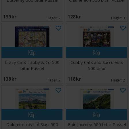
Butterfly 500 bitar Pussel
Chameleon 500 bitar Pussel
139 SEK
128 SEK
I lager:
2
I lager:
3
Köp
Köp
Crazy Cats Tabby & Co 500
Cubby Cats and Succulents
bitar Pussel
500 bitar
138 SEK
118 SEK
I lager:
2
I lager:
2
Köp
Köp
Dolomitenidyll of Siusi 500
Epic Journey 500 bitar Pussel