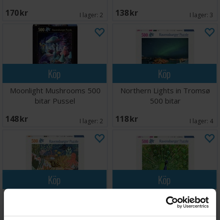
170 SEK
138 SEK
I lager:
2
I lager:
3
Köp
Köp
Moonlight Mushrooms 500
Northern Lights in Tromsø
bitar Pussel
500 bitar
148 SEK
118 SEK
I lager:
2
I lager:
4
Köp
Köp
Ocean Whimsey 500 bitar
Peacock 500 bitar Pussel
Pussel