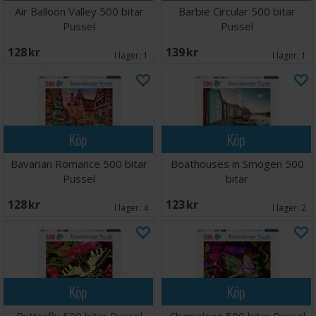
Air Balloon Valley 500 bitar
Barbie Circular 500 bitar
Pussel
Pussel
128 SEK
139 SEK
I lager:
1
I lager:
1
Köp
Köp
Bavarian Romance 500 bitar
Boathouses in Smogen 500
Pussel
bitar
128 SEK
123 SEK
I lager:
4
I lager:
2
Köp
Köp