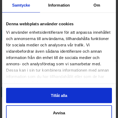
138 SEK
139 SEK
I lager:
3
I lager:
3
Samtycke
Information
Om
Denna webbplats använder cookies
Vi använder enhetsidentifierare för att anpassa innehållet
Köp
Köp
och annonserna till användarna, tillhandahålla funktioner
Pets of Palm Springs 500 bitar
Pokemon Round 500 bitar
för sociala medier och analysera vår trafik. Vi
Pussel
Pussel
vidarebefordrar även sådana identifierare och annan
information från din enhet till de sociala medier och
Väntas in:
138 SEK
118 SEK
I lager:
3
2026-08-18
annons- och analysföretag som vi samarbetar med.
Dessa kan i sin tur kombinera informationen med annan
information som du har tillhandahållit eller som de har
samlat in när du har använt deras tjänster.
Köp
Köp
Tillåt alla
Red Lionfish 500 bitar Pussel
Spikes 500 bitar Pussel
Avvisa
138 SEK
138 SEK
I lager:
1
I lager:
1