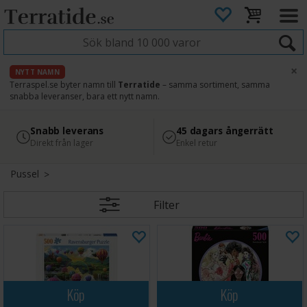
×
NYTT NAMN
Terraspel.se byter namn till
Terratide
– samma sortiment, samma
snabba leveranser, bara ett nytt namn.
4.8
Säker betalning
Snabb leverans
45 dagars ångerrätt
Läs omdömen på Google
med Svea
Direkt från lager
Enkel retur
Pussel
Filter
Köp
Köp