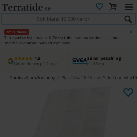
×
NYTT NAMN
Terraspel.se byter namn till
Terratide
– samma sortiment, samma
snabba leveranser, bara ett nytt namn.
4.8
Säker betalning
Snabb leverans
45 dagars ångerrätt
Läs omdömen på Google
med Svea
Direkt från lager
Enkel retur
hör
>
Samlaralbum/förvaring
>
Plastficka 18-Pocket Side Load Vit x10