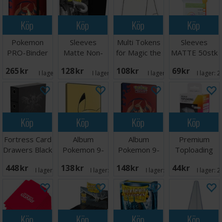
Köp
Köp
Köp
Köp
Pokemon
Sleeves
Multi Tokens
Sleeves
PRO-Binder
Matte Non-
för Magic the
MATTE 50stk
9-Pocket
Glare Black
Gathering
59x91mm
265 SEK
128 SEK
108 SEK
69 SEK
Mega Chariza
I lager:
2
I lager:
11
I lager:
10
I lager:
2
Köp
Köp
Köp
Köp
Fortress Card
Album
Album
Premium
Drawers Black
Pokemon 9-
Pokemon 9-
Toploading
Pocket
Pocket Mega
Exoshields -
448 SEK
138 SEK
148 SEK
44 SEK
Pikachu
Charizard XY
25 st
I lager:
20+
I lager:
20+
I lager:
20+
I lager:
2
Köp
Köp
Köp
Köp