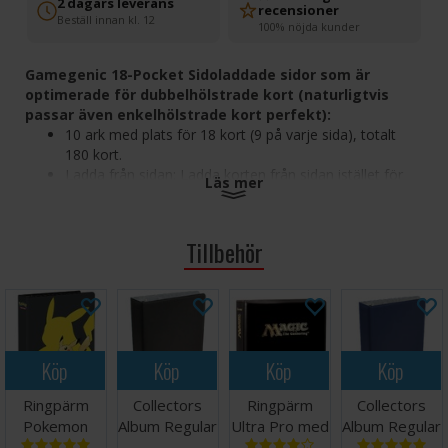
2 dagars leverans
recensioner
Beställ innan kl. 12
100% nöjda kunder
Gamegenic 18-Pocket Sidoladdade sidor som är
optimerade för dubbelhölstrade kort (naturligtvis
passar även enkelhölstrade kort perfekt):
10 ark med plats för 18 kort (9 på varje sida), totalt
180 kort.
Ladda från sidan: Ladda korten från sidan istället för
Läs mer
från toppen av pärmen. Detta minskar slitaget på
korten och minimerar risken för att korten faller ut.
Syrafri, ingen PVC!
Tillbehör
Extra förstärkta hål
Extra hög klarhet
Passar i de allra flesta ringpärmar
Tillverkad av slitstark polypropylen
Sidostorlek 237 x 290 mm
Fickstorlek (insida) 70 x 94 mm
Köp
Köp
Köp
Köp
Passar alla vanliga samlarkort i storlek 63x88 mm
(Magic, Pokemon etc)
Ringpärm
Collectors
Ringpärm
Collectors
Om du samlar på kort är detta det perfekta sättet att förvara
Pokemon
Album Regular
Ultra Pro med
Album Regular
dem, ett måste!
Pikachu
Svart
Magic Logo
Blå