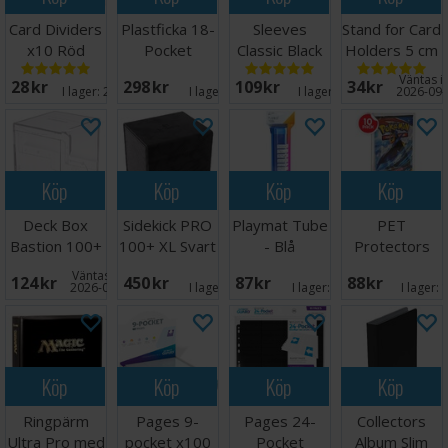
Card Dividers
Plastficka 18-
Sleeves
Stand for Card
x10 Röd
Pocket
Classic Black
Holders 5 cm
SideLoad
x100 - 63x88
- 5 st
Väntas in
28 SEK
298 SEK
109 SEK
34 SEK
Svart x 50
m/box
I lager:
20+
I lager:
4
I lager:
13
2026-09-
Köp
Köp
Köp
Köp
Deck Box
Sidekick PRO
Playmat Tube
PET
Bastion 100+
100+ XL Svart
- Blå
Protectors
XL Clear
10-Pack for
Väntas in:
124 SEK
450 SEK
87 SEK
88 SEK
Booster
2026-09-30
I lager:
6
I lager:
6
I lager:
Köp
Köp
Köp
Köp
Ringpärm
Pages 9-
Pages 24-
Collectors
Ultra Pro med
pocket x100
Pocket
Album Slim