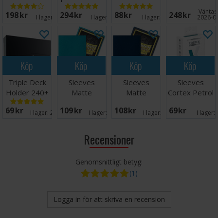
Magic Logo
Klar
QuadRow x10
Regular Svart
Väntas 
198 SEK
294 SEK
88 SEK
248 SEK
Svart
I lager:
16
I lager:
17
I lager:
9
2026-0
Köp
Köp
Köp
Köp
Triple Deck
Sleeves
Sleeves
Sleeves
Holder 240+
Matte
Matte
Cortex Petrol
Black
Turquoise
Midnight Blue
MATTE x100
69 SEK
109 SEK
108 SEK
69 SEK
x100 66x91
x100 66x91
66x91
I lager:
20+
I lager:
20+
I lager:
20+
I lager:
Recensioner
Genomsnittligt betyg:
(1)
Logga in för att skriva en recension