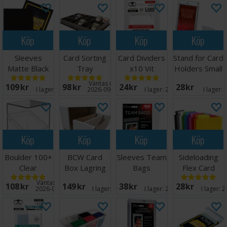
Köp
Köp
Köp
Köp
Sleeves
Card Sorting
Card Dividers
Stand for Card
Matte Black
Tray
x10 Vit
Holders Small
x100 66x91
- 5 st
Väntas in:
109 SEK
98 SEK
24 SEK
28 SEK
I lager:
20+
2026-09-30
I lager:
20+
I lager:
Köp
Köp
Köp
Köp
Boulder 100+
BCW Card
Sleeves Team
Sideloading
Clear
Box Lagring
Bags
Flex Card
Transparent
2000 kort
Resealable -
Dividers - 10
Väntas in:
108 SEK
149 SEK
38 SEK
28 SEK
100 st
st
2026-08-15
I lager:
20+
I lager:
20+
I lager:
2