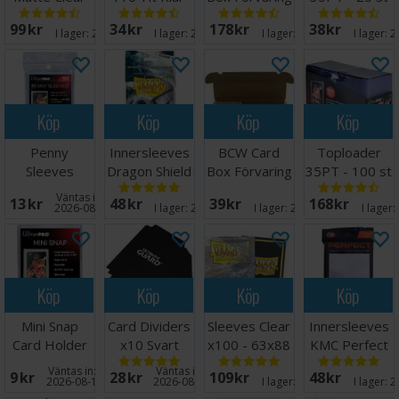
x100 - 63x88
x100 64x89
4000 kort
63,5 x 88,9
99 SEK
34 SEK
178 SEK
38 SEK
m/box
mm
I lager:
20+
I lager:
20+
I lager:
20+
I lager:
2
Köp
Köp
Köp
Köp
Penny
Innersleeves
BCW Card
Toploader
Sleeves
Dragon Shield
Box Förvaring
35PT - 100 st
63.5x89mm
Clear
1000 kort
63,5 x 88,9
Väntas in:
13 SEK
48 SEK
39 SEK
168 SEK
100 st
64x89mm
mm
2026-08-14
I lager:
20+
I lager:
20+
I lager:
Köp
Köp
Köp
Köp
Mini Snap
Card Dividers
Sleeves Clear
Innersleeves
Card Holder
x10 Svart
x100 - 63x88
KMC Perfect
m/box
Fit x100
Väntas in:
Väntas in:
9 SEK
28 SEK
109 SEK
48 SEK
64x89
2026-08-15
2026-08-27
I lager:
20+
I lager:
2