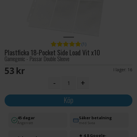
(1)
Plastficka 18-Pocket Side Load Vit x10
Gamegenic - Passar Double Sleeve
53 SEK
I lager:
16
-
+
Köp
45 dagar
Säker betalning
Ångerrätt
med Svea
★ 4.8 Google-