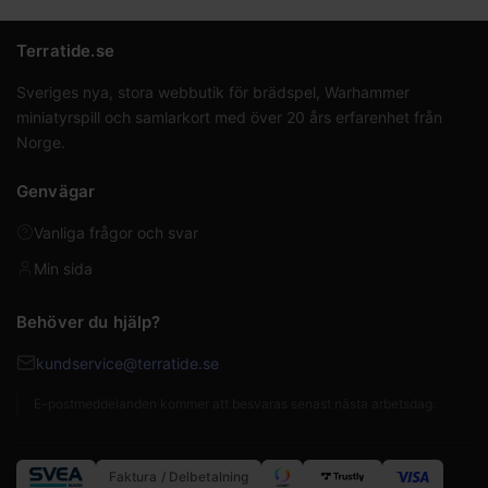
Terratide.se
Sveriges nya, stora webbutik för brädspel, Warhammer
miniatyrspill och samlarkort med över 20 års erfarenhet från
Norge.
Genvägar
Vanliga frågor och svar
Min sida
Behöver du hjälp?
kundservice@terratide.se
E-postmeddelanden kommer att besvaras senast nästa arbetsdag.
Faktura / Delbetalning