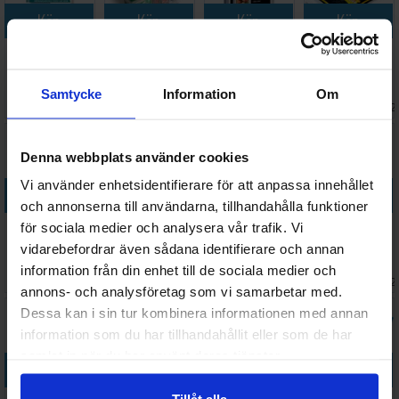
Köp
Köp
Köp
Köp
Precise-Fit
Stack n Safe
Toploader
Innersleeves
Standard
Card Box 480
Single Screw
Clar m/flipp
Clear x100
Ultimate
Screwdown
63x88
Samtycke
Information
Om
44 SEK
148 SEK
23 SEK
68 SEK
64x89
Guard
Holder
I lager:
20+
I lager:
20+
I lager:
20+
I lager:
2
Denna webbplats använder cookies
Vi använder enhetsidentifierare för att anpassa innehållet
Köp
Köp
Köp
Köp
och annonserna till användarna, tillhandahålla funktioner
Plastficka 9-
Zipfolio
Sleeves
Boulder 60+
för sociala medier och analysera vår trafik. Vi
pocket
Xenoskin 24-
Matte Forest
Clear
vidarebefordrar även sådana identifierare och annan
UltraPro
Pocket Svart
Green x100
information från din enhet till de sociala medier och
Väntas in:
259 SEK
388 SEK
109 SEK
88 SEK
Silver X100
66x91
2026-08-15
I lager:
8
I lager:
2
I lager:
2
annons- och analysföretag som vi samarbetar med.
Dessa kan i sin tur kombinera informationen med annan
information som du har tillhandahållit eller som de har
samlat in när du har använt deras tjänster.
Köp
Köp
Köp
Köp
Tillåt alla