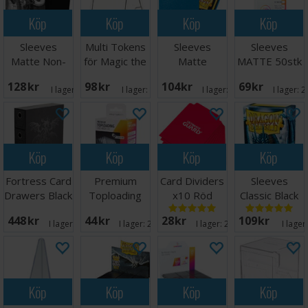
Köp
Köp
Köp
Köp
Sleeves
Multi Tokens
Sleeves
Sleeves
Matte Non-
för Magic the
Matte
MATTE 50stk
Glare Black
Gathering
Sapphire x100
59x91mm
128 SEK
98 SEK
104 SEK
69 SEK
66x91
I lager:
11
I lager:
10
I lager:
20+
I lager:
2
Köp
Köp
Köp
Köp
Fortress Card
Premium
Card Dividers
Sleeves
Drawers Black
Toploading
x10 Röd
Classic Black
Exoshields -
x100 - 63x88
448 SEK
44 SEK
28 SEK
109 SEK
25 st
m/box
I lager:
20+
I lager:
20+
I lager:
20+
I lager
Köp
Köp
Köp
Köp