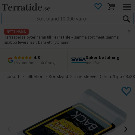
×
NYTT NAMN
Terraspel.se byter namn till
Terratide
– samma sortiment, samma
snabba leveranser, bara ett nytt namn.
4.8
Säker betalning
Snabb leverans
45 dagars ångerrätt
Läs omdömen på Google
med Svea
Direkt från lager
Enkel retur
Samlarkort
>
Tillbehör
>
Kortskydd
>
Innersleeves Clar m/flipp 63x88