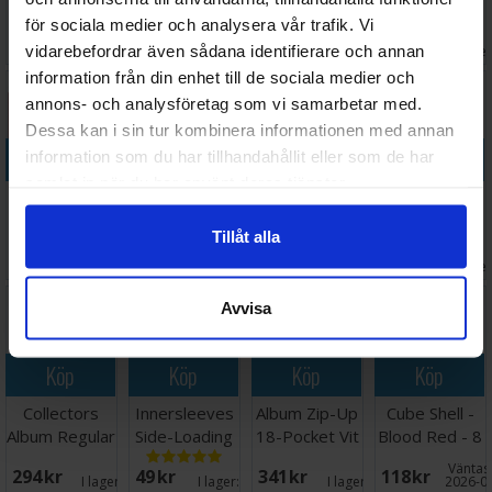
Clear
Game Value
Side-Loading
Pokemon
för sociala medier och analysera vår trafik. Vi
Pack 66x91
Clear 64x89
Pikachu
88 SEK
149 SEK
44 SEK
186 SEK
x200
vidarebefordrar även sådana identifierare och annan
I lager:
20+
I lager:
6
I lager:
20+
I lage
information från din enhet till de sociala medier och
annons- och analysföretag som vi samarbetar med.
Dessa kan i sin tur kombinera informationen med annan
Köp
Köp
Köp
Köp
information som du har tillhandahållit eller som de har
samlat in när du har använt deras tjänster.
Sleeves
Magic
Card Covers
FlexXfolio 18-
Matte Blood
DeckProtector
Toploading -
Pocket Svart
Tillåt alla
Red x100
Sleeves Mana
35 pt
118 SEK
144 SEK
44 SEK
148 SEK
66x91
Classic
I lager:
20+
I lager:
20+
I lager:
20+
I lage
Avvisa
Köp
Köp
Köp
Köp
Collectors
Innersleeves
Album Zip-Up
Cube Shell -
Album Regular
Side-Loading
18-Pocket Vit
Blood Red - 8
Svart
Clear 63x88
st
Väntas 
294 SEK
49 SEK
341 SEK
118 SEK
I lager:
18
I lager:
1
I lager:
12
2026-0