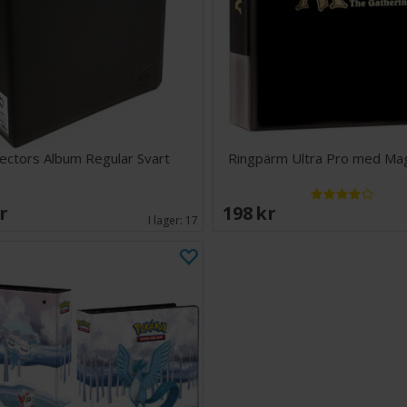
måste!
50 plastark med 1
Passar de flest
Plastsidorna har
lectors Album Regular Svart
Ringpärm Ultra Pro med Ma
SEK
198 SEK
I lager:
17