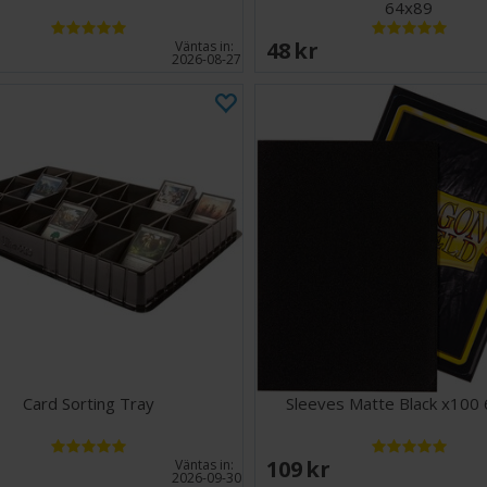
64x89
EK
48 SEK
Väntas in:
2026-08-27
Card Sorting Tray
Sleeves Matte Black x100
EK
109 SEK
Väntas in:
2026-09-30