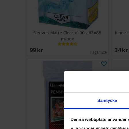
Sleeves Matte Clear x100 - 63x88
Inners
m/box
99 SEK
34 S
I lager:
20+
Samtycke
Denna webbplats använder 
Vi använder enhetsidentifierar