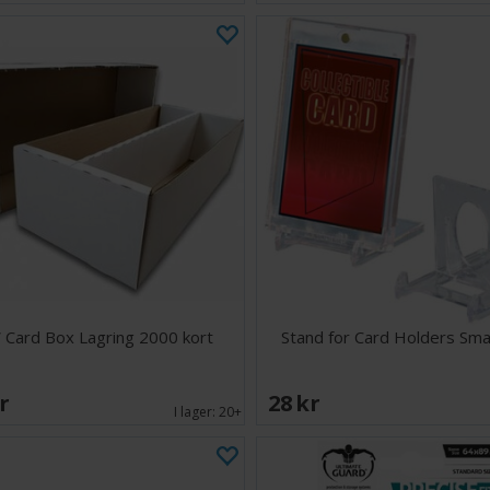
Card Box Lagring 2000 kort
Stand for Card Holders Small
SEK
28 SEK
I lager:
20+