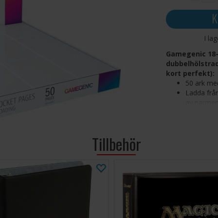
K
I la
Gamegenic 18-
dubbelhölstrad
kort perfekt):
50 ark med
Ladda från
av pärmen.
för att ko
Syrafri, i
Extra förs
Tillbehör
Extra hög 
Passar i d
Tillverkad
Sidostorl
Fickstorle
Passar all
Pokemon 
Om du samlar på 