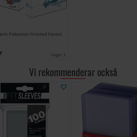
ärm Pokemon Frosted Forest
SEK
I lager:
3
Vi rekommenderar också