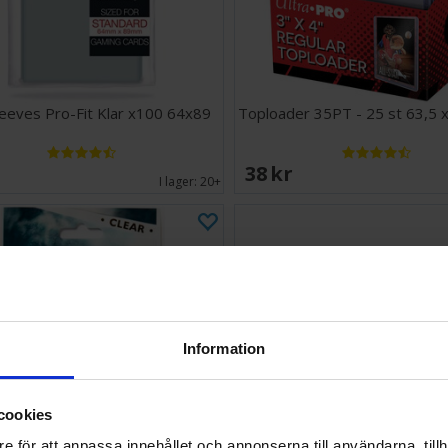
leeves Pro-Fit Klar x100 64x89
Toploader 35PT - 25 st 63,5 
EK
38 SEK
I lager:
20+
Information
cookies
e för att anpassa innehållet och annonserna till användarna, tillh