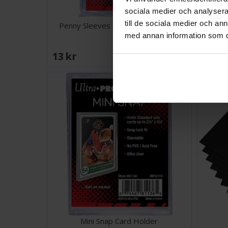
sociala medier och analysera 
till de sociala medier och a
Penny Sleeves 63.5x89mm 100 st
Inne
med annan information som du 
13 SEK
48 S
Väntas in:
2026-08-14
Mini Snap Card Holder