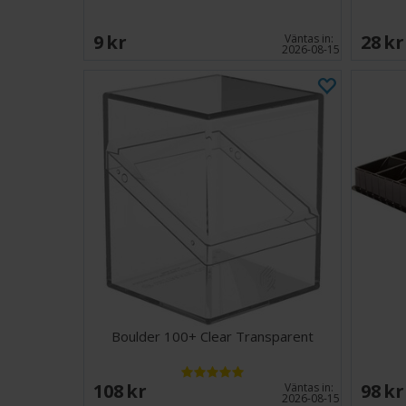
9 SEK
28 S
Väntas in:
2026-08-15
Boulder 100+ Clear Transparent
108 SEK
98 S
Väntas in:
2026-08-15