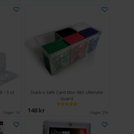
 - 5 st
Stack n Safe Card Box 480 Ultimate
Guard
148 SEK
I lager:
14
I lager:
20+