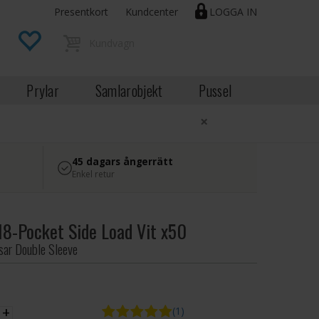
Presentkort
Kundcenter
LOGGA IN
Prylar
Samlarobjekt
Pussel
×
45 dagars ångerrätt
Enkel retur
18-Pocket Side Load Vit x50
sar Double Sleeve
EK
+
(1)