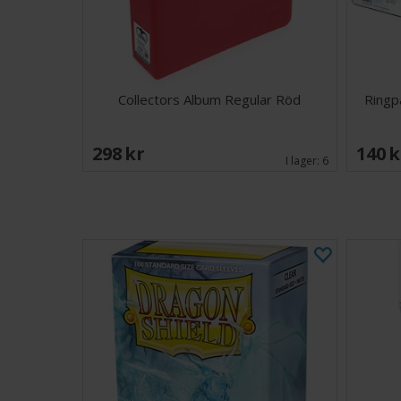
Collectors Album Regular Röd
Ringp
298 SEK
140 
I lager:
6