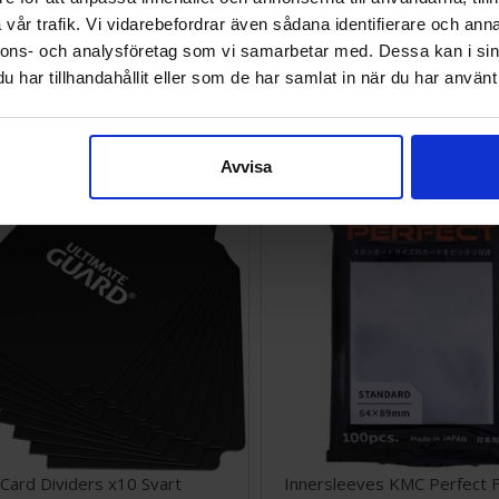
vår trafik. Vi vidarebefordrar även sådana identifierare och anna
nnons- och analysföretag som vi samarbetar med. Dessa kan i sin
rsleeves Dragon Shield Clear
BCW Card Box Förvaring 10
64x89mm
har tillhandahållit eller som de har samlat in när du har använt 
EK
39 SEK
I lager:
20+
Avvisa
Card Dividers x10 Svart
Innersleeves KMC Perfect F