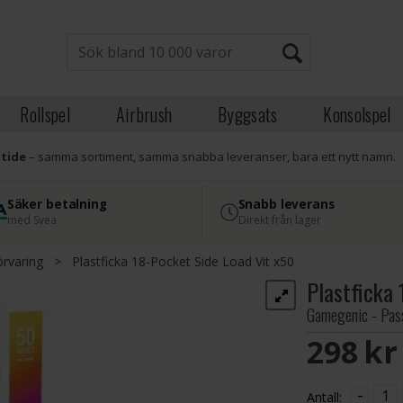
Rollspel
Airbrush
Byggsats
Konsolspel
atide
– samma sortiment, samma snabba leveranser, bara ett nytt namn.
Säker betalning
Snabb leverans
med Svea
Direkt från lager
rvaring
>
Plastficka 18-Pocket Side Load Vit x50
Plastficka 
Gamegenic - Pas
298 S
-
Antall: