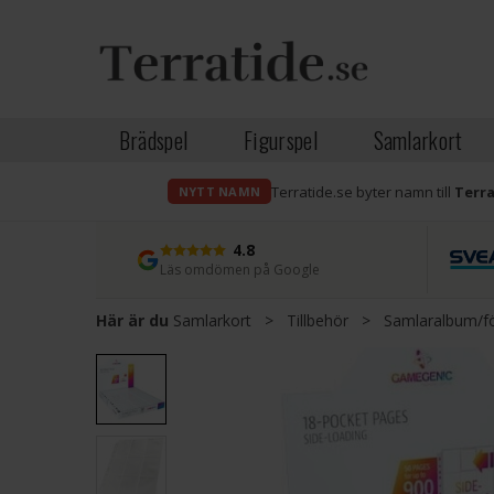
Brädspel
Figurspel
Samlarkort
Terratide.se byter namn till
Terr
NYTT NAMN
4.8
Läs omdömen på Google
Här är du
Samlarkort
>
Tillbehör
>
Samlaralbum/fö