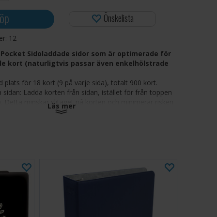
öp
Önskelista
ger:
12
Pocket Sidoladdade sidor som är optimerade för
e kort (naturligtvis passar även enkelhölstrade
 plats för 18 kort (9 på varje sida), totalt 900 kort.
 sidan: Ladda korten från sidan, istället för från toppen
 Detta minskar slitaget på korten och minimerar risken
Läs mer
rten ramlar ut.
ngen PVC!
tärkta hål
klarhet
e allra flesta ringpärmar
 av slitstark polypropylen
ek 237 x 290 mm
k (insida) 70 x 94 mm
a vanliga samlarkort i storlek 63x88 mm (Magic,
etc)
kort är detta det perfekta sättet att förvara dem, ett