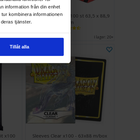
n information från din enhet
 tur kombinera informationen
00 kort
Toploader 35PT - 100 st 63,5 x 88,9
mm
deras tjänster.
168 SEK
I lager:
20+
I lager:
20+
Tillåt alla
it x100
Sleeves Clear x100 - 63x88 m/box