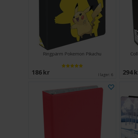
Ringpärm Pokemon Pikachu
Col
186 SEK
294 
I lager:
6