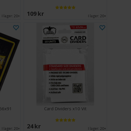
109 SEK
I lager:
20+
I lager:
20+
 66x91
Card Dividers x10 Vit
24 SEK
I lager:
20+
I lager:
20+