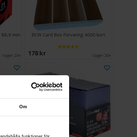
x 88,9 mm
BCW Card Box Förvaring 4000 kort
178 SEK
I lager:
20+
I lager:
20+
Om
andahålla funktioner för