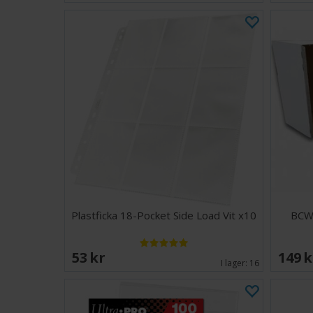
Plastficka 18-Pocket Side Load Vit x10
BCW 
53 SEK
149 
I lager:
16