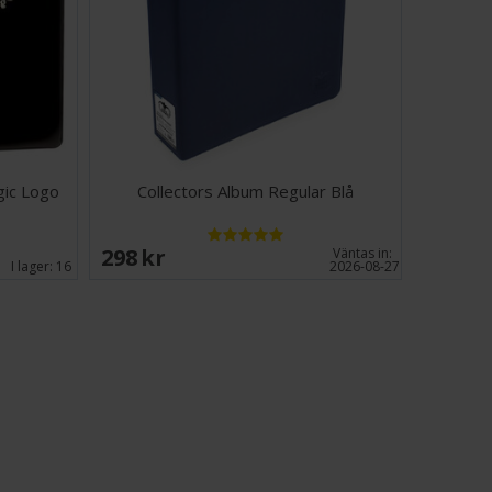
8 (9 på varje sida) fickor att sätta i en ringpärm.
a typer av samlarkort som Magic, Pokemon etc.
 11 hål och passar de flesta typer av ringpärmar.
gic Logo
Collectors Album Regular Blå
298 SEK
Väntas in:
I lager:
16
2026-08-27