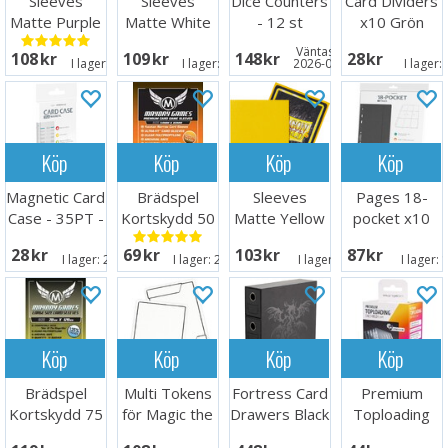
Sleeves
Sleeves
Dice Counters
Card Dividers
Matte Purple
Matte White
- 12 st
x10 Grön
x100 66x91
x100 66x91
(Röd/Grön)
Väntas in:
108 SEK
109 SEK
148 SEK
28 SEK
I lager:
20+
I lager:
20+
2026-09-30
I lager:
Köp
Köp
Köp
Köp
Magnetic Card
Brädspel
Sleeves
Pages 18-
Case - 35PT -
Kortskydd 50
Matte Yellow
pocket x10
1 st
st 54x80
x100 66x91
Grå
28 SEK
69 SEK
103 SEK
87 SEK
I lager:
20+
I lager:
20+
I lager:
13
I lager:
Köp
Köp
Köp
Köp
Brädspel
Multi Tokens
Fortress Card
Premium
Kortskydd 75
för Magic the
Drawers Black
Toploading
st 70x120
Gathering
Exoshields -