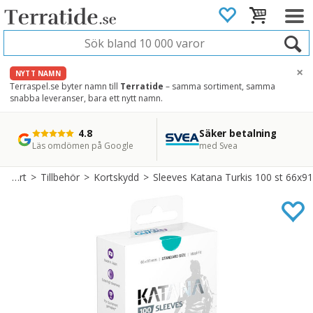
×
NYTT NAMN
Terraspel.se byter namn till
Terratide
– samma sortiment, samma
snabba leveranser, bara ett nytt namn.
4.8
Säker betalning
Snabb leverans
45 dagars ångerrätt
Läs omdömen på Google
med Svea
Direkt från lager
Enkel retur
Samlarkort
>
Tillbehör
>
Kortskydd
>
Sleeves Katana Turkis 100 st 66x91