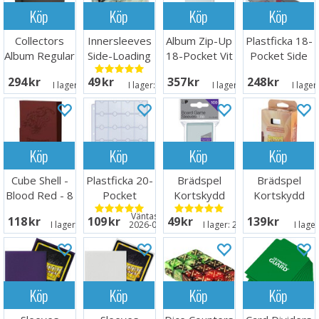
Köp
Köp
Köp
Köp
Collectors
Innersleeves
Album Zip-Up
Plastficka 18-
Album Regular
Side-Loading
18-Pocket Vit
Pocket Side
Svart
Clear 63x88
Load Svart
294 SEK
49 SEK
357 SEK
248 SEK
x50
I lager:
18
I lager:
1
I lager:
12
I lager
Köp
Köp
Köp
Köp
Cube Shell -
Plastficka 20-
Brädspel
Brädspel
Blood Red - 8
Pocket
Kortskydd
Kortskydd
st
Coins+Tokens
100 st
100 st
Väntas in:
118 SEK
109 SEK
49 SEK
139 SEK
10st
44x68mm
70x120
I lager:
20+
2026-08-27
I lager:
20+
I lage
Köp
Köp
Köp
Köp