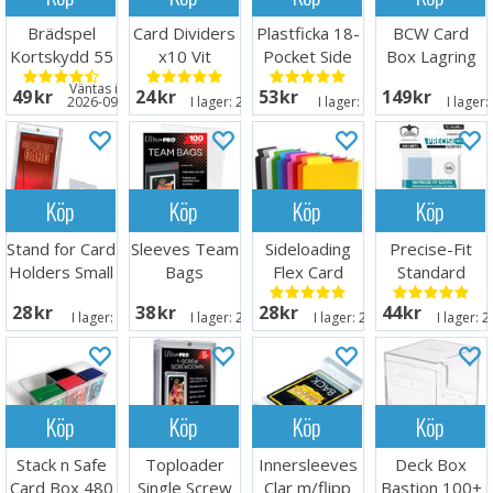
Brädspel
Card Dividers
Plastficka 18-
BCW Card
Kortskydd 55
x10 Vit
Pocket Side
Box Lagring
st 45x68mm
Load Vit x10
2000 kort
Väntas in:
49 SEK
24 SEK
53 SEK
149 SEK
2026-09-30
I lager:
20+
I lager:
16
I lager:
Köp
Köp
Köp
Köp
Stand for Card
Sleeves Team
Sideloading
Precise-Fit
Holders Small
Bags
Flex Card
Standard
- 5 st
Resealable -
Dividers - 10
Clear x100
28 SEK
38 SEK
28 SEK
44 SEK
100 st
st
64x89
I lager:
15
I lager:
20+
I lager:
20+
I lager:
2
Köp
Köp
Köp
Köp
Stack n Safe
Toploader
Innersleeves
Deck Box
Card Box 480
Single Screw
Clar m/flipp
Bastion 100+