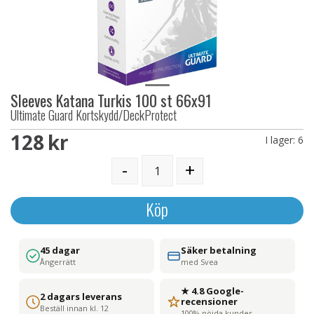
Sleeves Katana Turkis 100 st 66x91
Ultimate Guard Kortskydd/DeckProtect
128 SEK
I lager:
6
-
+
Köp
45 dagar
Säker betalning
Ångerrätt
med Svea
★ 4.8 Google-
2 dagars leverans
recensioner
Beställ innan kl. 12
100% nöjda kunder