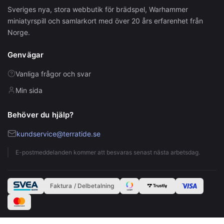
Sveriges nya, stora webbutik för brädspel, Warhammer
miniatyrspill och samlarkort med över 20 års erfarenhet från
Norge.
Genvägar
Vanliga frågor och svar
Min sida
Behöver du hjälp?
kundservice@terratide.se
E-postmeddelanden kommer att besvaras senast nästa arbetsdag.
Faktura / Delbetalning