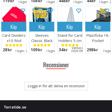
119 SEK
108 SEK
448 SEK
44 SEK
25 st
I lager:
17
I lager:
10
I lager:
20+
I lager:
2
Köp
Köp
Köp
Köp
Card Dividers
Sleeves
Stand for Card
Plastficka 18-
x10 Röd
Classic Black
Holders 5 cm
Pocket
x100 - 63x88
- 5 st
SideLoad
Väntas in:
28 SEK
109 SEK
34 SEK
298 SEK
m/box
Svart x 50
I lager:
20+
I lager:
13
2026-09-30
I lage
Recensioner
Logga in för att skriva en recension
Terratide.se