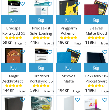
Köp
Köp
Köp
Köp
Brädspel
Precise-Fit
Ringpärm
Sleeves
Kortskydd 55
Side-Loading
Pokemon
Matte Blood
st 70x120
Clear 64x89
Pikachu
Red x100
59 SEK
44 SEK
186 SEK
118 SEK
66x91
I lager:
20+
I lager:
20+
I lager:
6
I lager:
Köp
Köp
Köp
Köp
Magic
Brädspel
Sleeves
FlexXfolio 18-
DeckProtector
Kortskydd 55
Matte
Pocket Svart
Sleeves Mana
st 80x120
Sapphire x100
144 SEK
59 SEK
104 SEK
148 SEK
Classic
66x91
I lager:
20+
I lager:
20+
I lager:
16
I lage