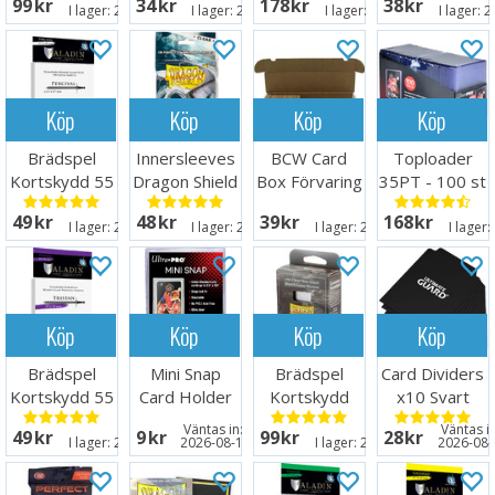
99 SEK
34 SEK
178 SEK
38 SEK
m/box
mm
I lager:
20+
I lager:
20+
I lager:
20+
I lager:
2
Köp
Köp
Köp
Köp
Brädspel
Innersleeves
BCW Card
Toploader
Kortskydd 55
Dragon Shield
Box Förvaring
35PT - 100 st
st 63.5x89
Clear
1000 kort
63,5 x 88,9
49 SEK
48 SEK
39 SEK
168 SEK
64x89mm
mm
I lager:
20+
I lager:
20+
I lager:
20+
I lager:
Köp
Köp
Köp
Köp
Brädspel
Mini Snap
Brädspel
Card Dividers
Kortskydd 55
Card Holder
Kortskydd
x10 Svart
st 59x92
100 st 63x88
Väntas in:
Väntas in
49 SEK
9 SEK
99 SEK
28 SEK
I lager:
20+
2026-08-15
I lager:
20+
2026-08-