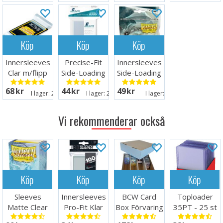
Köp
Köp
Köp
Innersleeves
Precise-Fit
Innersleeves
Clar m/flipp
Side-Loading
Side-Loading
63x88
Clear 64x89
Clear 63x88
68 SEK
44 SEK
49 SEK
I lager:
20+
I lager:
20+
I lager:
1
Vi rekommenderar också
Köp
Köp
Köp
Köp
Sleeves
Innersleeves
BCW Card
Toploader
Matte Clear
Pro-Fit Klar
Box Förvaring
35PT - 25 st
x100 - 63x88
x100 64x89
4000 kort
63,5 x 88,9