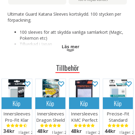
Ultimate Guard Katana Sleeves kortskydd. 100 stycken per
förpackning.
100 sleeves för att skydda vanliga samlarkort (Magic,
Pokemon etc)
Tillverkad i Japan
Läs mer
Extra klar framsida
Helt ogenomskinlig baksida
Avsedd för turneringsspel
Tillbehör
Extra lång livslängd och hållbarhet
Perfekt för blandningsspel
Syrafri, PVC-fri
Storlek: 66 x 91 mm 66 x 91 mm
Köp
Köp
Köp
Köp
Ultimate Guard Katana-ärmar standardstorlek turkos (100)
Innersleeves
Innersleeves
Innersleeves
Precise-Fit
Pro-Fit Klar
Dragon Shield
KMC Perfect
Standard
x100 64x89
Clear
Fit x100
Clear x100
34 SEK
48 SEK
48 SEK
44 SEK
64x89mm
64x89
64x89
I lager:
20+
I lager:
20+
I lager:
20+
I lager:
2