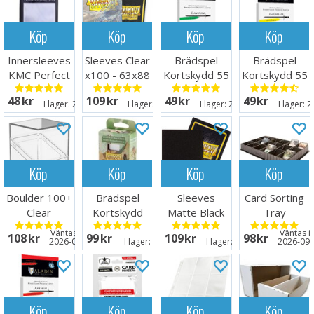
Köp
Köp
Köp
Köp
Innersleeves
Sleeves Clear
Brädspel
Brädspel
KMC Perfect
x100 - 63x88
Kortskydd 55
Kortskydd 55
Fit x100
m/box
st 57x89
st 41x63
48 SEK
109 SEK
49 SEK
49 SEK
64x89
I lager:
20+
I lager:
20+
I lager:
20+
I lager:
2
Köp
Köp
Köp
Köp
Boulder 100+
Brädspel
Sleeves
Card Sorting
Clear
Kortskydd
Matte Black
Tray
Transparent
100 st 57x89
x100 66x91
Väntas in:
Väntas in
108 SEK
99 SEK
109 SEK
98 SEK
2026-08-15
I lager:
10
I lager:
20+
2026-09-
Köp
Köp
Köp
Köp