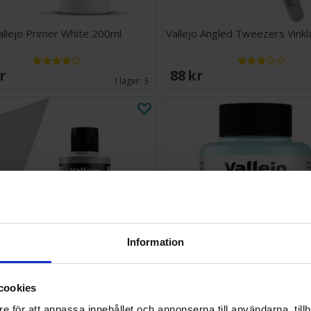
allejo Primer White 200ml
Vallejo Angled Tweezers Vinkl
SEK
88 SEK
I lager:
3
Information
cookies
allejo Primer Grey 200ml
Vallejo Brush Restorer 
e för att anpassa innehållet och annonserna till användarna, tillh