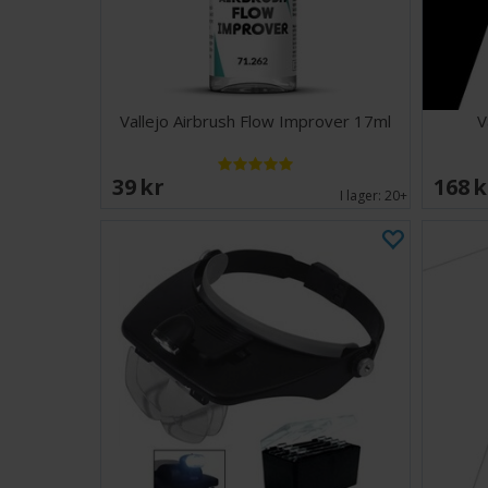
Vallejo Airbrush Flow Improver 17ml
V
39 SEK
168 
I lager:
20+