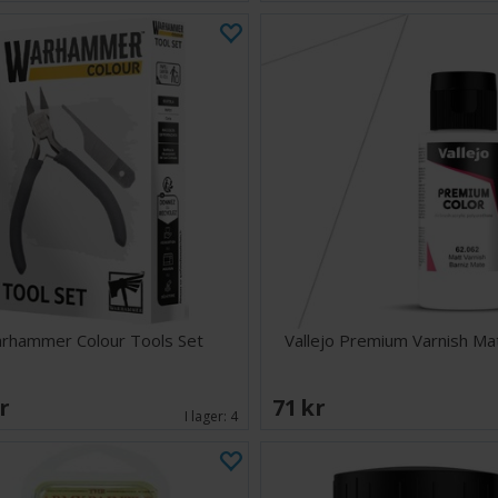
rhammer Colour Tools Set
Vallejo Premium Varnish Ma
SEK
71 SEK
I lager:
4