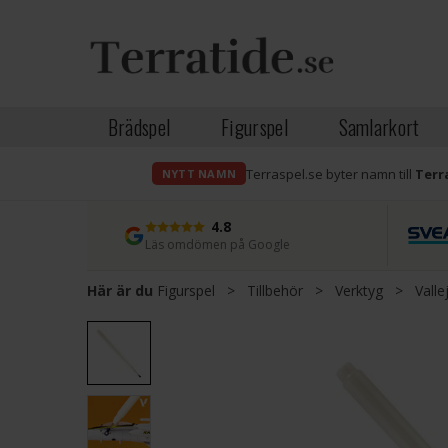
Brädspel
Figurspel
Samlarkort
Terraspel.se byter namn till
Terr
NYTT NAMN
4.8
Läs omdömen på Google
Här är du
Figurspel
>
Tillbehör
>
Verktyg
>
Valle