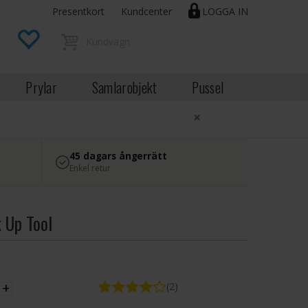
Presentkort
Kundcenter
LOGGA IN
Prylar
Samlarobjekt
Pussel
×
45 dagars ångerrätt
Enkel retur
k Up Tool
EK
+
(2)