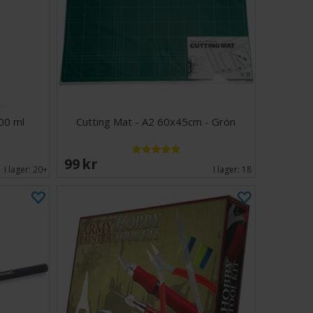
200 ml
Cutting Mat - A2 60x45cm - Grön
99 SEK
I lager:
20+
I lager:
18