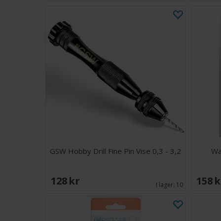
GSW Hobby Drill Fine Pin Vise 0,3 - 3,2
Wa
128 SEK
158 
I lager:
10