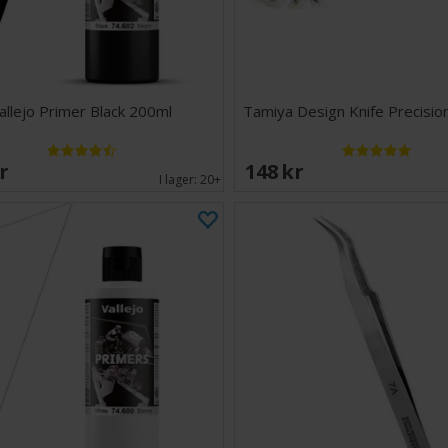
allejo Primer Black 200ml
Tamiya Design Knife Precision
SEK
148 SEK
I lager:
20+