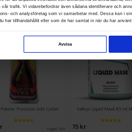
vår trafik. Vi vidarebefordrar även sådana identifierare och anna
SEK
58 SEK
Väntas in:
nnons- och analysföretag som vi samarbetar med. Dessa kan i sin
2026-08-27
har tillhandahållit eller som de har samlat in när du har använt 
Avvisa
Painter Precision Side Cutter
Vallejo Liquid Mask 85 ml 
SEK
75 SEK
I lager:
20+