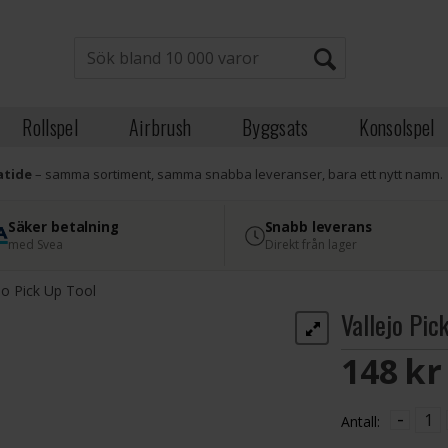
Rollspel
Airbrush
Byggsats
Konsolspel
atide
– samma sortiment, samma snabba leveranser, bara ett nytt namn.
Säker betalning
Snabb leverans
med Svea
Direkt från lager
jo Pick Up Tool
Vallejo Pic
148 S
-
Antall: