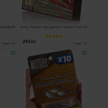
sskalpell
Army Painter Wargames Hobby Tool Kit
294 SEK
I lager:
20+
I lager:
12