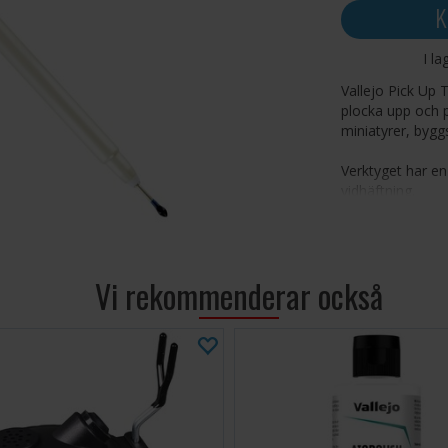
K
I la
Vallejo Pick Up 
plocka upp och p
miniatyrer, bygg
Verktyget har en
vidhäftning.
Vi rekommenderar också