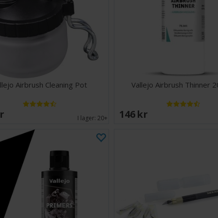
llejo Airbrush Cleaning Pot
Vallejo Airbrush Thinner 
SEK
146 SEK
I lager:
20+