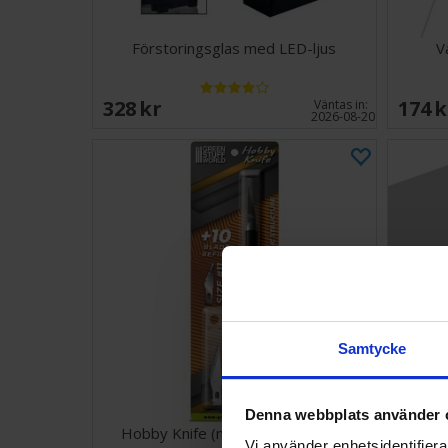
Förstoringsglas med LED-ljus
V
328 SEK
174 
Väntas in:
2026-08-20
Samtycke
Denna webbplats använder 
Hobby Knife (med 10 extra blad)
V
Vi använder enhetsidentifierar