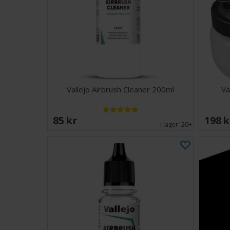
Vallejo Airbrush Cleaner 200ml
Va
85 SEK
198 
I lager:
20+