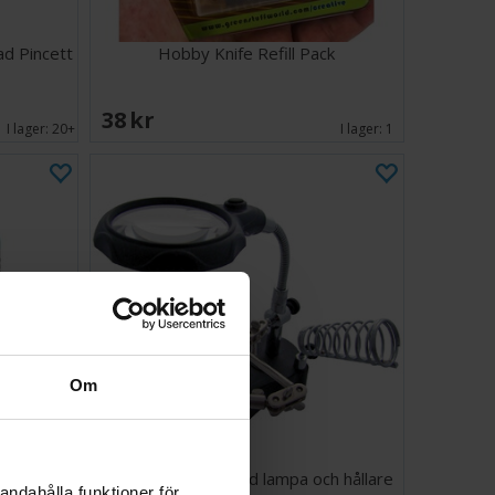
ad Pincett
Hobby Knife Refill Pack
38 SEK
I lager:
20+
I lager:
1
Om
85ml
Förstoringsglas med lampa och hållare
andahålla funktioner för