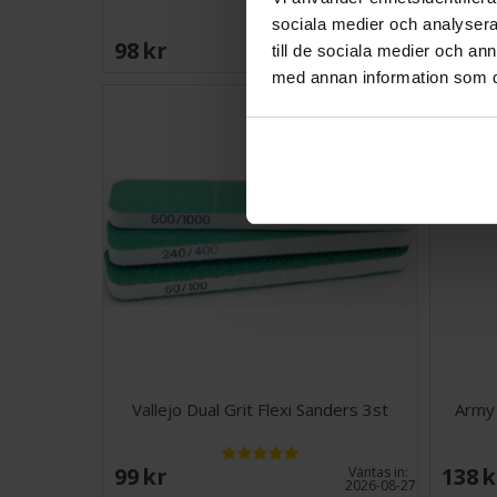
sociala medier och analysera 
98 SEK
160 
till de sociala medier och a
I lager:
5
med annan information som du 
Vallejo Dual Grit Flexi Sanders 3st
Army 
99 SEK
138 
Väntas in:
2026-08-27