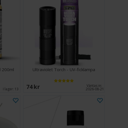
d 200ml
Ultraviolet Torch - UV-ficklampa
74 SEK
Väntas in:
I lager:
13
2026-08-21