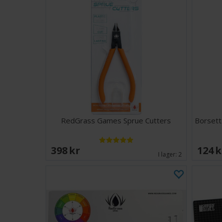
RedGrass Games Sprue Cutters
Borsett
398 SEK
124 
I lager:
2