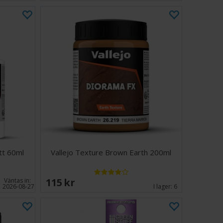
tt 60ml
Vallejo Texture Brown Earth 200ml
115 SEK
Väntas in:
2026-08-27
I lager:
6