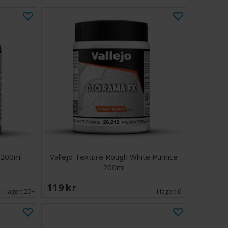
 200ml
Vallejo Texture Rough White Pumice
200ml
119 SEK
I lager:
20+
I lager:
6