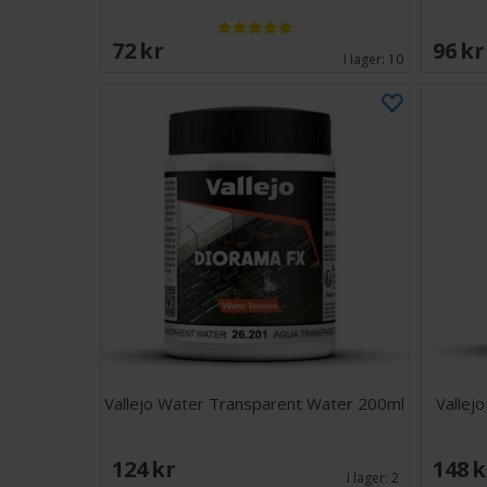
72 SEK
96 S
I lager:
10
Vallejo Water Transparent Water 200ml
Vallej
124 SEK
148 
I lager:
2