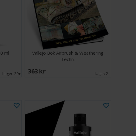
60 ml
Vallejo Bok Airbrush & Weathering
Techn.
363 SEK
I lager:
20+
I lager:
2