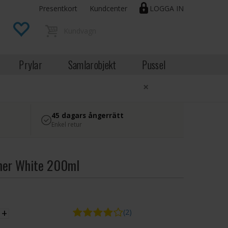
Presentkort
Kundcenter
LOGGA IN
Prylar
Samlarobjekt
Pussel
×
45 dagars ångerrätt
Enkel retur
imer White 200ml
EK
+
(2)