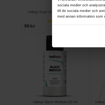
sociala medier och analysera 
till de sociala medier och a
Vallejo Dual Grit Flexi Sanders 3st
Valle
med annan information som du 
99 SEK
115 
Väntas in:
2026-08-27
Vallejo Glaze Medium 60 ml
Valle