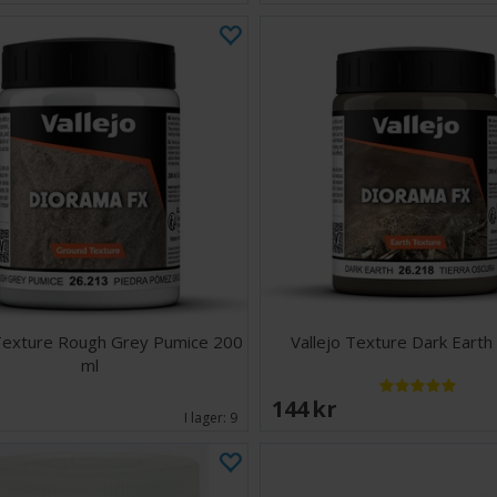
 Texture Rough Grey Pumice 200
Vallejo Texture Dark Earth
ml
EK
144 SEK
I lager:
9