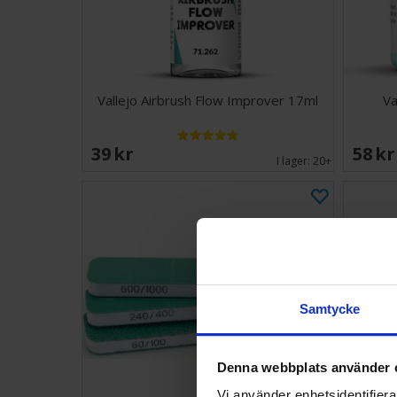
Vallejo Airbrush Flow Improver 17ml
Va
39 SEK
58 S
I lager:
20+
Samtycke
Denna webbplats använder 
Vi använder enhetsidentifierar