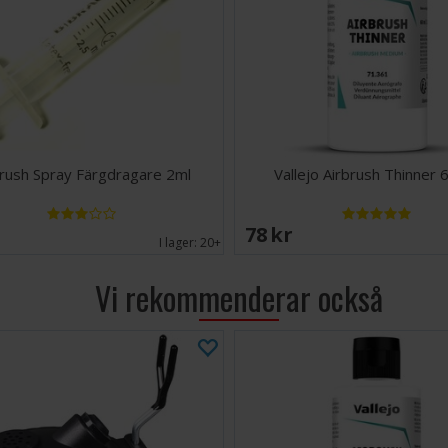
brush Spray Färgdragare 2ml
Vallejo Airbrush Thinner 
EK
78 SEK
I lager:
20+
Vi rekommenderar också