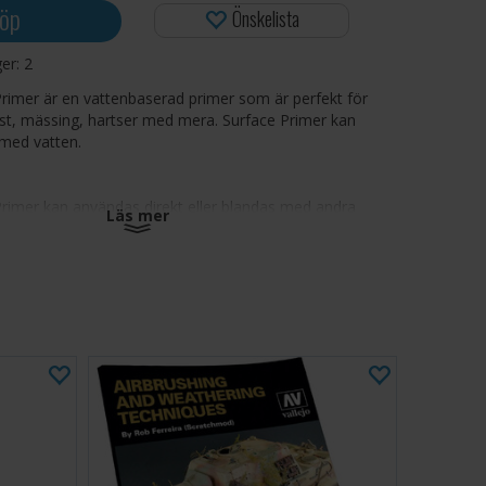
öp
Önskelista
ger:
2
Primer är en vattenbaserad primer som är perfekt för
ast, mässing, hartser med mera. Surface Primer kan
 med vatten.
Primer kan användas direkt eller blandas med andra
Läs mer
r som lack, medium och så vidare. Det är inte
tt blanda Vallejo Surface Primer med
medel. Applicera med airbrush eller pensel. Vallejo
har en matt finish med suverän hårdhet och
ch döljer inga detaljer!