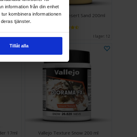
n information från din enhet
 tur kombinera informationen
tt 60ml
Vallejo Texture Desert Sand 200ml
deras tjänster.
124 SEK
Väntas in:
2026-08-27
I lager:
12
Tillåt alla
der 17ml
Vallejo Texture Snow 200 ml