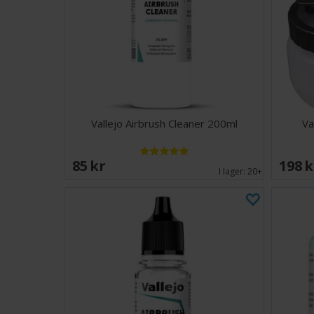
Vallejo Airbrush Cleaner 200ml
Va
85 SEK
198 
I lager:
20+