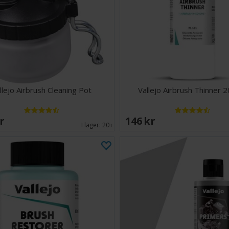
llejo Airbrush Cleaning Pot
Vallejo Airbrush Thinner 
SEK
146 SEK
I lager:
20+