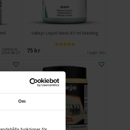
0ml
Vallejo Liquid Mask 85 ml Masking
75 SEK
Väntas in:
2026-08-27
I lager:
20+
Om
andahålla funktioner för