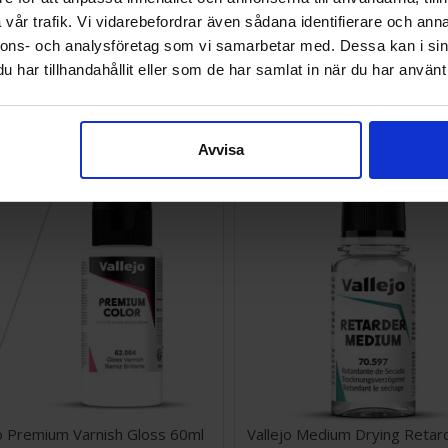
vår trafik. Vi vidarebefordrar även sådana identifierare och anna
nnons- och analysföretag som vi samarbetar med. Dessa kan i sin
jo Texture Brown Earth 200ml
Vallejo Premium Varnish Ma
har tillhandahållit eller som de har samlat in när du har använt 
SEK
71 SEK
I lager:
5
Avvisa
jo Premium Varnish Gloss 60ml
Vallejo Medium Drying Retar