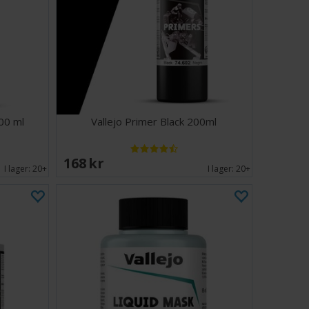
200 ml
Vallejo Primer Black 200ml
168 SEK
I lager:
20+
I lager:
20+