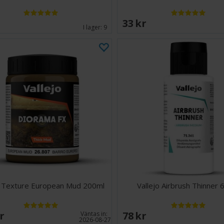
EK
33 SEK
I lager:
9
o Texture European Mud 200ml
Vallejo Airbrush Thinner 
SEK
78 SEK
Väntas in:
2026-08-27