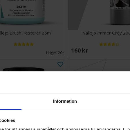
llejo Brush Restorer 85ml
Vallejo Primer Grey 20
EK
160 SEK
I lager:
20+
Information
cookies
e för att anpassa innehållet och annonserna till användarna, tillh