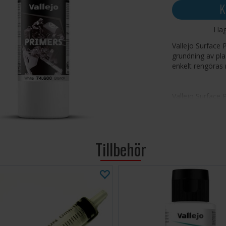
K
I la
Vallejo Surface 
grundning av pl
enkelt rengöras
Vallejo Surface 
tilläggsprodukte
rekommenderat a
alkohol/lösnings
Surface Primer 
Tillbehör
motståndskraft o