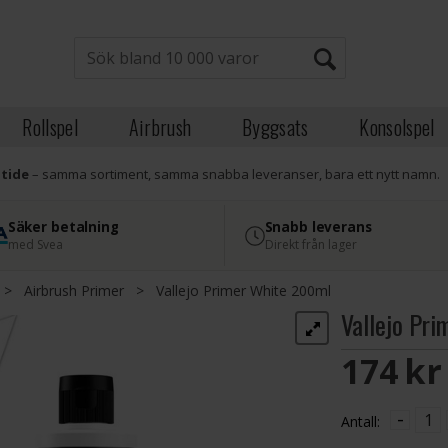
Rollspel
Airbrush
Byggsats
Konsolspel
atide
– samma sortiment, samma snabba leveranser, bara ett nytt namn.
Säker betalning
Snabb leverans
med Svea
Direkt från lager
>
Airbrush Primer
>
Vallejo Primer White 200ml
Vallejo Pr
174 S
-
Antall: