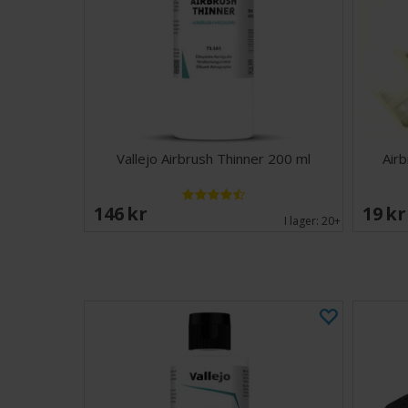
Vallejo Airbrush Thinner 200 ml
Air
146 SEK
19 S
I lager:
20+