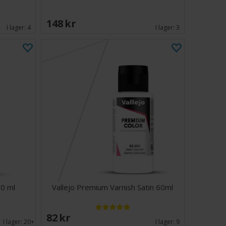
148 SEK
I lager:
4
I lager:
3
60 ml
Vallejo Premium Varnish Satin 60ml
82 SEK
I lager:
20+
I lager:
9