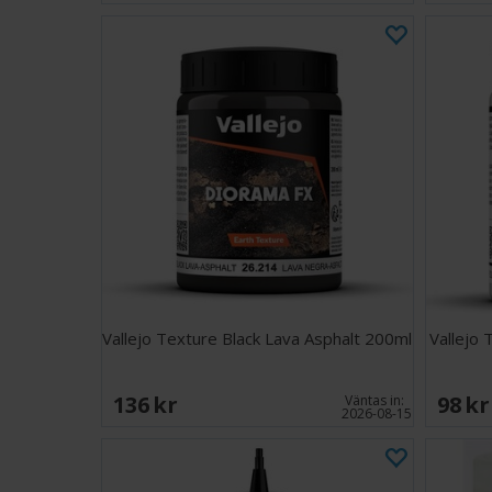
Vallejo Texture Black Lava Asphalt 200ml
Vallejo
136 SEK
98 S
Väntas in:
2026-08-15