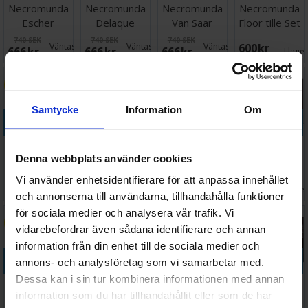
Necromunda
Necromunda
Necromunda
Necromunda
Escher
Delaque
Van Saar
Floor tille Set
Underhive
Underhive
Underhive
Zone Mortalis
740 SEK
740 SEK
740 SEK
Väntas in:
Väntas in:
Väntas in:
600 SEK
666 SEK
666 SEK
666 SEK
Crew
Crew
Crew
I lage
2026-08-14
2026-08-14
2026-08-14
10%
Samtycke
Information
Om
Köp
Köp
Köp
Köp
Necromunda
Necromunda
Necromunda
Necromunda
Denna webbplats använder cookies
Cawdor
Dice Set
Goliath
Ash Wastes
Underhive
Weapons &
Nomads War
740 SEK
Vi använder enhetsidentifierare för att anpassa innehållet
Väntas in:
Väntas in:
Väntas in:
170 SEK
208 SEK
394 SEK
666 SEK
Crew
Upgrades
Party
2026-09-04
2026-08-19
I lage
2026-08-14
och annonserna till användarna, tillhandahålla funktioner
för sociala medier och analysera vår trafik. Vi
10%
vidarebefordrar även sådana identifierare och annan
information från din enhet till de sociala medier och
Köp
Köp
Köp
Köp
annons- och analysföretag som vi samarbetar med.
Dessa kan i sin tur kombinera informationen med annan
Necromunda
Necromunda
Necromunda
Necromunda
information som du har tillhandahållit eller som de har
Orlock
Book of
Conditions &
Delaque Gang