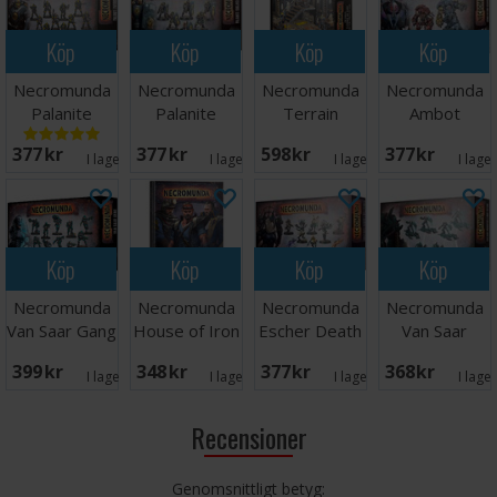
Köp
Köp
Köp
Köp
Necromunda
Necromunda
Necromunda
Necromunda
Palanite
Palanite
Terrain
Ambot
Enforcer
Subjugator
Platforms &
Automata
377 SEK
377 SEK
598 SEK
377 SEK
Patrol
Patrol
Stairs
I lager:
4
I lager:
2
I lager:
5
I lage
Köp
Köp
Köp
Köp
Necromunda
Necromunda
Necromunda
Necromunda
Van Saar Gang
House of Iron
Escher Death
Van Saar
Maidens/Wyld
Archeoteks/Gr
399 SEK
348 SEK
377 SEK
368 SEK
Run
cutt
I lager:
3
I lager:
3
I lager:
1
I lage
Recensioner
Genomsnittligt betyg: