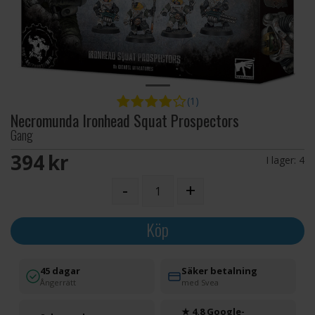
(1)
Necromunda Ironhead Squat Prospectors
Gang
394 SEK
I lager:
4
-
+
Köp
45 dagar
Säker betalning
Ångerrätt
med Svea
★ 4.8 Google-