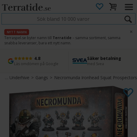
×
NYTT NAMN
Terraspel.se byter namn till
Terratide
– samma sortiment, samma
snabba leveranser, bara ett nytt namn.
4.8
Säker betalning
Snabb leverans
45 dagars ångerrätt
Läs omdömen på Google
med Svea
Direkt från lager
Enkel retur
Necromunda Underhive
>
Gangs
>
Necromunda Ironhead Squat Prospectors