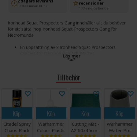
2 dagars leverans
recensioner
Beställ innan kl. 12
100% nöjda kunder
Ironhead Squat Prospectors Gang innehåller allt du behöver
för att sätta ihop Ironhead Squat Prospectors Gang för
Necromunda.
En uppsättning av 8 Ironhead Squat Prospectors
gangers för Necromunda Ash Wastes
Läs mer
En uppsjö av anpassningsalternativ, med utrustnings-
och vapenvarianter
Använd kraftfulla gruvverktyg för att krossa dina rivaler
Tillbehör
i den onda ödemarken Ash Wastes
Setet består av 128 komponenter och inkluderar 10x 28,5
mm runda baser. Miniatyrerna levereras omålade och kräver
montering. Fullständiga regler för den här tiden finns i Book
Köp
Köp
Köp
Köp
of the Outlands.
Citadel Spray
Warhammer
Cutting Mat -
Warhammer
Chaos Black
Colour Plastic
A2 60x45cm -
Water Pot
Glue 15ml
Grön