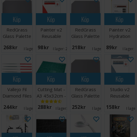
Köp
Köp
Köp
Köp
RedGrass
Painter v2
RedGrass
Painter v2
Glass Palette
Reusable
Glass Palette
Hydration
Studio XL
Membrane
Painter V2
Paper Sheets
268 SEK
98 SEK
218 SEK
89 SEK
(15 st)
50st
I lager:
3
I lager:
20+
I lager:
5
I lager:
Köp
Köp
Köp
Köp
Vallejo Fil
Cutting Mat -
RedGrass
Studio v2
Diamond Files
A3 45x32cm -
Glass Palette
Reusable
- 5 st
Grön
Lite
Membrane
244 SEK
288 SEK
252 SEK
158 SEK
(15 st)
I lager:
6
I lager:
20+
I lager:
5
I lage