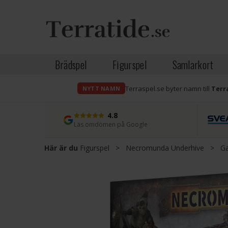
Brädspel
Figurspel
Samlarkort
Terraspel.se byter namn till
Terr
NYTT NAMN
4.8
Läs omdömen på Google
Här är du
Figurspel
>
Necromunda Underhive
>
G