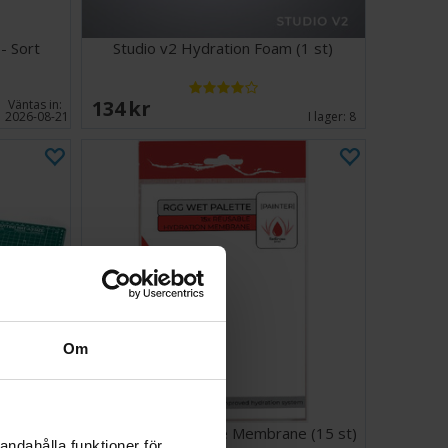
- Sort
Studio v2 Hydration Foam (1 st)
134 SEK
Väntas in:
2026-08-21
I lager:
8
Om
- Grön
Painter v2 Reusable Membrane (15 st)
andahålla funktioner för