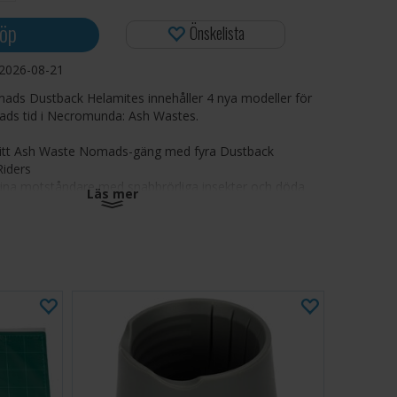
öp
Önskelista
2026-08-21
ds Dustback Helamites innehåller 4 nya modeller för
ds tid i Necromunda: Ash Wastes.
ditt Ash Waste Nomads-gäng med fyra Dustback
Riders
dina motståndare med snabbrörliga insekter och döda
Läs mer
ödliga vapen som Chain Lancers
 ditt kavalleri med en mängd olika vapen och utrustning
 80 komponenter och inkluderar 4x 75 mm ovala baser.
vereras omålade och kräver montering.