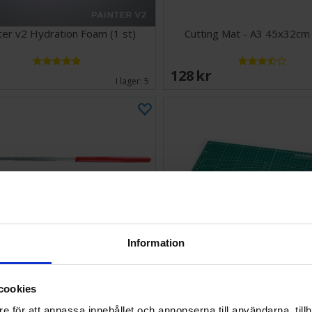
ter v2 Hydration Foam (1 st)
Cutting Mat - A3 45x32cm 
EK
128 SEK
I lager:
5
Information
cookies
lejo Fil Diamond Files - 5 st
Cutting Mat - A3 45x32cm 
e för att anpassa innehållet och annonserna till användarna, tillh