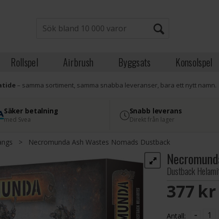
Rollspel
Airbrush
Byggsats
Konsolspel
atide
– samma sortiment, samma snabba leveranser, bara ett nytt namn.
Säker betalning
Snabb leverans
med Svea
Direkt från lager
angs
>
Necromunda Ash Wastes Nomads Dustback
Necromund
Dustback Helami
377 S
-
Antall: