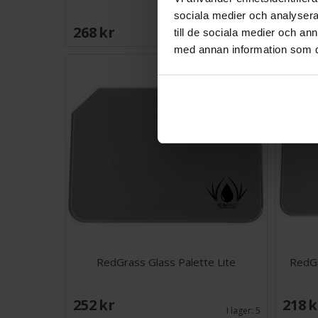
sociala medier och analysera 
268 SEK
244 
till de sociala medier och a
I lager:
3
med annan information som du 
RedGrass Glass Palette Lite
RedGr
252 SEK
218 
I lager:
5