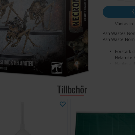
K
Väntas in
Ash Wastes Noma
Ash Waste Noma
Förstärk 
Helamite 
Flankera 
dem med d
Skräddarsy
Tillbehör
Setet består av
Miniatyrerna le