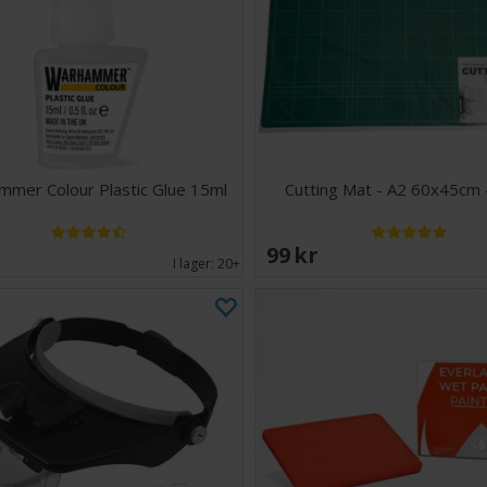
mer Colour Plastic Glue 15ml
Cutting Mat - A2 60x45cm 
EK
99 SEK
I lager:
20+