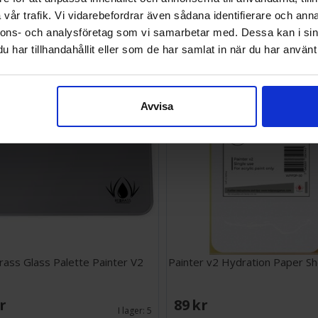
vår trafik. Vi vidarebefordrar även sådana identifierare och anna
SEK
288 SEK
nnons- och analysföretag som vi samarbetar med. Dessa kan i sin
I lager:
5
har tillhandahållit eller som de har samlat in när du har använt 
Avvisa
ass Glass Palette Painter V2
Painter v2 Hydration Paper S
SEK
89 SEK
I lager:
5