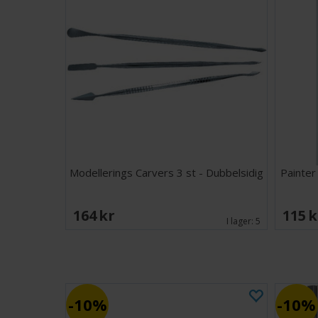
Modellerings Carvers 3 st - Dubbelsidig
Painter
164 SEK
115 
I lager:
5
10%
10%