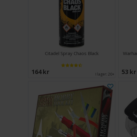
Citadel Spray Chaos Black
Warham
164 SEK
53 S
I lager:
20+