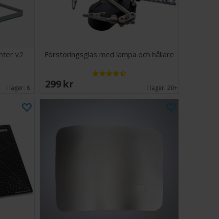
nter v2
Förstoringsglas med lampa och hållare
299 SEK
I lager:
8
I lager:
20+