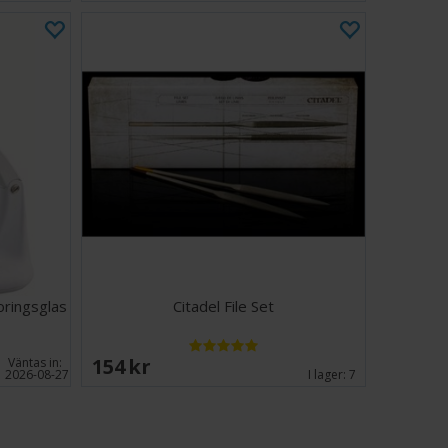
ringsglas
Citadel File Set
154 SEK
Väntas in:
2026-08-27
I lager:
7