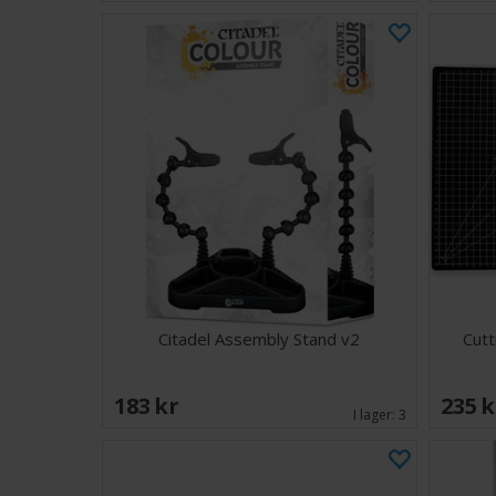
Citadel Assembly Stand v2
Cutt
183 SEK
235 
I lager:
3