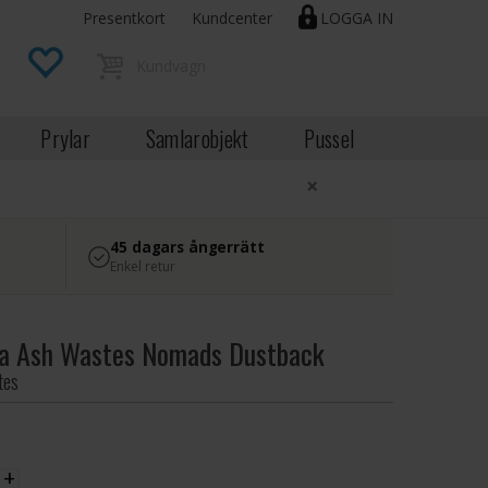
Presentkort
Kundcenter
LOGGA IN
Prylar
Samlarobjekt
Pussel
×
45 dagars ångerrätt
Enkel retur
a Ash Wastes Nomads Dustback
tes
EK
+