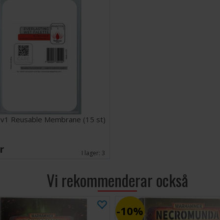
 v1 Reusable Membrane (15 st)
SEK
I lager:
3
Vi rekommenderar också
10%