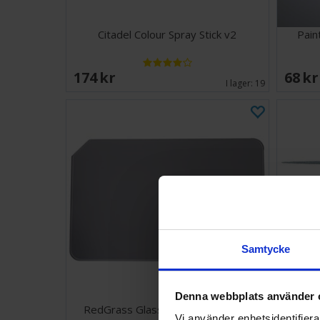
Citadel Colour Spray Stick v2
Pain
174 SEK
68 S
I lager:
19
Samtycke
Denna webbplats använder 
RedGrass Glass Palette Studio XL
Val
Vi använder enhetsidentifierar