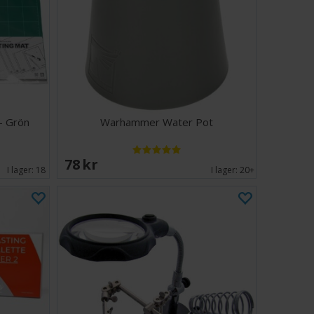
- Grön
Warhammer Water Pot
78 SEK
I lager:
18
I lager:
20+