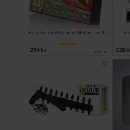
Army Painter Wargames Hobby Tool Kit
Fö
294 SEK
328 
I lager:
12