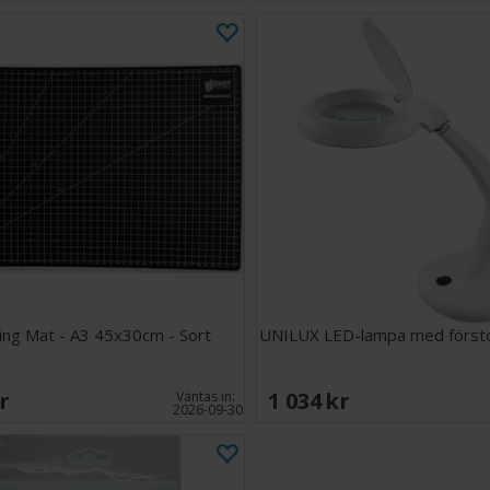
ing Mat - A3 45x30cm - Sort
UNILUX LED-lampa med försto
SEK
1 034 SEK
Väntas in:
2026-09-30