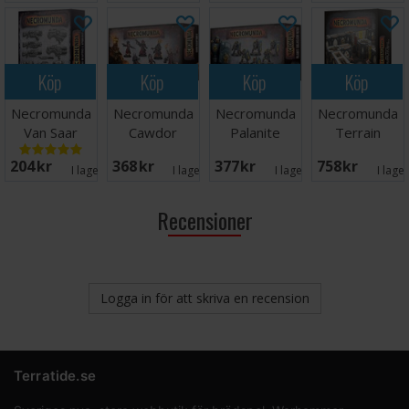
Köp
Köp
Köp
Köp
Necromunda
Necromunda
Necromunda
Necromunda
Van Saar
Cawdor
Palanite
Terrain
Weapon &
Redemptionists
Subjugator
Columns &
204 SEK
368 SEK
377 SEK
758 SEK
Upgrades
Patrol
Walls
I lager:
2
I lager:
3
I lager:
2
I lage
Recensioner
Logga in för att skriva en recension
Terratide.se