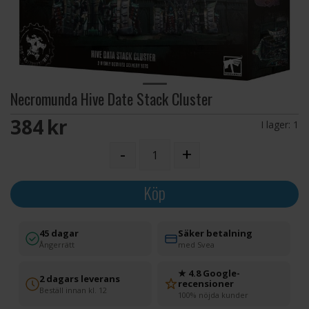
Necromunda Hive Date Stack Cluster
384 SEK
I lager:
1
-
+
Köp
45 dagar
Säker betalning
Ångerrätt
med Svea
★ 4.8 Google-
2 dagars leverans
recensioner
Beställ innan kl. 12
100% nöjda kunder