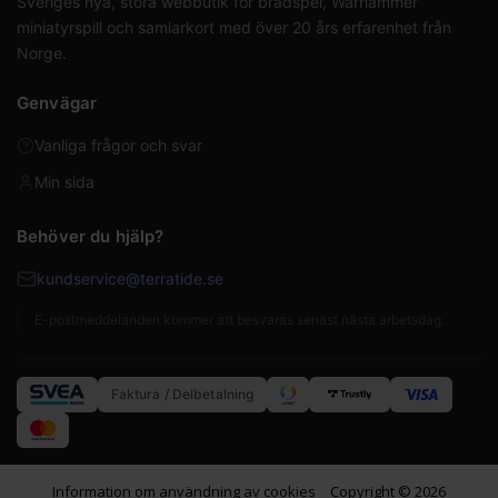
Sveriges nya, stora webbutik för brädspel, Warhammer
miniatyrspill och samlarkort med över 20 års erfarenhet från
Norge.
Genvägar
Vanliga frågor och svar
Min sida
Behöver du hjälp?
kundservice@terratide.se
E-postmeddelanden kommer att besvaras senast nästa arbetsdag.
Faktura / Delbetalning
Information om användning av cookies
Copyright © 2026