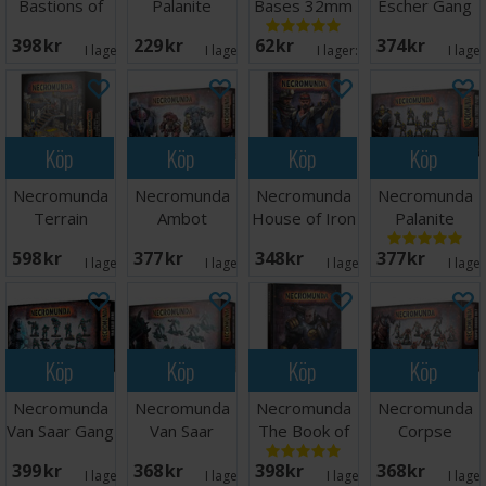
Bastions of
Palanite
Bases 32mm
Escher Gang
Law
Enforcer
398 SEK
229 SEK
62 SEK
374 SEK
Weapons
I lager:
5
I lager:
4
I lager:
5
I lage
Köp
Köp
Köp
Köp
Necromunda
Necromunda
Necromunda
Necromunda
Terrain
Ambot
House of Iron
Palanite
Platforms &
Automata
Enforcer
598 SEK
377 SEK
348 SEK
377 SEK
Stairs
Patrol
I lager:
5
I lager:
4
I lager:
3
I lage
Köp
Köp
Köp
Köp
Necromunda
Necromunda
Necromunda
Necromunda
Van Saar Gang
Van Saar
The Book of
Corpse
Archeoteks/Grav-
Judgement
Grinder Cult
399 SEK
368 SEK
398 SEK
368 SEK
cutt
Gang
I lager:
3
I lager:
1
I lager:
2
I lage