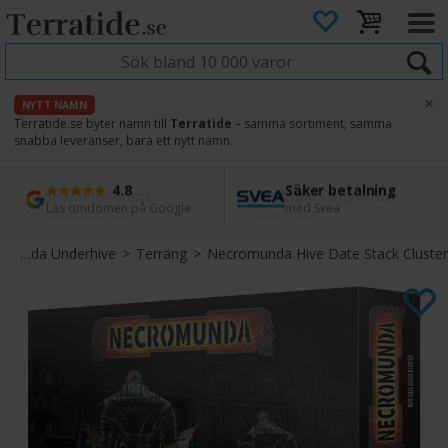
×
NYTT NAMN
Terratide.se byter namn till
Terratide
– samma sortiment, samma
snabba leveranser, bara ett nytt namn.
4.8
Säker betalning
Snabb leverans
45 dagars ångerrätt
Läs omdömen på Google
med Svea
Direkt från lager
Enkel retur
Necromunda Underhive
>
Terräng
>
Necromunda Hive Date Stack Cluster