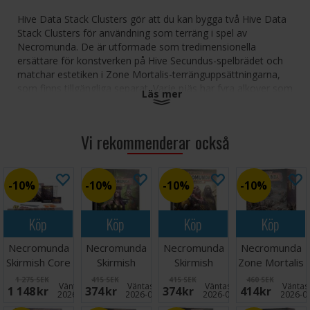
Hive Data Stack Clusters gör att du kan bygga två Hive Data
Stack Clusters för användning som terräng i spel av
Necromunda. De är utformade som tredimensionella
ersättare för konstverken på Hive Secundus-spelbrädet och
matchar estetiken i Zone Mortalis-terränguppsättningarna,
som finns tillgängliga separat. Varje pjäs har fyra alkover som
Läs mer
är anslutna till en central enhet och en separat extra alkov.
Datakristallstaplarna är helt avtagbara, vilket ger dig gott om
alternativ för att modellera din egen som du vill.
Vi rekommenderar också
Satsen innehåller
2x Hive Data Stack-kluster
10%
10%
10%
10%
2x fristående alkover
12x löstagbara datakristallstaplar
Köp
Köp
Köp
Köp
Denna uppsättning består av 66 plastkomponenter. Dessa
Necromunda
Necromunda
Necromunda
Necromunda
miniatyrer levereras omonterade och kräver montering.
Observera att vissa av komponenterna är avsedda att
Skirmish Core
Skirmish
Skirmish
Zone Mortalis
monteras utan lim.
Set
Gangs of
Gangs of
Factoria Pipes
1 275 SEK
415 SEK
415 SEK
460 SEK
Väntas in:
Väntas in:
Väntas in:
Väntas 
1 148 SEK
374 SEK
374 SEK
414 SEK
Underhive
Outlands
2026-08-14
2026-08-21
2026-08-21
2026-0