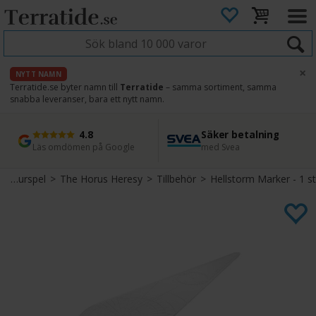
×
NYTT NAMN
Terratide.se byter namn till
Terratide
– samma sortiment, samma
snabba leveranser, bara ett nytt namn.
4.8
Säker betalning
Snabb leverans
45 dagars ångerrätt
Läs omdömen på Google
med Svea
Direkt från lager
Enkel retur
Figurspel
>
The Horus Heresy
>
Tillbehör
>
Hellstorm Marker - 1 st