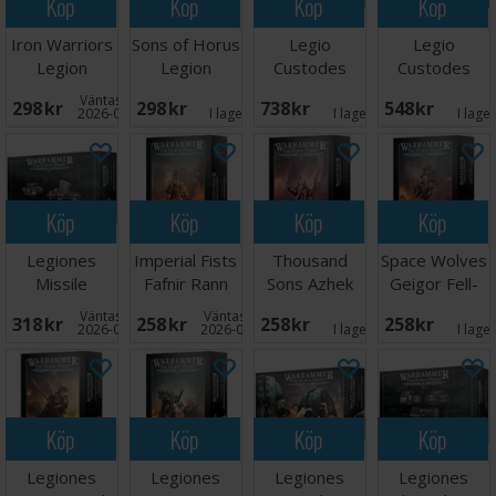
Köp
Köp
Köp
Köp
Iron Warriors
Sons of Horus
Legio
Legio
Legion
Legion
Custodes
Custodes
Transfer
Transfer
Caladius Grav-
Custodian
Väntas in:
298 SEK
298 SEK
738 SEK
548 SEK
Sheet
Sheet
tank
Guard
2026-09-07
I lager:
1
I lager:
7
I lage
Sodality
Köp
Köp
Köp
Köp
Legiones
Imperial Fists
Thousand
Space Wolves
Missile
Fafnir Rann
Sons Azhek
Geigor Fell-
Launchers/Heavy
Ahriman
Hand
Väntas in:
Väntas in:
318 SEK
258 SEK
258 SEK
258 SEK
Bolters
2026-08-27
2026-08-31
I lager:
1
I lage
Köp
Köp
Köp
Köp
Legiones
Legiones
Legiones
Legiones