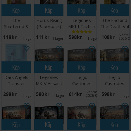
Köp
Köp
Köp
Köp
The
Horus Rising
Legiones
The End and
Shattered &
(Paperback)
MKIII Tactical
The Death Vol
The Soulless
Squad
2 (Paperback)
Väntas 
118 SEK
111 SEK
598 SEK
108 SEK
(Paperback)
I lager:
1
I lager:
20+
I lager:
2
2026-0
Köp
Köp
Köp
Köp
Dark Angels
Legiones
Legio
Legio
Transfer
MKIV Assault
Custodes
Custodes
Sheet
Squad
Venatari
Custodian
Väntas in:
298 SEK
580 SEK
614 SEK
598 SEK
Sodality
Dreadnought
I lager:
4
I lager:
16
2026-08-21
I lage
Köp
Köp
Köp
Köp