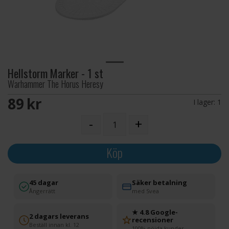
Hellstorm Marker - 1 st
Warhammer The Horus Heresy
89 SEK
I lager:
1
-
+
Köp
45 dagar
Säker betalning
Ångerrätt
med Svea
★ 4.8 Google-
2 dagars leverans
recensioner
Beställ innan kl. 12
100% nöjda kunder