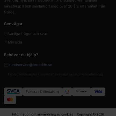
Sveriges nya, stora webbutik för brädspel, Warhammer
miniatyrspill och samlarkort med över 20 års erfarenhet från
Norge.
Genvägar
Vanliga frågor och svar
Min sida
Behöver du hjälp?
kundservice@terratide.se
E-postmeddelanden kommer att besvaras senast nästa arbetsdag.
Faktura / Delbetalning
Information om användning av cookies
Copyright © 2026