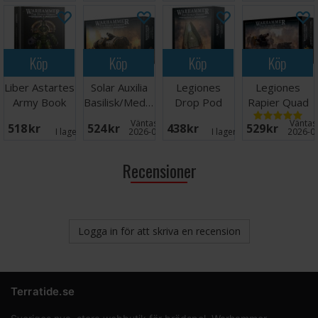
Castigator
Squad
Köp
Köp
Köp
Köp
Liber Astartes
Solar Auxilia
Legiones
Legiones
Army Book
Basilisk/Medusa
Drop Pod
Rapier Quad
Heavy
Väntas in:
Väntas 
518 SEK
524 SEK
438 SEK
529 SEK
Bolters
I lager:
1
2026-08-27
I lager:
10
2026-0
Recensioner
Logga in för att skriva en recension
Terratide.se