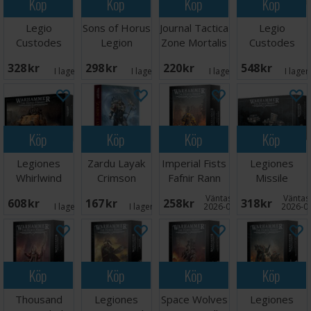
Köp
Köp
Köp
Köp
Legio
Sons of Horus
Journal Tactica
Legio
Custodes
Legion
Zone Mortalis
Custodes
Shield Captain
Transfer
Sentinel
328 SEK
298 SEK
220 SEK
548 SEK
Sheet
Guard
I lager:
3
I lager:
1
I lager:
2
I lager
Sodality
Köp
Köp
Köp
Köp
Legiones
Zardu Layak
Imperial Fists
Legiones
Whirlwind
Crimson
Fafnir Rann
Missile
Missile Tank
Apostle
Launchers/Hea
Väntas in:
Väntas 
608 SEK
167 SEK
258 SEK
318 SEK
(Hardback)
Bolters
I lager:
5
I lager:
11
2026-08-31
2026-0
Köp
Köp
Köp
Köp
Thousand
Legiones
Space Wolves
Legiones