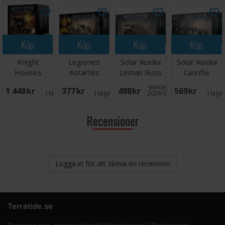
Köp
Köp
Köp
Köp
Knight
Legiones
Solar Auxilia
Solar Auxilia
Houses
Astartes
Leman Russ
Lasrifle
Cerastus
MKIII
Assault Tank
Section
Väntas in:
1 448 SEK
377 SEK
498 SEK
569 SEK
Knight
Command
I lager:
2
I lager:
2
2026-08-21
I lage
Castigator
Squad
Recensioner
Logga in för att skriva en recension
Terratide.se