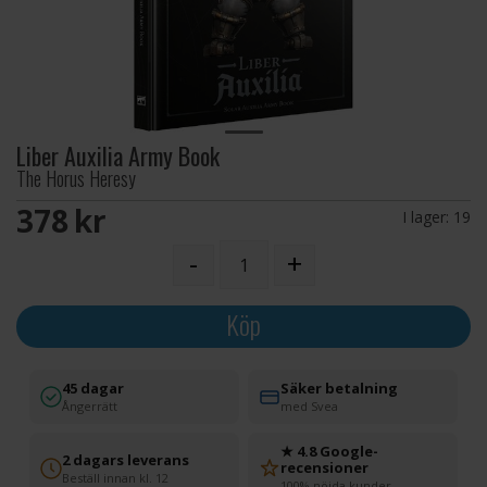
Liber Auxilia Army Book
The Horus Heresy
378 SEK
I lager:
19
-
+
Köp
45 dagar
Säker betalning
Ångerrätt
med Svea
★ 4.8 Google-
2 dagars leverans
recensioner
Beställ innan kl. 12
100% nöjda kunder