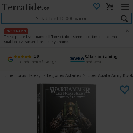
×
NYTT NAMN
Terraspel.se byter namn till
Terratide
– samma sortiment, samma
snabba leveranser, bara ett nytt namn.
4.8
Säker betalning
Snabb leverans
45 dagars ångerrätt
Läs omdömen på Google
med Svea
Direkt från lager
Enkel retur
>
The Horus Heresy
>
Legiones Astartes
>
Liber Auxilia Army Book