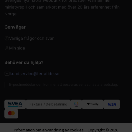
Sveriges nya, stora webbutik för brädspel, Warhammer
miniatyrspill och samlarkort med över 20 års erfarenhet från
Norge.
Genvägar
Vanliga frågor och svar
Min sida
Behöver du hjälp?
kundservice@terratide.se
E-postmeddelanden kommer att besvaras senast nästa arbetsdag.
Faktura / Delbetalning
Information om användning av cookies
Copyright © 2026