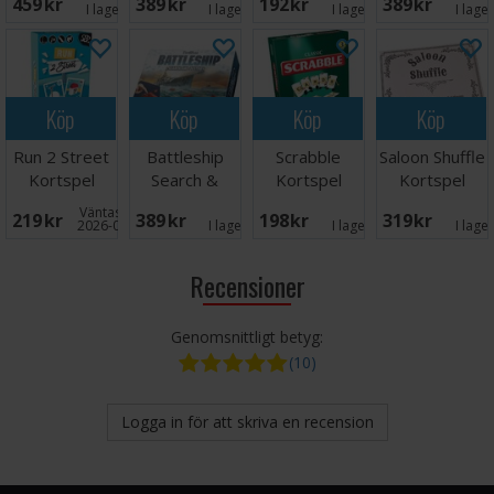
459 SEK
389 SEK
192 SEK
389 SEK
I lager:
1
I lager:
1
I lager:
4
I lage
Köp
Köp
Köp
Köp
Run 2 Street
Battleship
Scrabble
Saloon Shuffle
Kortspel
Search &
Kortspel
Kortspel
Destroy
Väntas in:
219 SEK
389 SEK
198 SEK
319 SEK
Brädspel
2026-09-30
I lager:
1
I lager:
2
I lage
Recensioner
Genomsnittligt betyg:
(10)
Logga in för att skriva en recension