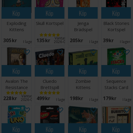
Köp
Köp
Köp
Köp
Exploding
Skull Kortspel
Jenga
Black Stories
Kittens
Brädspel
Kortspel
Recipes for
Väntas in:
305 SEK
135 SEK
205 SEK
39 SEK
Disaster
I lager:
6
2026-09-15
I lager:
4
I lager:
Köp
Köp
Köp
Köp
Avalon The
Cluedo
Zombie
Sequence
Resistance
Brettspill
Kittens
Stacks Card
Kortspel
Kortspel
Game
Väntas in:
228 SEK
499 SEK
198 SEK
179 SEK
Kortspel
2026-08-15
I lager:
4
I lager:
9
I lage
Köp
Köp
Köp
Köp