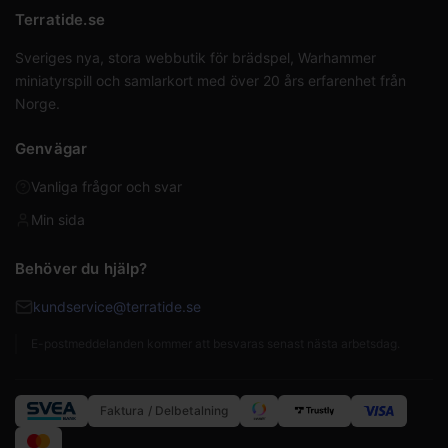
Terratide.se
Sveriges nya, stora webbutik för brädspel, Warhammer
miniatyrspill och samlarkort med över 20 års erfarenhet från
Norge.
Genvägar
Vanliga frågor och svar
Min sida
Behöver du hjälp?
kundservice@terratide.se
E-postmeddelanden kommer att besvaras senast nästa arbetsdag.
Faktura / Delbetalning