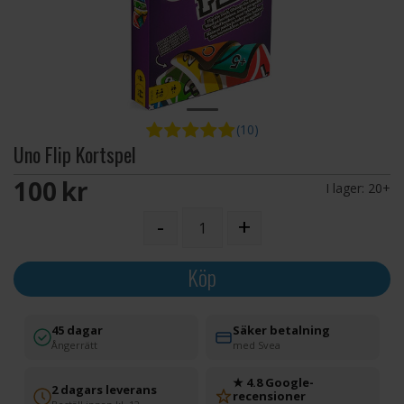
(10)
Uno Flip Kortspel
100 SEK
I lager:
20+
-
+
Köp
45 dagar
Säker betalning
Ångerrätt
med Svea
★ 4.8 Google-
2 dagars leverans
recensioner