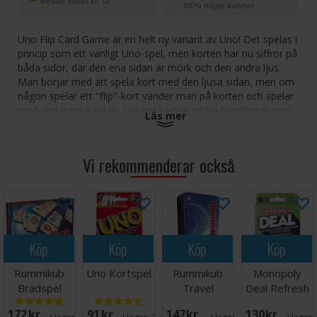
Beställ innan kl. 12
100% nöjda kunder
Uno Flip Card Game är en helt ny variant av Uno! Det spelas i
princip som ett vanligt Uno-spel, men korten har nu siffror på
båda sidor, där den ena sidan är mörk och den andra ljus.
Man börjar med att spela kort med den ljusa sidan, men om
någon spelar ett "flip"-kort vänder man på korten och spelar
med den mörka sidan. Här har korten andra handlingar med
Läs mer
större straff. Istället för Draw One har den mörka sidan Draw
Five. Istället för Skip har den mörka sidan "Skip Everyone".
Återgå till den ljusa sidan om någon spelar ett nytt Flip-kort!
Vi rekommenderar också
Kom som vanligt ihåg att säga "UNO" när du har ett kort
kvar!
Vi rekommenderar kortskydd för att förlänga kortens
livslängd. Spelet innehåller 112 kort.
Lämpliga kortskydd hittar
du här
eller om du föredrar matta fodral så
hittar du lämpliga
Köp
Köp
Köp
Köp
fodral här
Rummikub
Uno Kortspel
Rummikub
Monopoly
Antal spelare: 2-10
Brädspel
Travel
Deal Refresh
Ålder: 7+
Brädspel -
(NO/DK)
Speltid: 30 minuter
172 SEK
91 SEK
147 SEK
130 SEK