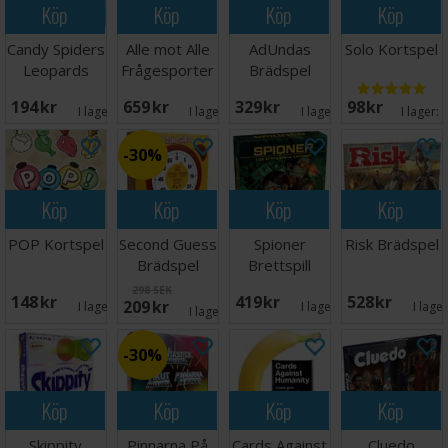
Köp
Köp
Köp
Köp
Candy Spiders
Alle mot Alle
AdUndas
Solo Kortspel
Leopards
Frågesporter
Brädspel
Brädspel
194 SEK
659 SEK
329 SEK
98 SEK
I lager:
1
I lager:
1
I lager:
1
I lager:
30%
Köp
Köp
Köp
Köp
POP Kortspel
Second Guess
Spioner
Risk Brädspel
Brädspel
Brettspill
298 SEK
148 SEK
419 SEK
528 SEK
209 SEK
I lager:
1
I lager:
3
I lage
I lager:
5
30%
Köp
Köp
Köp
Köp
Skippity
Pinnarna På
Cards Against
Cluedo