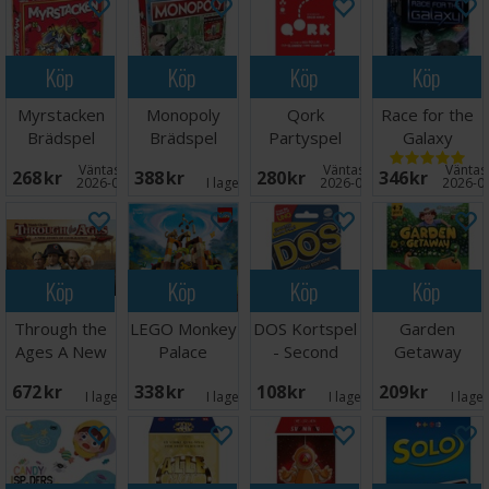
Köp
Köp
Köp
Köp
Myrstacken
Monopoly
Qork
Race for the
Brädspel
Brädspel
Partyspel
Galaxy
Brädspel
Väntas in:
Väntas in:
Väntas 
268 SEK
388 SEK
280 SEK
346 SEK
2026-09-30
I lager:
1
2026-08-27
2026-0
Köp
Köp
Köp
Köp
Through the
LEGO Monkey
DOS Kortspel
Garden
Ages A New
Palace
- Second
Getaway
Story
Brädspel
Edition
Brädspel
672 SEK
338 SEK
108 SEK
209 SEK
Brädspel
I lager:
3
I lager:
6
I lager:
5
I lage