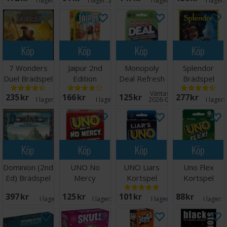
Reseutgåva
I lager:
20+
I lager:
20+
I lager:
11
I lager:
Språk: Engelska
Köp
Köp
Köp
Köp
7 Wonders
Jaipur 2nd
Monopoly
Splendor
Duel Brädspel
Edition
Deal Refresh
Brädspel
- Svensk
Brädspel
Kortspel
Väntas in:
235 SEK
166 SEK
125 SEK
277 SEK
I lager:
20+
I lager:
1
2026-08-31
I lager:
Köp
Köp
Köp
Köp
Dominion (2nd
UNO No
UNO Liars
Uno Flex
Ed) Brädspel
Mercy
Kortspel
Kortspel
Kortspel
397 SEK
125 SEK
101 SEK
88 SEK
I lager:
2
I lager:
20+
I lager:
14
I lager: