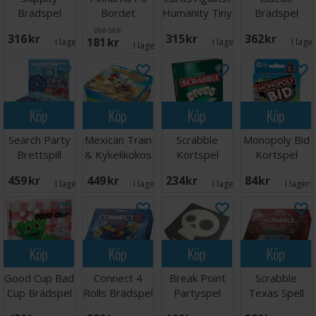
Brädspel
Bordet
Humanity Tiny
Brädspel
Brädspel
Ed Kortspel
258 SEK
316 SEK
315 SEK
362 SEK
181 SEK
I lager:
9
I lager:
2
I lage
I lager:
5
Köp
Köp
Köp
Köp
Search Party
Mexican Train
Scrabble
Monopoly Bid
Brettspill
& Kykelikokos
Kortspel
Kortspel
- NORSK
459 SEK
449 SEK
234 SEK
84 SEK
I lager:
4
I lager:
4
I lager:
2
I lager:
Köp
Köp
Köp
Köp
Good Cup Bad
Connect 4
Break Point
Scrabble
Cup Brädspel
Rolls Brädspel
Partyspel
Texas Spell
Em Brädspel