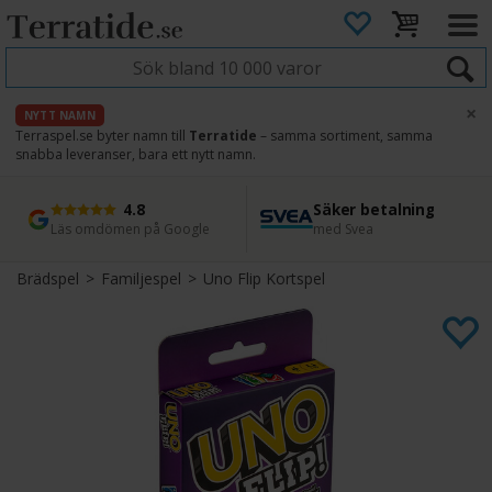
×
NYTT NAMN
Terraspel.se byter namn till
Terratide
– samma sortiment, samma
snabba leveranser, bara ett nytt namn.
4.8
Säker betalning
Snabb leverans
45 dagars ångerrätt
Läs omdömen på Google
med Svea
Direkt från lager
Enkel retur
Brädspel
>
Familjespel
>
Uno Flip Kortspel