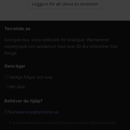
Logga in för att skriva en recension
Terratide.se
Sveriges nya, stora webbutik för brädspel, Warhammer
miniatyrspill och samlarkort med över 20 års erfarenhet från
Norge.
Genvägar
Vanliga frågor och svar
Min sida
Behöver du hjälp?
kundservice@terratide.se
E-postmeddelanden kommer att besvaras senast nästa arbetsdag.