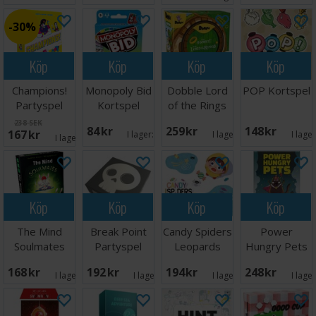
30%
Köp
Köp
Köp
Köp
Champions!
Monopoly Bid
Dobble Lord
POP Kortspel
Partyspel
Kortspel
of the Rings
Brädspel
238 SEK
84 SEK
259 SEK
148 SEK
167 SEK
I lager:
2
I lager:
2
I lage
I lager:
1
Köp
Köp
Köp
Köp
The Mind
Break Point
Candy Spiders
Power
Soulmates
Partyspel
Leopards
Hungry Pets
Kortspel
Brädspel
Brädspel
168 SEK
192 SEK
194 SEK
248 SEK
I lager:
6
I lager:
4
I lager:
1
I lage