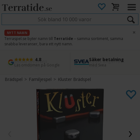
×
NYTT NAMN
Terraspel.se byter namn till
Terratide
– samma sortiment, samma
snabba leveranser, bara ett nytt namn.
4.8
Säker betalning
Snabb leverans
45 dagars ångerrätt
Läs omdömen på Google
med Svea
Direkt från lager
Enkel retur
Brädspel
>
Familjespel
>
Kluster Brädspel