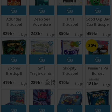
Köp
Köp
Köp
Köp
AdUndas
Deep Sea
HINT
Good Cup Bad
Brädspel
Adventure
Brädspel
Cup Brädspel
Brädspel
329 SEK
248 SEK
350 SEK
459 SEK
I lager:
1
I lager:
4
I lager:
5
I lage
30%
Köp
Köp
Köp
Köp
Spioner
Små
Skippity
Pinnarna På
Brettspill
Trägårdsmästare
Brädspel
Bordet
Brädspel
Brädspel
258 SEK
Väntas in:
419 SEK
289 SEK
310 SEK
181 SEK
I lager:
3
2026-09-30
I lager:
9
I lage
Köp
Köp
Köp
Köp