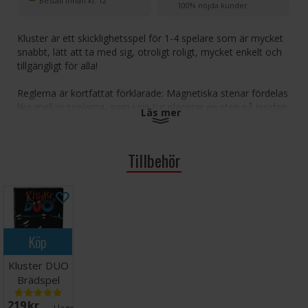
Beställ innan kl. 12
100% nöjda kunder
Kluster är ett skicklighetsspel för 1-4 spelare som är mycket
snabbt, lätt att ta med sig, otroligt roligt, mycket enkelt och
tillgängligt för alla!
Reglerna är kortfattat förklarade: Magnetiska stenar fördelas
lika mellan spelarna, som i sin tur placerar en sten på insidan
Läs mer
av spelområdet. Spelområdet begränsas av ett rep. Den
första spelaren som blir av med sina magneter vinner. Men
se upp, för när magneterna klumpar ihop sig (kluster) måste
Tillbehör
den spelare som placerade den sista stenen samla ihop dem!
Antal spelare: 1-4
Ålder: 14+
Speltid: 10-20 minuter
Språk: Svenska
Köp
Kluster DUO
Brädspel
219 SEK