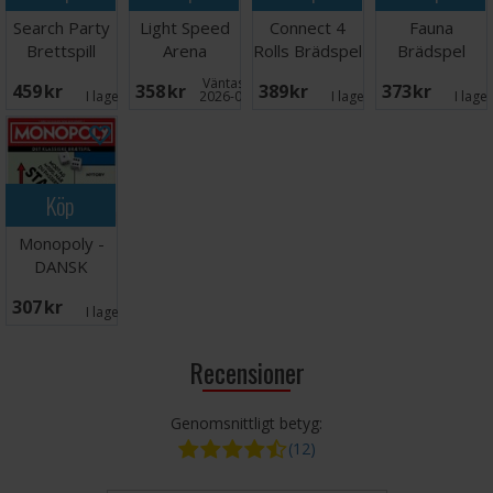
Search Party
Light Speed
Connect 4
Fauna
Brettspill
Arena
Rolls Brädspel
Brädspel
Brädspel
Väntas in:
459 SEK
358 SEK
389 SEK
373 SEK
I lager:
4
2026-09-30
I lager:
1
I lage
Köp
Monopoly -
DANSK
307 SEK
I lager:
2
Recensioner
Genomsnittligt betyg:
(12)