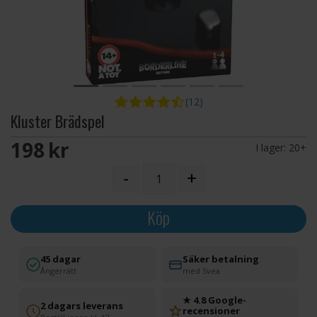
(12)
Kluster Brädspel
198 SEK
I lager:
20+
-
+
Köp
45 dagar
Säker betalning
Ångerrätt
med Svea
★ 4.8 Google-
2 dagars leverans
recensioner