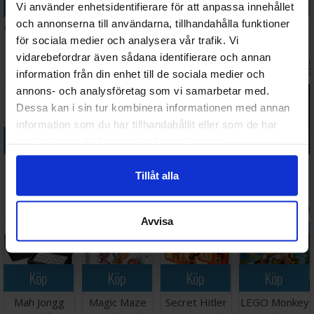
Köp
Köp
Köp
Köp
Vi använder enhetsidentifierare för att anpassa innehållet
och annonserna till användarna, tillhandahålla funktioner
Omvendtspillet
Monopoly
Quacks of
Myrstacken
för sociala medier och analysera vår trafik. Vi
Familie -
Harry Potter
Quedlinburg
Brädspel
NORSK
Brädspel
Duel Brädspel
vidarebefordrar även sådana identifierare och annan
Väntas 
110 SEK
498 SEK
248 SEK
268 SEK
I lager:
5
I lager:
2
I lager:
2
2026-0
information från din enhet till de sociala medier och
annons- och analysföretag som vi samarbetar med.
Dessa kan i sin tur kombinera informationen med annan
information som du har tillhandahållit eller som de har
Köp
Köp
Köp
Köp
samlat in när du har använt deras tjänster.
Monopoly
Monopoly
Go & Go Bang
Cash n Guns
Tillåt alla
Deal Harry
Brädspel
Tournament
(2nd Edition)
Potter
47x44cm
Brädspel
141 SEK
388 SEK
988 SEK
358 SEK
Kortspel
I lager:
5
I lager:
1
I lager:
2
I lage
Avvisa
Köp
Köp
Köp
Köp
Mah Jongg
Magic Maze
Secret Hitler
LEGO Monkey