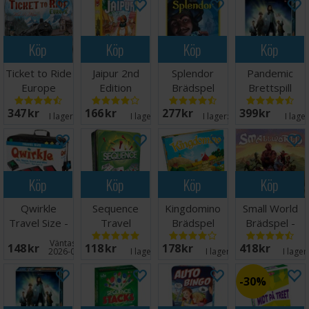
Köp
Köp
Köp
Köp
Ticket to Ride
Jaipur 2nd
Splendor
Pandemic
Europe
Edition
Brädspel
Brettspill
Brädspel
Brädspel
347 SEK
166 SEK
277 SEK
399 SEK
I lager:
20+
I lager:
1
I lager:
20+
I lage
Köp
Köp
Köp
Köp
Qwirkle
Sequence
Kingdomino
Small World
Travel Size -
Travel
Brädspel
Brädspel -
Reseutgåva
Brädspel -
Svensk
Väntas in:
148 SEK
118 SEK
178 SEK
418 SEK
Reseutgåva
2026-09-30
I lager:
8
I lager:
18
I lager
30%