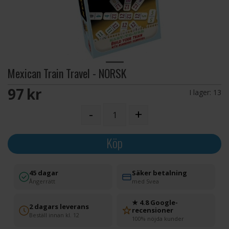
Mexican Train Travel - NORSK
97 SEK
I lager:
13
-
+
Köp
45 dagar
Säker betalning
Ångerrätt
med Svea
★ 4.8 Google-
2 dagars leverans
recensioner
Beställ innan kl. 12
100% nöjda kunder