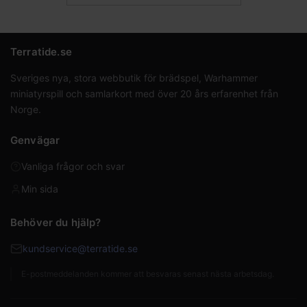
Terratide.se
Sveriges nya, stora webbutik för brädspel, Warhammer
miniatyrspill och samlarkort med över 20 års erfarenhet från
Norge.
Genvägar
Vanliga frågor och svar
Min sida
Behöver du hjälp?
kundservice@terratide.se
E-postmeddelanden kommer att besvaras senast nästa arbetsdag.