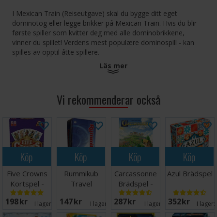
I Mexican Train (Reiseutgave) skal du bygge ditt eget
dominotog eller legge brikker på Mexican Train. Hvis du blir
første spiller som kvitter deg med alle dominobrikkene,
vinner du spillet! Verdens mest populære dominospill - kan
spilles av opptil åtte spillere.
Läs mer
Reiseutgaven kommer i en praktisk størrelse som egner seg
flott for reise.
Vi rekommenderar också
Antall spillere: 2-8
Alder: 7+
Spilletid: 30 minutter
Språk: Norsk
Köp
Köp
Köp
Köp
Five Crowns
Rummikub
Carcassonne
Azul Brädspel
Kortspel -
Travel
Brädspel -
2025
Brädspel -
Svensk
198 SEK
147 SEK
287 SEK
352 SEK
Reseutgåva
I lager:
20+
I lager:
11
I lager:
18
I lager: