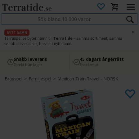
×
NYTT NAMN
Terraspel.se byter namn till
Terratide
– samma sortiment, samma
snabba leveranser, bara ett nytt namn.
4.8
Säker betalning
Snabb leverans
45 dagars ångerrätt
Läs omdömen på Google
med Svea
Direkt från lager
Enkel retur
Brädspel
>
Familjespel
>
Mexican Train Travel - NORSK