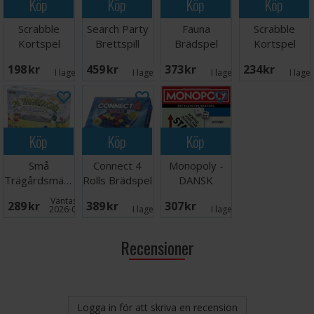
Köp
Köp
Köp
Köp
Scrabble
Search Party
Fauna
Scrabble
Kortspel
Brettspill
Brädspel
Kortspel
198 SEK
459 SEK
373 SEK
234 SEK
I lager:
2
I lager:
4
I lager:
3
I lage
Köp
Köp
Köp
Små
Connect 4
Monopoly -
Trägårdsmästare
Rolls Brädspel
DANSK
Brädspel
Väntas in:
289 SEK
389 SEK
307 SEK
2026-09-30
I lager:
1
I lager:
2
Recensioner
Logga in för att skriva en recension