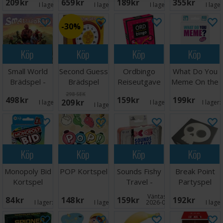
209 SEK
659 SEK
189 SEK
355 SEK
Norsk
I lager:
2
I lager:
1
I lager:
1
I lage
30%
Köp
Köp
Köp
Köp
Small World
Second Guess
Ordbingo
What Do You
Brädspel -
Brädspel
Reiseutgave
Meme On the
Engelsk
Go Brädspel
298 SEK
498 SEK
159 SEK
199 SEK
209 SEK
I lager:
3
I lager:
9
I lager:
I lager:
5
Köp
Köp
Köp
Köp
Monopoly Bid
POP Kortspel
Sounds Fishy
Break Point
Kortspel
Travel -
Partyspel
Reseutgåva
Väntas in:
84 SEK
148 SEK
159 SEK
192 SEK
I lager:
2
I lager:
1
2026-09-30
I lage