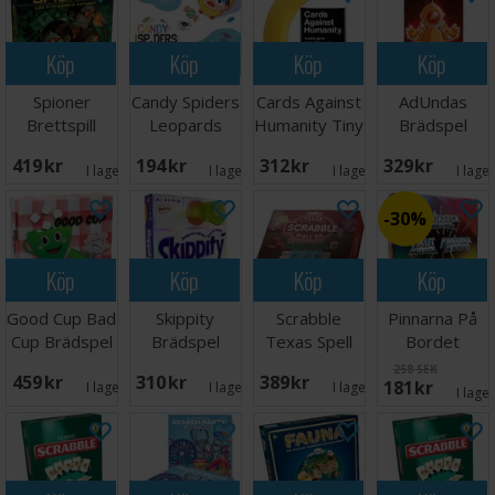
Köp
Köp
Köp
Köp
Spioner
Candy Spiders
Cards Against
AdUndas
Brettspill
Leopards
Humanity Tiny
Brädspel
Brädspel
Ed Kortspel
419 SEK
194 SEK
312 SEK
329 SEK
I lager:
3
I lager:
1
I lager:
2
I lage
30%
Köp
Köp
Köp
Köp
Good Cup Bad
Skippity
Scrabble
Pinnarna På
Cup Brädspel
Brädspel
Texas Spell
Bordet
Em Brädspel
Brädspel
258 SEK
459 SEK
310 SEK
389 SEK
181 SEK
I lager:
1
I lager:
9
I lager:
2
I lage