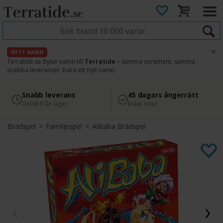
×
NYTT NAMN
Terratide.se byter namn till
Terratide
– samma sortiment, samma
snabba leveranser, bara ett nytt namn.
4.8
Säker betalning
Snabb leverans
45 dagars ångerrätt
Läs omdömen på Google
med Svea
Direkt från lager
Enkel retur
Brädspel
>
Familjespel
>
Alibaba Brädspel