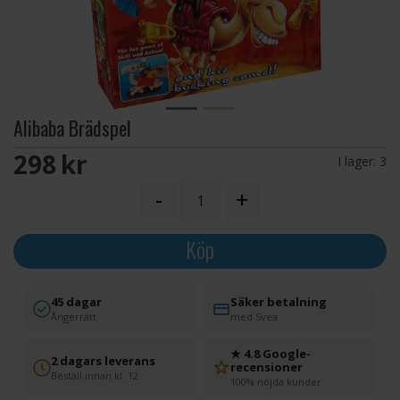
Alibaba Brädspel
298 SEK
I lager:
3
-
+
Köp
45 dagar
Säker betalning
Ångerrätt
med Svea
★ 4.8 Google-
2 dagars leverans
recensioner
Beställ innan kl. 12
100% nöjda kunder