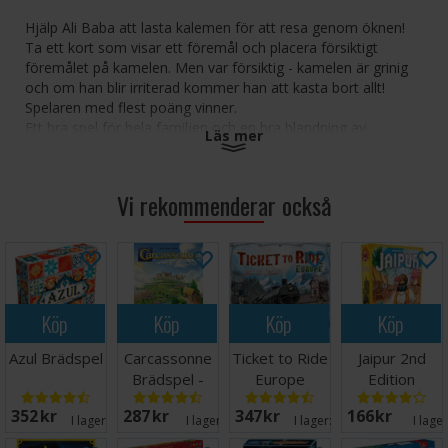
Hjälp Ali Baba att lasta kalemen för att resa genom öknen!
Ta ett kort som visar ett föremål och placera försiktigt
föremålet på kamelen. Men var försiktig - kamelen är grinig
och om han blir irriterad kommer han att kasta bort allt!
Spelaren med flest poäng vinner.
Ett bra spel för hela familjen och en bra blandning av
Läs mer
skicklighet, tur och taktik!
Antal spelare:
2-6 Ålder:
Vi rekommenderar också
4+ Speltid:
15 minuter Språk: Norska
Köp
Köp
Köp
Köp
Azul Brädspel
Carcassonne
Ticket to Ride
Jaipur 2nd
Brädspel -
Europe
Edition
Svensk
Brädspel
Brädspel
352 SEK
287 SEK
347 SEK
166 SEK
I lager:
20+
I lager:
18
I lager:
20+
I lage