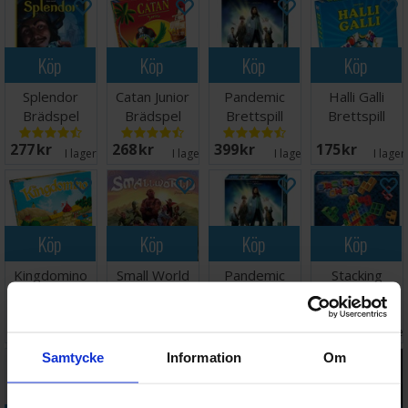
Köp
Köp
Köp
Köp
Splendor
Catan Junior
Pandemic
Halli Galli
Brädspel
Brädspel
Brettspill
Brettspill
277 SEK
268 SEK
399 SEK
175 SEK
I lager:
20+
I lager:
8
I lager:
8
I lager
Köp
Köp
Köp
Köp
Kingdomino
Small World
Pandemic
Stacking
Brädspel
Brädspel -
Brädspel
Tower
Svensk
Brädspel
Väntas in:
178 SEK
418 SEK
498 SEK
199 SEK
I lager:
18
I lager:
19
2026-08-15
I lage
Samtycke
Information
Om