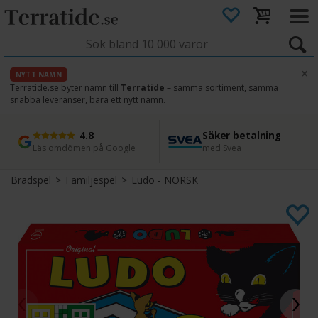
×
NYTT NAMN
Terratide.se byter namn till
Terratide
– samma sortiment, samma
snabba leveranser, bara ett nytt namn.
4.8
Säker betalning
Snabb leverans
45 dagars ångerrätt
Läs omdömen på Google
med Svea
Direkt från lager
Enkel retur
Brädspel
>
Familjespel
>
Ludo - NORSK