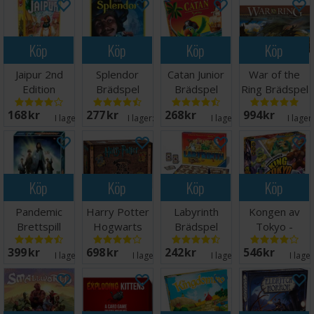
Köp
Köp
Köp
Köp
Jaipur 2nd
Splendor
Catan Junior
War of the
Edition
Brädspel
Brädspel
Ring Brädspel
Brädspel
168 SEK
277 SEK
268 SEK
994 SEK
I lager:
1
I lager:
20+
I lager:
7
I lager
Köp
Köp
Köp
Köp
Pandemic
Harry Potter
Labyrinth
Kongen av
Brettspill
Hogwarts
Brädspel
Tokyo -
Battle
NORSK
399 SEK
698 SEK
242 SEK
546 SEK
Brädspel
I lager:
8
I lager:
5
I lager:
5
I lage