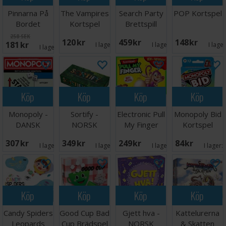
Pinnarna På
The Vampires
Search Party
POP Kortspel
Bordet
Kortspel
Brettspill
Brädspel
258 SEK
120 SEK
459 SEK
148 SEK
181 SEK
I lager:
2
I lager:
4
I lage
I lager:
5
Köp
Köp
Köp
Köp
Monopoly -
Sortify -
Electronic Pull
Monopoly Bid
DANSK
NORSK
My Finger
Kortspel
Brädspel
307 SEK
349 SEK
249 SEK
84 SEK
I lager:
2
I lager:
3
I lager:
1
I lager:
Köp
Köp
Köp
Köp
Candy Spiders
Good Cup Bad
Gjett hva -
Kattelurerna
Leopards
Cup Brädspel
NORSK
& Skatten