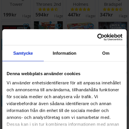
Tower
Thrones 2nd
Holmes
Brädspel
Brädspel
edition
Thames
199 SEK
594 SEK
447 SEK
347 SEK
Brädspel
Murders/Other
I lager:
2
I lager:
5
I lager:
12
I lage
Cas
Köp
Köp
Köp
Köp
Samtycke
Information
Om
Exploding
Robinson
Looping Louie
Star Wars
Kittens NSFW
Crusoe 2nd
- NORSK
Imperial
Edition -
Edition
Assault
Väntas in:
234 SEK
436 SEK
399 SEK
1 098 SEK
Engelsk
Brädspel
Brädspel
I lager:
5
2026-08-28
I lager:
14
I la
Denna webbplats använder cookies
Vi använder enhetsidentifierare för att anpassa innehållet
och annonserna till användarna, tillhandahålla funktioner
för sociala medier och analysera vår trafik. Vi
Köp
Köp
Köp
Köp
vidarebefordrar även sådana identifierare och annan
information från din enhet till de sociala medier och
Myrstacken
LEGO Monkey
Carcassonne
Monopoly
Brädspel
Palace
Junior
Brädspel
annons- och analysföretag som vi samarbetar med.
Brädspel
Brädspel -
Dessa kan i sin tur kombinera informationen med annan
Väntas in:
Väntas in:
268 SEK
337 SEK
278 SEK
388 SEK
2026-09-30
I lager:
5
2026-09-30
I lage