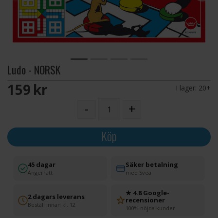
Ludo - NORSK
159 SEK
I lager:
20+
-
+
Köp
45 dagar
Säker betalning
Ångerrätt
med Svea
★ 4.8 Google-
2 dagars leverans
recensioner
Beställ innan kl. 12
100% nöjda kunder