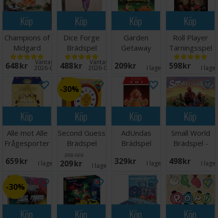
Köp
Köp
Köp
Köp
Champions of
Dice Forge
Garden
Roll Player
Midgard
Brädspel
Getaway
Tärningsspel
Brädspel
Brädspel
Väntas in:
Väntas in:
648 SEK
488 SEK
209 SEK
598 SEK
2026-09-30
2026-09-30
I lager:
2
I lage
30%
Köp
Köp
Köp
Köp
Alle mot Alle
Second Guess
AdUndas
Small World
Frågesporter
Brädspel
Brädspel
Brädspel -
Engelsk
298 SEK
659 SEK
329 SEK
498 SEK
209 SEK
I lager:
1
I lager:
1
I lage
I lager:
5
30%
Köp
Köp
Köp
Köp