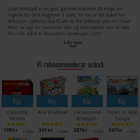
Ludo Brettspill er en god, gammel klassiker! Bli enige om
reglene for dere begynner å spille, for her er det duket for
diskusjon. Spillerne skal få alle de fire brikkene sine inn i boet
først. Se opp for sperrende tårn og etterslepere som du ikke
får i mål. Kåret til århundrets familiespill i 2001!
Läs mer
Innhold:
Spilleplan
16 ludobrikker
Vi rekommenderar också
Terning
Norske spilleregler
Fra 5 år og oppover
For 2-4 deltakere
Köp
Köp
Köp
Köp
Exploding
Azul Brädspel
Carcassonne
Ticket to Ride
Kittens
Brädspel -
Europe
Kortspel -
Svensk
Brädspel
198 SEK
341 SEK
287 SEK
347 SEK
Svensk
I lager:
12
I lager:
20+
I lager:
17
I lager: