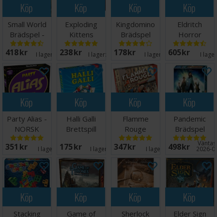
Köp
Köp
Köp
Köp
Small World
Exploding
Kingdomino
Eldritch
Brädspel -
Kittens
Brädspel
Horror
Svensk
Kortspel
Brädspel
418 SEK
238 SEK
178 SEK
605 SEK
Engelsk
I lager:
17
I lager:
20+
I lager:
18
I lage
Köp
Köp
Köp
Köp
Party Alias -
Halli Galli
Flamme
Pandemic
NORSK
Brettspill
Rouge
Brädspel
Brädspel
Väntas 
351 SEK
175 SEK
347 SEK
498 SEK
I lager:
1
I lager:
13
I lager:
2
2026-0
Köp
Köp
Köp
Köp
Stacking
Game of
Sherlock
Elder Sign