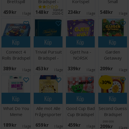
Brettspill
Brädspel -
Kortspel
Small
Reseutgåva
Brädspel
Väntas in:
459 SEK
148 SEK
234 SEK
548 SEK
I lager:
4
2026-09-30
I lager:
2
I lage
Köp
Köp
Köp
Köp
Connect 4
Trivial Pursuit
Gjett hva -
Garden
Rolls Brädspel
Brädspel -
NORSK
Getaway
Classic Ed
Brädspel
389 SEK
453 SEK
339 SEK
209 SEK
I lager:
1
I lager:
5
I lager:
4
I lage
30%
Köp
Köp
Köp
Köp
What Do You
Alle mot Alle
Good Cup Bad
Second Guess
Meme
Frågesporter
Cup Brädspel
Brädspel
Reisespill -
298 SEK
189 SEK
659 SEK
459 SEK
209 SEK
Norsk
I lager:
1
I lager:
1
I lager:
1
I lage