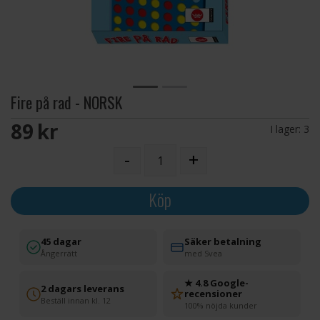
Fire på rad - NORSK
89 SEK
I lager:
3
-
+
Köp
45 dagar
Säker betalning
Ångerrätt
med Svea
★ 4.8 Google-
2 dagars leverans
recensioner
Beställ innan kl. 12
100% nöjda kunder