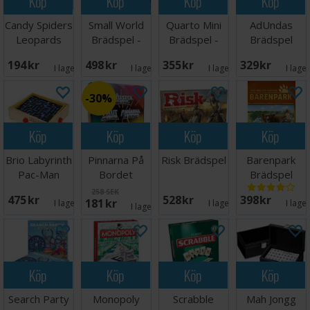
Köp
Köp
Köp
Köp
Candy Spiders
Small World
Quarto Mini
AdUndas
Leopards
Brädspel -
Brädspel -
Brädspel
Brädspel
Engelsk
Reseutgåva
194 SEK
498 SEK
355 SEK
329 SEK
I lager:
1
I lager:
3
I lager:
4
I lage
30%
Köp
Köp
Köp
Köp
Brio Labyrinth
Pinnarna På
Risk Brädspel
Barenpark
Pac-Man
Bordet
Brädspel
Brädspel
258 SEK
475 SEK
528 SEK
398 SEK
181 SEK
I lager:
3
I lager:
2
I lage
I lager:
5
Köp
Köp
Köp
Köp
Search Party
Monopoly
Scrabble
Mah Jongg