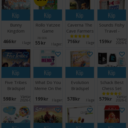
Köp
Köp
Köp
Köp
Bunny
Rollo Yatzee
Caverna The
Sounds Fishy
Kingdom
Game
Cave Farmers
Travel -
Brädspel
Tärningsspel
Brädspel
Reseutgåva
78 SEK
Väntas 
466 SEK
716 SEK
159 SEK
55 SEK
I lager:
4
I lager:
9
2026-0
I lager:
6
Köp
Köp
Köp
Köp
Five Tribes
What Do You
Evolution
Schack Best
Brädspel
Meme On the
Brädspel
Chess Set
Go Brädspel
Ever 50cm
Väntas in:
Väntas 
598 SEK
199 SEK
578 SEK
579 SEK
2026-09-30
I lager:
20+
I lager:
3
2026-0