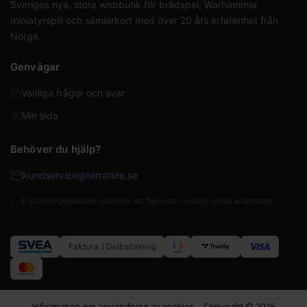
Sveriges nya, stora webbutik för brädspel, Warhammer
miniatyrspill och samlarkort med över 20 års erfarenhet från
Norge.
Genvägar
Vanliga frågor och svar
Min sida
Behöver du hjälp?
kundservice@terratide.se
E-postmeddelanden kommer att besvaras senast nästa arbetsdag.
Faktura / Delbetalning
Information om användning av cookies
Copyright © 2026