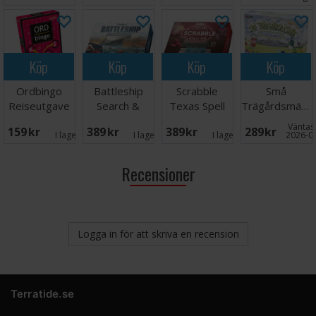
Köp
Köp
Köp
Köp
Ordbingo
Battleship
Scrabble
Små
Reiseutgave
Search &
Texas Spell
Trägårdsmästa
Destroy
Em Brädspel
Brädspel
Väntas 
159 SEK
389 SEK
389 SEK
289 SEK
Brädspel
I lager:
9
I lager:
1
I lager:
2
2026-0
Recensioner
Logga in för att skriva en recension
Terratide.se