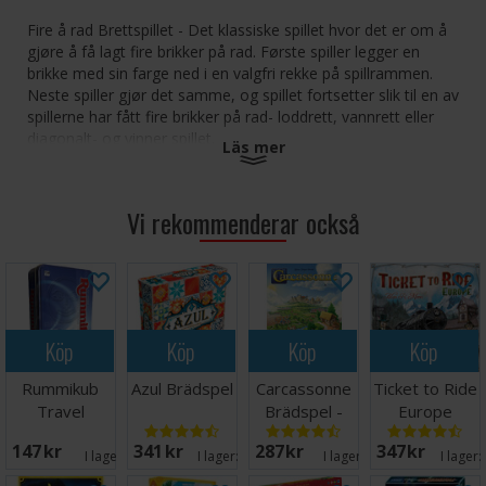
Fire å rad Brettspillet - Det klassiske spillet hvor det er om å
gjøre å få lagt fire brikker på rad. Første spiller legger en
brikke med sin farge ned i en valgfri rekke på spillrammen.
Neste spiller gjør det samme, og spillet fortsetter slik til en av
spillerne har fått fire brikker på rad- loddrett, vannrett eller
diagonalt- og vinner spillet.
Läs mer
Spillramme i plast og 22 x 2 brikker.
Størrelse ramme: 14 x 11 cm
Vi rekommenderar också
Antall spillere: 2
Alder: 6+
Spilletid: 10 minutter
Köp
Köp
Köp
Köp
Rummikub
Azul Brädspel
Carcassonne
Ticket to Ride
Travel
Brädspel -
Europe
Brädspel -
Svensk
Brädspel
147 SEK
341 SEK
287 SEK
347 SEK
Reseutgåva
I lager:
9
I lager:
20+
I lager:
16
I lager: