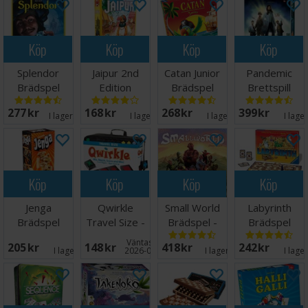
Köp
Köp
Köp
Köp
Splendor
Jaipur 2nd
Catan Junior
Pandemic
Brädspel
Edition
Brädspel
Brettspill
Brädspel
277 SEK
168 SEK
268 SEK
399 SEK
I lager:
20+
I lager:
1
I lager:
7
I lage
Köp
Köp
Köp
Köp
Jenga
Qwirkle
Small World
Labyrinth
Brädspel
Travel Size -
Brädspel -
Brädspel
Reseutgåva
Svensk
Väntas in:
205 SEK
148 SEK
418 SEK
242 SEK
I lager:
2
2026-09-30
I lager:
16
I lage