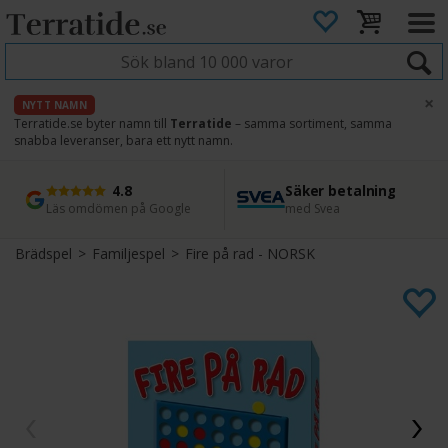
×
NYTT NAMN
Terratide.se byter namn till
Terratide
– samma sortiment, samma
snabba leveranser, bara ett nytt namn.
4.8
Säker betalning
Snabb leverans
45 dagars ångerrätt
Läs omdömen på Google
med Svea
Direkt från lager
Enkel retur
Brädspel
>
Familjespel
>
Fire på rad - NORSK